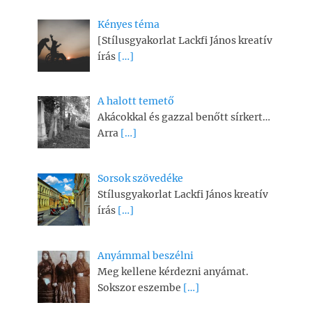
Kényes téma
[Stílusgyakorlat Lackfi János kreatív
írás
[…]
A halott temető
Akácokkal és gazzal benőtt sírkert…
Arra
[…]
Sorsok szövedéke
Stílusgyakorlat Lackfi János kreatív
írás
[…]
Anyámmal beszélni
Meg kellene kérdezni anyámat.
Sokszor eszembe
[…]