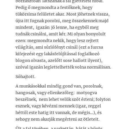
borzasztóan látszanak a fal glettelési hibái.
Pedig ő megmondta a festőknek, hogy
tükörsima felületet akar. Most jöhetnek vissza,
újra itt fognak porolni, meg összekennek majd
mindent, igazán jó lenne, ha egyből meg
tudnák csinálni, amit kér. Mi olyan bonyolult
ezen: megmondta nekik, hogy lesz rejtett
világítás, ami súrlófényt csinál (ezt a furcsa
kifejezést egy lakásfelújítással foglalkozó
blogon olvasta, azelőtt sose hallott ilyent),
szóval igazán leglettelhették volna normálisan.
Sóhajtott.
A munkásokkal mindig gond van, porolnak,
hangosak, vagy ellenkezőleg: motyogva
beszélnek, nem lehet velük szót érteni; folyton
esznek, vagy kévézni mennek (igaz, reggel
héttől este hatig itt vannak, de mégis…), és
sehogy nem akarják megérteni az ötleteit.
Ült a fal tövében, a parkettán, hátát a hűvös