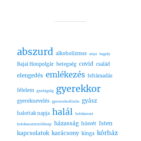
abszurd
alkoholizmus
anya
bagoly
covid
Bajai Honpolgár
betegség
család
emlékezés
elengedés
feltámadás
gyerekkor
félelem
gazdagság
gyász
gyereknevelés
gyermekvállalás
halál
halottak napja
holokauszt
házasság
Isten
húsvét
holokausztemléknap
kórház
kapcsolatok
karácsony
kinga