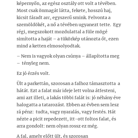
képernyőn, az egész osztály ott volt a tévében.
Most csak önmagát látta, fekete, hosszú haj,
kicsit fáradt arc, egyszerű smink. Felvonta a
szemöldökét, a nő a tévében ugyanezt tette. Egy
régi, megszokott mozdulattal a füle mögé
simította a haját – a tükörkép utánozta őt, ezen
mind a ketten elmosolyodtak.
– Nem is vagyok olyan csúnya – állapította meg
– tényleg nem.
Ez jó érzés volt.
Ült a parkettán, szorosan a falhoz támasztotta a
hátát. Ezt a falat már ideje lett volna átfesteni,
ami azt illeti, a lakás többi falát is: jó néhány éve
halogatta a tatarozást. Ebben az évben sem lesz
rá pénz: tudta, vagy nyaralás, vagy festés. Hát
nézte a picit repedezett, itt-ott foltos falat, és
arra gondolt: nem olyan rossz ez még.
A fal, amely előtt ült, és szorosan