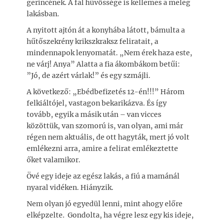
gerincének. A fal hűvössége is kellemes a meleg
lakásban.
A nyitott ajtón át a konyhába látott, bámulta a
hűtőszekrény krikszkraksz feliratait, a
mindennapok lenyomatát. „Nem érek haza este,
ne várj! Anya” Alatta a fia ákombákom betűi:
”Jó, de azért várlak!” és egy szmájli.
A következő: „Ebédbefizetés 12-én!!!” Három
felkiáltójel, vastagon bekarikázva. És így
tovább, egyik a másik után – van vicces
közöttük, van szomorú is, van olyan, ami már
régen nem aktuális, de ott hagyták, mert jó volt
emlékezni arra, amire a felirat emlékeztette
őket valamikor.
Övé egy ideje az egész lakás, a fiú a mamánál
nyaral vidéken. Hiányzik.
Nem olyan jó egyedül lenni, mint ahogy előre
elképzelte. Gondolta, ha végre lesz egy kis ideje,