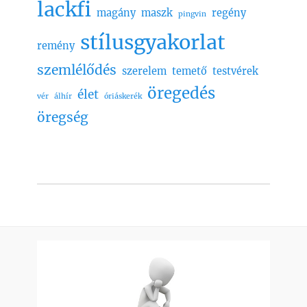
lackfi
magány
maszk
regény
pingvin
stílusgyakorlat
remény
szemlélődés
szerelem
temető
testvérek
öregedés
élet
vér
álhír
óriáskerék
öregség