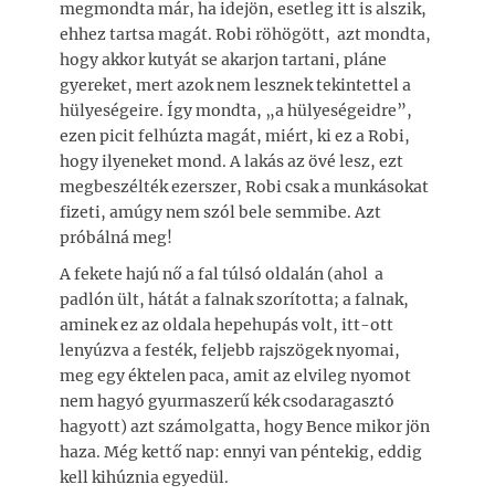
megmondta már, ha idejön, esetleg itt is alszik,
ehhez tartsa magát. Robi röhögött, azt mondta,
hogy akkor kutyát se akarjon tartani, pláne
gyereket, mert azok nem lesznek tekintettel a
hülyeségeire. Így mondta, „a hülyeségeidre”,
ezen picit felhúzta magát, miért, ki ez a Robi,
hogy ilyeneket mond. A lakás az övé lesz, ezt
megbeszélték ezerszer, Robi csak a munkásokat
fizeti, amúgy nem szól bele semmibe. Azt
próbálná meg!
A fekete hajú nő a fal túlsó oldalán (ahol a
padlón ült, hátát a falnak szorította; a falnak,
aminek ez az oldala hepehupás volt, itt-ott
lenyúzva a festék, feljebb rajszögek nyomai,
meg egy éktelen paca, amit az elvileg nyomot
nem hagyó gyurmaszerű kék csodaragasztó
hagyott) azt számolgatta, hogy Bence mikor jön
haza. Még kettő nap: ennyi van péntekig, eddig
kell kihúznia egyedül.