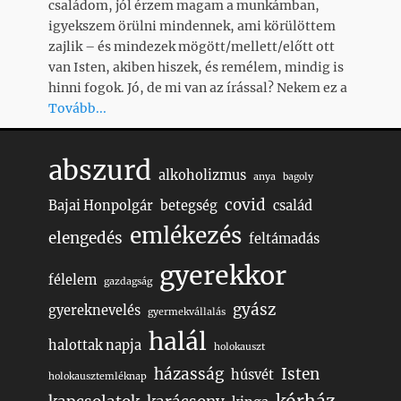
családom, jól érzem magam a munkámban,
igyekszem örülni mindennek, ami körülöttem
zajlik – és mindezek mögött/mellett/előtt ott
van Isten, akiben hiszek, és remélem, mindig is
hinni fogok. Jó, de mi van az írással? Nekem ez a
Tovább...
abszurd
alkoholizmus
anya
bagoly
covid
Bajai Honpolgár
betegség
család
emlékezés
elengedés
feltámadás
gyerekkor
félelem
gazdagság
gyász
gyereknevelés
gyermekvállalás
halál
halottak napja
holokauszt
házasság
Isten
húsvét
holokausztemléknap