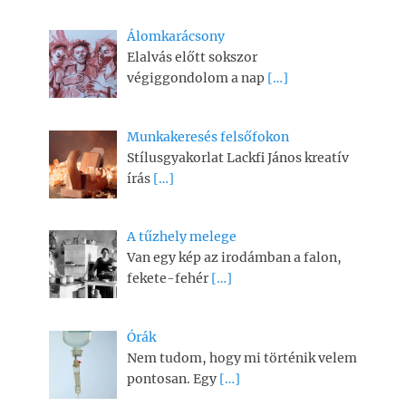
Álomkarácsony
Elalvás előtt sokszor
végiggondolom a nap
[…]
Munkakeresés felsőfokon
Stílusgyakorlat Lackfi János kreatív
írás
[…]
A tűzhely melege
Van egy kép az irodámban a falon,
fekete-fehér
[…]
Órák
Nem tudom, hogy mi történik velem
pontosan. Egy
[…]