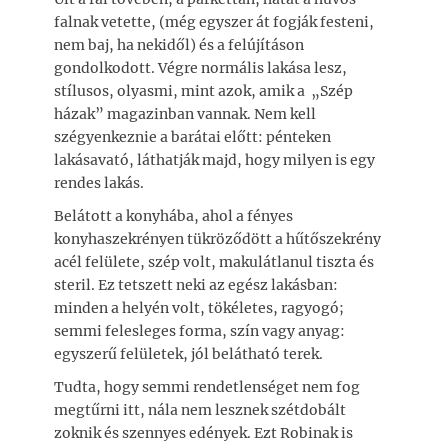
falnak vetette, (még egyszer át fogják festeni,
nem baj, ha nekidől) és a felújításon
gondolkodott. Végre normális lakása lesz,
stílusos, olyasmi, mint azok, amik a „Szép
házak” magazinban vannak. Nem kell
szégyenkeznie a barátai előtt: pénteken
lakásavató, láthatják majd, hogy milyen is egy
rendes lakás.
Belátott a konyhába, ahol a fényes
konyhaszekrényen tükröződött a hűtőszekrény
acél felülete, szép volt, makulátlanul tiszta és
steril. Ez tetszett neki az egész lakásban:
minden a helyén volt, tökéletes, ragyogó;
semmi felesleges forma, szín vagy anyag:
egyszerű felületek, jól belátható terek.
Tudta, hogy semmi rendetlenséget nem fog
megtűrni itt, nála nem lesznek szétdobált
zoknik és szennyes edények. Ezt Robinak is