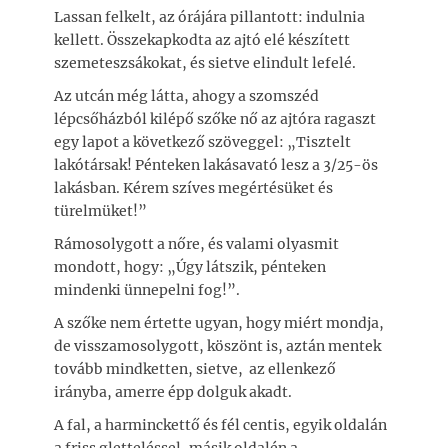
Lassan felkelt, az órájára pillantott: indulnia
kellett. Összekapkodta az ajtó elé készített
szemeteszsákokat, és sietve elindult lefelé.
Az utcán még látta, ahogy a szomszéd
lépcsőházból kilépő szőke nő az ajtóra ragaszt
egy lapot a következő szöveggel: „Tisztelt
lakótársak! Pénteken lakásavató lesz a 3/25-ös
lakásban. Kérem szíves megértésüket és
türelmüket!”
Rámosolygott a nőre, és valami olyasmit
mondott, hogy: „Úgy látszik, pénteken
mindenki ünnepelni fog!”.
A szőke nem értette ugyan, hogy miért mondja,
de visszamosolygott, köszönt is, aztán mentek
tovább mindketten, sietve, az ellenkező
irányba, amerre épp dolguk akadt.
A fal, a harminckettő és fél centis, egyik oldalán
a friss gletteléssel, másik oldalén a