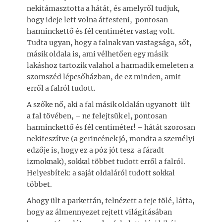
nekitámasztotta a hátát, és amelyről tudjuk,
hogy ideje lett volna átfesteni, pontosan
harminckettő és fél centiméter vastag volt.
Tudta ugyan, hogy a falnak van vastagsága, sőt,
másik oldala is, ami vélhetően egy másik
lakáshoz tartozik valahol a harmadik emeleten a
szomszéd lépcsőházban, de ez minden, amit
erről a falról tudott.
A szőke nő, aki a fal másik oldalán ugyanott ült
a fal tövében, – ne felejtsük el, pontosan
harminckettő és fél centiméter! – hátát szorosan
nekifeszítve (a gerincének jó, mondta a személyi
edzője is, hogy ez a póz jót tesz a fáradt
izmoknak), sokkal többet tudott erről a falról.
Helyesbítek: a saját oldaláról tudott sokkal
többet.
Ahogy ült a parkettán, felnézett a feje fölé, látta,
hogy az álmennyezet rejtett világításában