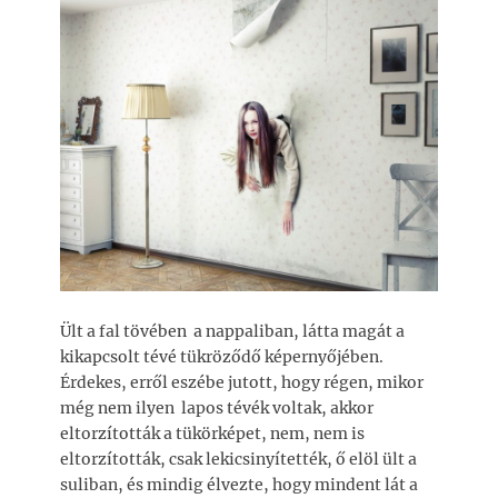
Ült a fal tövében a nappaliban, látta magát a
kikapcsolt tévé tükröződő képernyőjében.
Érdekes, erről eszébe jutott, hogy régen, mikor
még nem ilyen lapos tévék voltak, akkor
eltorzították a tükörképet, nem, nem is
eltorzították, csak lekicsinyítették, ő elöl ült a
suliban, és mindig élvezte, hogy mindent lát a