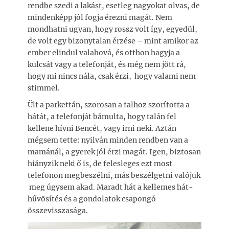
rendbe szedi a lakást, esetleg nagyokat olvas, de
mindenképp jól fogja érezni magát. Nem
mondhatni ugyan, hogy rossz volt így, egyedül,
de volt egy bizonytalan érzése – mint amikor az
ember elindul valahová, és otthon hagyja a
kulcsát vagy a telefonját, és még nem jött rá,
hogy mi nincs nála, csak érzi, hogy valami nem
stimmel.
Ült a parkettán, szorosan a falhoz szorította a
hátát, a telefonját bámulta, hogy talán fel
kellene hívni Bencét, vagy írni neki. Aztán
mégsem tette: nyilván minden rendben van a
mamánál, a gyerek jól érzi magát. Igen, biztosan
hiányzik neki ő is, de felesleges ezt most
telefonon megbeszélni, más beszélgetni valójuk
meg úgysem akad. Maradt hát a kellemes hát-
hűvösítés és a gondolatok csapongó
összevisszasága.