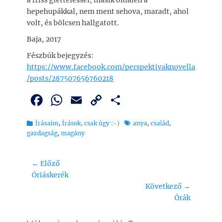
hepehupákkal, nem ment sehova, maradt, ahol
volt, és bölcsen hallgatott.
Baja, 2017
Fészbúk bejegyzés:
https://www.facebook.com/perspektivaknovella
/posts/287507656760218
F
W
E
C
O
a
h
m
o
ss
Kategória
Tags
Írásaim
,
Írások, csak úgy :-)
anya
,
család
,
c
at
ai
p
z
gazdagság
,
magány
e
s
l
y
a
b
A
Li
m
Bejegyzés
← Előző
o
p
n
e
Previous
Óriáskerék
navigáció
post:
Következő →
o
p
k
g
Next
Órák
k
post: