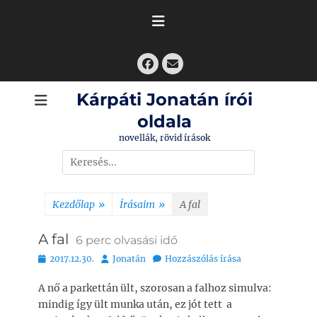
Skip
to
content
Facebook
Email
Kárpáti Jonatán írói
oldala
novellák, rövid írások
Search
for:
Kezdőlap
»
Írásaim
»
A fal
A fal
6
perc olvasási idő
Bejegyezve
Szerző
2017.12.30.
Jonatán
Hozzászólás írása
A nő a parkettán ült, szorosan a falhoz simulva:
mindig így ült munka után, ez jót tett a