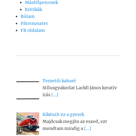
Másfélpercesek
Kritikák
Rólam
Páternoszter
FB oldalam
Temetői kabaré
Stílusgyakorlat Lackfi János kreatív
írás
[…]
Kikészít ez a gyerek
Majdcsak megjön az eszed, ezt
mondtam mindig a
[…]