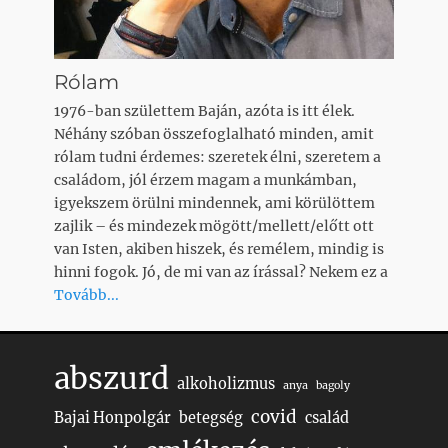
Rólam
1976-ban születtem Baján, azóta is itt élek.
Néhány szóban összefoglalható minden, amit
rólam tudni érdemes: szeretek élni, szeretem a
családom, jól érzem magam a munkámban,
igyekszem örülni mindennek, ami körülöttem
zajlik – és mindezek mögött/mellett/előtt ott
van Isten, akiben hiszek, és remélem, mindig is
hinni fogok. Jó, de mi van az írással? Nekem ez a
Tovább...
abszurd
alkoholizmus
anya
bagoly
covid
Bajai Honpolgár
betegség
család