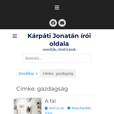
Skip
to
content
Facebook
Email
Kárpáti Jonatán írói
oldala
novellák, rövid írások
Search
for:
Kezdőlap
»
Címke:
gazdagság
Címke:
gazdagság
A fal
Bejegyezve
2017.12.30.
Hozzászólás
írása