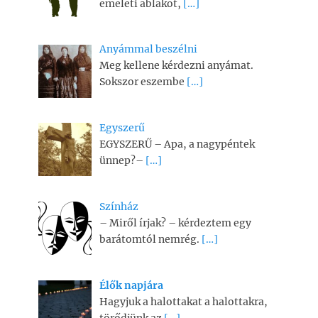
emeleti ablakot,
[…]
Anyámmal beszélni
Meg kellene kérdezni anyámat.
Sokszor eszembe
[…]
Egyszerű
EGYSZERŰ – Apa, a nagypéntek
ünnep?–
[…]
Színház
– Miről írjak? – kérdeztem egy
barátomtól nemrég.
[…]
Élők napjára
Hagyjuk a halottakat a halottakra,
törődjünk az
[…]