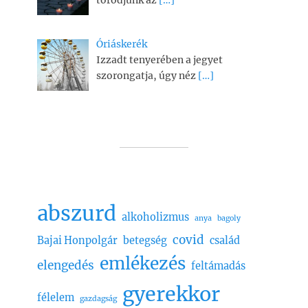
Óriáskerék
Izzadt tenyerében a jegyet
szorongatja, úgy néz
[…]
abszurd
alkoholizmus
anya
bagoly
covid
Bajai Honpolgár
betegség
család
emlékezés
elengedés
feltámadás
gyerekkor
félelem
gazdagság