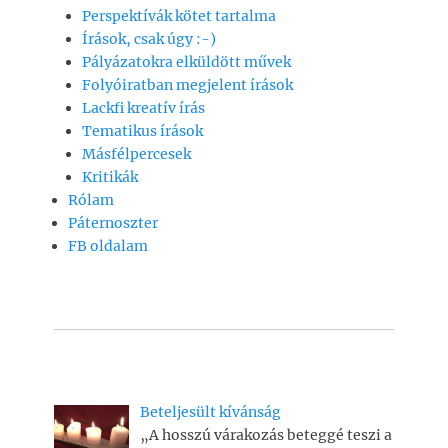
b
A
Li
m
Perspektívák kötet tartalma
o
p
n
e
Írások, csak úgy :-)
Pályázatokra elküldött művek
o
p
k
g
Folyóiratban megjelent írások
k
Lackfi kreatív írás
Tematikus írások
Másfélpercesek
Kritikák
Rólam
Páternoszter
FB oldalam
Beteljesült kívánság
„A hosszú várakozás beteggé teszi a