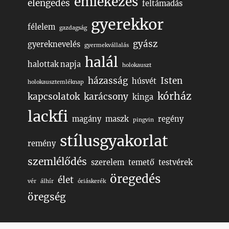
emlékezés
elengedés
feltámadás
gyerekkor
félelem
gazdagság
gyász
gyereknevelés
gyermekvállalás
halál
halottak napja
holokauszt
házasság
Isten
húsvét
holokausztemléknap
kórház
kapcsolatok
karácsony
kinga
lackfi
magány
maszk
regény
pingvin
stílusgyakorlat
remény
szemlélődés
szerelem
temető
testvérek
öregedés
élet
vér
álhír
óriáskerék
öregség