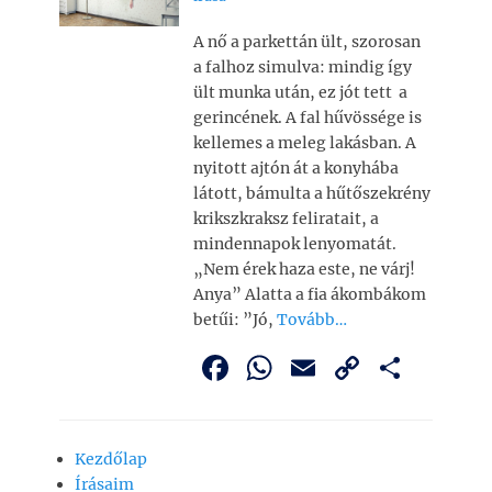
A nő a parkettán ült, szorosan
a falhoz simulva: mindig így
ült munka után, ez jót tett a
gerincének. A fal hűvössége is
kellemes a meleg lakásban. A
nyitott ajtón át a konyhába
látott, bámulta a hűtőszekrény
krikszkraksz feliratait, a
mindennapok lenyomatát.
„Nem érek haza este, ne várj!
Anya” Alatta a fia ákombákom
betűi: ”Jó,
Tovább…
F
W
E
C
O
a
h
m
o
ss
c
at
ai
p
z
Kezdőlap
e
s
l
y
a
Írásaim