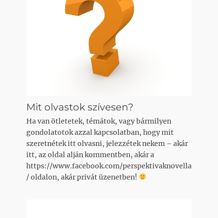
Mit olvastok szívesen?
Ha van ötletetek, témátok, vagy bármilyen
gondolatotok azzal kapcsolatban, hogy mit
szeretnétek itt olvasni, jelezzétek nekem – akár
itt, az oldal alján kommentben, akár a
https://www.facebook.com/perspektivaknovella
/ oldalon, akár privát üzenetben!