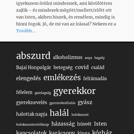
igyekszem örülni mindennek, ami körülöttem
zajlik – és mindezek mögött/mellett/előtt ott
van Isten, akiben hiszek, és remélem, mindig is
hinni fogok. Jó, de mi van az írással? Nekem ez a
Tovább...
abszurd
alkoholizmus
anya
bagoly
covid
Bajai Honpolgár
betegség
család
emlékezés
elengedés
feltámadás
gyerekkor
félelem
gazdagság
gyász
gyereknevelés
gyermekvállalás
halál
halottak napja
holokauszt
házasság
Isten
húsvét
holokausztemléknap
kórház
kapcsolatok
karácsony
kinga