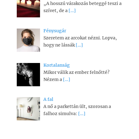
„A hosszú várakozás beteggé teszi a
szívet, de a
[…]
Fénysugár
Szeretem az arcokat nézni. Lopva,
hogy ne lássák
[…]
Kortalanság
Mikor válik az ember felnőtté?
Nézem a
[…]
A fal
A nő a parkettán ült, szorosan a
falhoz simulva:
[…]