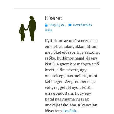
a
h
m
o
ss
c
at
ai
p
z
Kíséret
e
s
l
y
a
Bejegyezve
2015.05.06.
Hozzászólás
b
A
Li
m
írása
o
p
n
e
Nyitottam az utcára néző első
o
p
k
g
emeleti ablakot, akkor láttam
k
meg őket először. Egy asszony,
szőke, hullámos hajjal, és egy
kisfiú. A gyerek nem fogta a nő
kezét, előre nézett, úgy
mentek egymás mellett, mint
két idegen. Szeptember eleje
volt, reggel fél nyolc körül.
Arra gondoltam, hogy egy
fiatal nagymama viszi az
unokáját iskolába. Kíváncsian
követtem
Tovább…