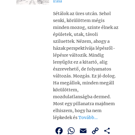
írása
o
p
n
e
Sétálok az üres utcán. Sehol
o
p
k
g
senki, körülöttem mégis
k
minden mozog, szinte élnek az
épületek, utak, távoli
sziluettek. Nézem, ahogy a
házak perspektívája lépésről-
lépésre változik. Mindig
lenyűgöz ez a kitartó, alig
észrevehető, de folyamatos
változás. Mozgás. Ez jó dolog.
Ha megállok, minden megáll
körülöttem,
mozdulatlanságba dermed.
Most egy pillanatra majdnem
elhiszem, hogy ha nem
lépkedek és
Tovább…
F
W
E
C
O