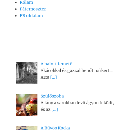
Rólam
Páternoszter
FB oldalam
A halott temető
Akácokkal és gazzal benőtt sírkert…
Arra
[…]
Szülőszoba
A lány a sarokban levő ágyon feküdt,
és az
[…]
A Bűvös Kocka