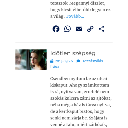
teraszok. Megannyi díszlet,
hogy kicsit élhetőbb legyen ez
a világ,
Tovább…
F
W
E
C
O
a
h
m
o
ss
c
at
ai
p
z
Időtlen szépség
e
s
l
y
a
Bejegyezve
2015.03.26.
Hozzászólás
b
A
Li
m
írása
o
p
n
e
Csendben nyitom be az utcai
o
p
k
g
kiskaput. Ahogy számítottam
k
is rá, nyitva van, errefelé nem
szokás kulcsra zárni az ajtókat,
néha még a ház is tárva­ nyitva,
de a kertkaput biztos, hogy
senki nem zárja be. Szájára is
venné a falu, miért zárkózik,