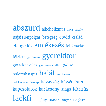
abszurd
alkoholizmus
anya
bagoly
covid
Bajai Honpolgár
betegség
család
emlékezés
elengedés
feltámadás
gyerekkor
félelem
gazdagság
gyász
gyereknevelés
gyermekvállalás
halál
halottak napja
holokauszt
házasság
Isten
húsvét
holokausztemléknap
kórház
kapcsolatok
karácsony
kinga
lackfi
magány
maszk
regény
pingvin