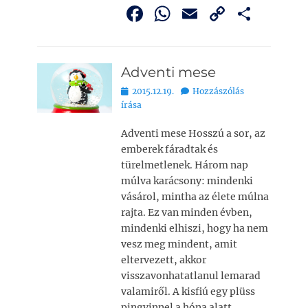
F
W
E
C
O
a
h
m
o
ss
c
at
ai
p
z
Adventi mese
e
s
l
y
a
Bejegyezve
2015.12.19.
Hozzászólás
b
A
Li
m
írása
o
p
n
e
Adventi mese Hosszú a sor, az
o
p
k
g
emberek fáradtak és
k
türelmetlenek. Három nap
múlva karácsony: mindenki
vásárol, mintha az élete múlna
rajta. Ez van minden évben,
mindenki elhiszi, hogy ha nem
vesz meg mindent, amit
eltervezett, akkor
visszavonhatatlanul lemarad
valamiről. A kisfiú egy plüss
pingvinnel a hóna alatt