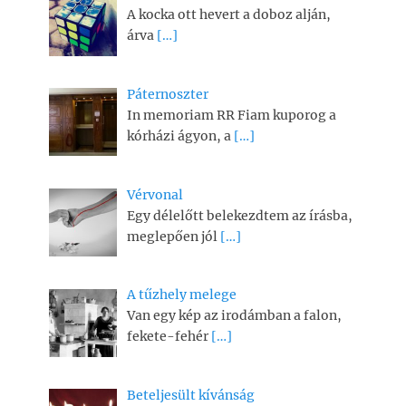
A kocka ott hevert a doboz alján,
árva
[…]
Páternoszter
In memoriam RR Fiam kuporog a
kórházi ágyon, a
[…]
Vérvonal
Egy délelőtt belekezdtem az írásba,
meglepően jól
[…]
A tűzhely melege
Van egy kép az irodámban a falon,
fekete-fehér
[…]
Beteljesült kívánság