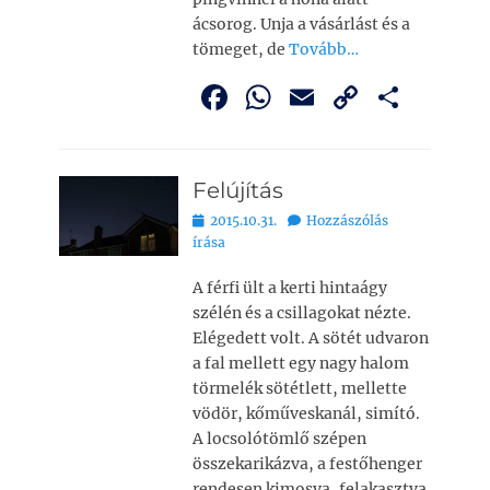
ácsorog. Unja a vásárlást és a
tömeget, de
Tovább…
F
W
E
C
O
a
h
m
o
ss
c
at
ai
p
z
Felújítás
e
s
l
y
a
Bejegyezve
2015.10.31.
Hozzászólás
b
A
Li
m
írása
o
p
n
e
A férfi ült a kerti hintaágy
o
p
k
g
szélén és a csillagokat nézte.
k
Elégedett volt. A sötét udvaron
a fal mellett egy nagy halom
törmelék sötétlett, mellette
vödör, kőműveskanál, simító.
A locsolótömlő szépen
összekarikázva, a festőhenger
rendesen kimosva, felakasztva