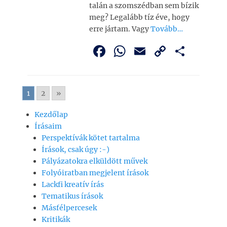
talán a szomszédban sem bízik
meg? Legalább tíz éve, hogy
erre jártam. Vagy
Tovább…
F
W
E
C
O
a
h
m
o
ss
c
at
ai
p
z
1
2
»
e
s
l
y
a
b
A
Li
m
Kezdőlap
Írásaim
o
p
n
e
Perspektívák kötet tartalma
o
p
k
g
Írások, csak úgy :-)
k
Pályázatokra elküldött művek
Folyóiratban megjelent írások
Lackfi kreatív írás
Tematikus írások
Másfélpercesek
Kritikák