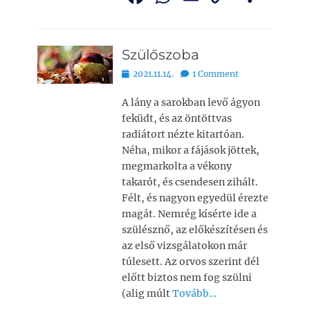
a
h
m
o
ss
c
at
ai
p
z
Szülőszoba
e
s
l
y
a
Bejegyezve
2021.11.14.
1 Comment
b
A
Li
m
o
p
n
e
A lány a sarokban levő ágyon
feküdt, és az öntöttvas
o
p
k
g
radiátort nézte kitartóan.
k
Néha, mikor a fájások jöttek,
megmarkolta a vékony
takarót, és csendesen zihált.
Félt, és nagyon egyedül érezte
magát. Nemrég kísérte ide a
szülésznő, az előkészítésen és
az első vizsgálatokon már
túlesett. Az orvos szerint dél
előtt biztos nem fog szülni
(alig múlt
Tovább…