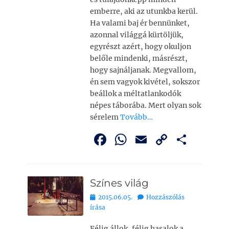
emberre, aki az utunkba kerül.
Ha valami baj ér bennünket,
azonnal világgá kürtöl­jük,
egyrészt azért, hogy okuljon
belőle mindenki, másrészt,
hogy sajnáljanak. Megvallom,
én sem vagyok kivétel, sokszor
beállok a méltatlankodók
népes táborába. Mert olyan sok
sérelem
Tovább…
F
W
E
C
O
a
h
m
o
ss
c
at
ai
p
z
Színes világ
e
s
l
y
a
Bejegyezve
2015.06.05.
Hozzászólás
b
A
Li
m
írása
o
p
n
e
Félig állok, félig hasalok a