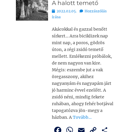
A halott temető
Bejegyezve
2022.02.05.
Hozzászólás
írása
Akácokkal és gazzal benőtt
sírkert… Arra biciklizek nap
mint nap, a poros, gödrös
úton, a régi zsidó temető
mellett. Emlékezni próbálok,
de nem nagyon van kire.
Mégis: eszembe jut a vak
öregasszony, akihez
nagyanyám és nagyapám járt
jó harminc évvel ezelőtt. A
zsidó néni, mindig fekete
ruhában, ahogy fehér botjával
tapogatózva jön-megy a
házban. A
Tovább…
F
W
E
C
O