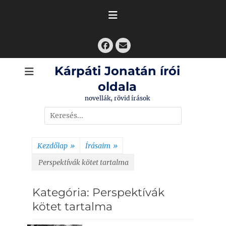
Skip
to
content
Facebook
Email
Kárpáti Jonatán írói
oldala
novellák, rövid írások
Search
for:
Kezdőlap
»
Írásaim
»
Perspektívák kötet tartalma
Kategória:
Perspektívák
kötet tartalma