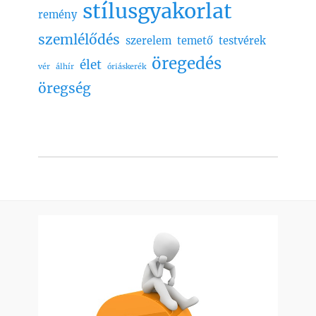
stílusgyakorlat
remény
szemlélődés
szerelem
temető
testvérek
öregedés
élet
vér
álhír
óriáskerék
öregség