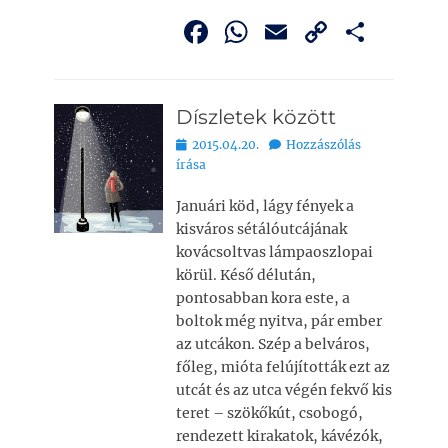
F
W
E
C
O
a
h
m
o
ss
c
at
ai
p
z
Díszletek között
e
s
l
y
a
Bejegyezve
2015.04.20.
Hozzászólás
b
A
Li
m
írása
o
p
n
e
Januári köd, lágy fények a
o
p
k
g
kisváros sétáló­utcájának
k
kovácsoltvas lámpaoszlopai
körül. Késő délután,
pontosabban kora este, a
boltok még nyitva, pár ember
az utcákon. Szép a belváros,
főleg, mióta felújították ezt az
utcát és az utca végén fekvő kis
teret – szökőkút, csobogó,
rendezett kirakatok, kávézók,