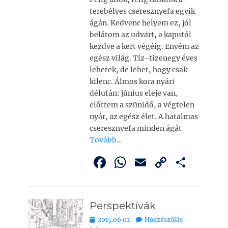
o
p
k
g
terebélyes cseresznyefa egyik
k
ágán. Kedvenc helyem ez, jól
belátom az udvart, a kaputól
kezdve a kert végéig. Enyém az
egész világ. Tíz-tizenegy éves
lehetek, de lehet, hogy csak
kilenc. Álmos kora nyári
délután: június eleje van,
előttem a szünidő, a végtelen
nyár, az egész élet. A hatalmas
cseresznyefa minden ágát
Tovább…
F
W
E
C
O
a
h
m
o
ss
c
at
ai
p
z
Perspektívák
e
s
l
y
a
Bejegyezve
2015.06.01.
Hozzászólás
b
A
Li
m