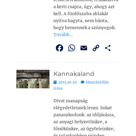
a kerti csapra, úgy, ahogy azt
kell. A fürdőszoba ablakát
nyitva hagyta, nem bánta,
hogy bemennek a szúnyogok:
Tovább…
F
W
E
C
O
a
h
m
o
ss
c
at
ai
p
z
Kannakaland
e
s
l
y
a
Bejegyezve
2015.10.30.
Hozzászólás
b
A
Li
m
írása
o
p
n
e
Divat manapság
o
p
k
g
elégedetlennek lenni. Sokat
k
panaszkodunk: az időjárásra,
az anyagi helyze­tünkre, a
főnökünkre, az ügyfeleinkre,
és tulajdon­képp minden