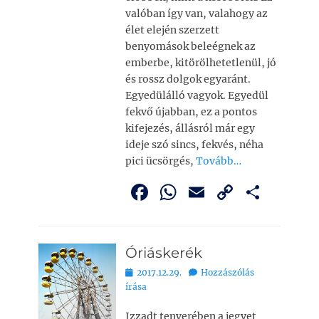
valóban így van, valahogy az
élet elején szerzett
benyomások beleégnek az
emberbe, kitörölhetetlenül, jó
és rossz dolgok egyaránt.
Egyedülálló vagyok. Egyedül
fekvő újabban, ez a pontos
kifejezés, állásról már egy
ideje szó sincs, fekvés, néha
pici ücsörgés,
Tovább…
F
W
E
C
O
a
h
m
o
ss
c
at
ai
p
z
Óriáskerék
e
s
l
y
a
Bejegyezve
2017.12.29.
Hozzászólás
b
A
Li
m
írása
o
p
n
e
Izzadt tenyerében a jegyet