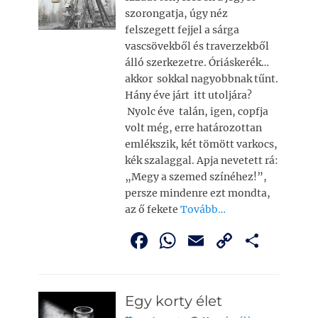
o
p
k
g
szorongatja, úgy néz
k
felszegett fejjel a sárga
vascsövekből és traverzekből
álló szerkezetre. Óriáskerék…
akkor sokkal nagyobbnak tűnt.
Hány éve járt itt utoljára?
Nyolc éve talán, igen, copfja
volt még, erre határozottan
emlékszik, két tömött varkocs,
kék szalaggal. Apja nevetett rá:
„Megy a szemed színéhez!”,
persze mindenre ezt mondta,
az ő fekete
Tovább…
F
W
E
C
O
a
h
m
o
ss
c
at
ai
p
z
Egy korty élet
e
s
l
y
a