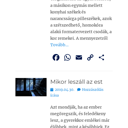
a másikon egymás mellett
konyhai székek és
narancssárga pilleszékek, azok
a szétszedhető, homokóra
alakú formatervezett csodák, a
kor remekei. A mennyezetről
Tovább…
F
W
E
C
O
a
h
m
o
ss
c
at
ai
p
z
Mikor leszáll az est
e
s
l
y
a
Bejegyezve
2019.04.30.
Hozzászólás
b
A
Li
m
írása
o
p
n
e
Azt mondják, ha az ember
o
p
k
g
megöregszik, és feledékeny
k
lesz, a gyerekkor emlékei már
élőbbek, mint a későbbiek. Ez