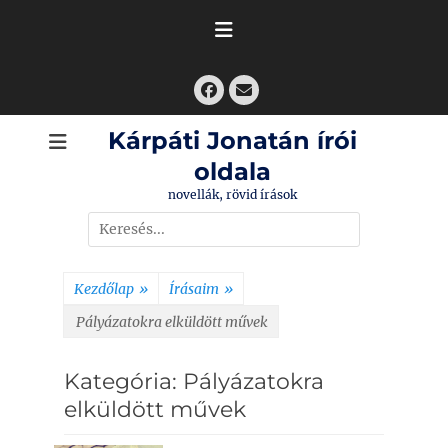
Skip
to
content
Facebook
Email
Kárpáti Jonatán írói
oldala
novellák, rövid írások
Search
for:
Kezdőlap
»
Írásaim
»
Pályázatokra elküldött művek
Kategória:
Pályázatokra
elküldött művek