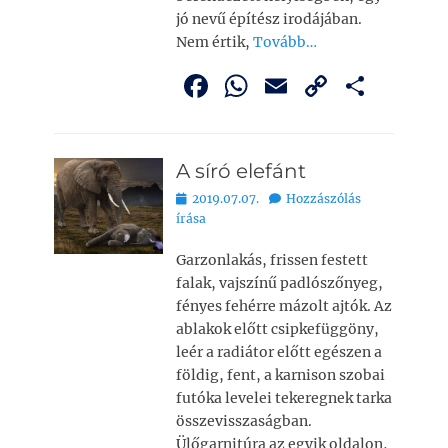
jó nevű építész irodájában.
Nem értik,
Tovább…
F
W
E
C
O
a
h
m
o
ss
c
at
ai
p
z
A síró elefánt
e
s
l
y
a
Bejegyezve
2019.07.07.
Hozzászólás
b
A
Li
m
írása
o
p
n
e
Garzonlakás, frissen festett
o
p
k
g
falak, vajszínű padlószőnyeg,
k
fényes fehérre mázolt ajtók. Az
ablakok előtt csipkefüggöny,
leér a radiátor előtt egészen a
földig, fent, a karnison szobai
futóka levelei tekeregnek tarka
összevisszaságban.
Ülőgarnitúra az egyik oldalon,