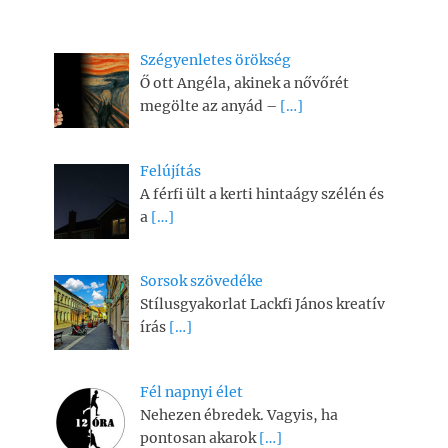
Szégyenletes örökség
Ő ott Angéla, akinek a nővőrét
megölte az anyád –
[…]
Felújítás
A férfi ült a kerti hintaágy szélén és
a
[…]
Sorsok szövedéke
Stílusgyakorlat Lackfi János kreatív
írás
[…]
Fél napnyi élet
Nehezen ébredek. Vagyis, ha
pontosan akarok
[…]