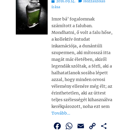
Bejegyezve
2016.09.14.
Hozzászólás
b
A
Li
m
írása
o
p
n
e
Imre bá’ fogalomnak
o
p
k
g
számított a faluban.
k
Mondhatni, ő volt a falu hőse,
a kollektív öntudat
inkarnációja, a dunántúli
szupermen, aki mítosszá itta
magát már életében, akiről
legendák szóltak, a férfi, aki a
halhatatlanok sorába lépett
azzal, hogy minden orvosi
vélemény ellenére még élt; az
érinthetetlen, aki az úttest
teljes szélességét kihasználva
kerékpározott, noha ezt sem
Tovább…
F
W
E
C
O