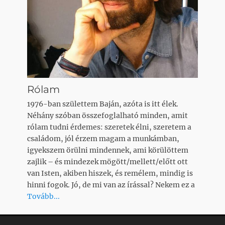
Rólam
1976-ban születtem Baján, azóta is itt élek.
Néhány szóban összefoglalható minden, amit
rólam tudni érdemes: szeretek élni, szeretem a
családom, jól érzem magam a munkámban,
igyekszem örülni mindennek, ami körülöttem
zajlik – és mindezek mögött/mellett/előtt ott
van Isten, akiben hiszek, és remélem, mindig is
hinni fogok. Jó, de mi van az írással? Nekem ez a
Tovább...