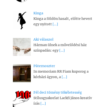
Kinga
Kinga a földön hasalt, előtte hevert
egy nyitott
[…]
Aki válaszol
Hárman ülnek a művelődési ház
színpadán: egy
[…]
Páternoszter
In memoriam RR Fiam kuporog a
kórházi ágyon, a
[…]
Fél deci tömény tökéletesség
Stílusgyakorlat Lackfi János kreatív
írás
[…]