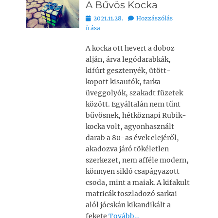
A Bűvös Kocka
Bejegyezve
2021.11.28.
Hozzászólás
írása
A kocka ott hevert a doboz
alján, árva legódarabkák,
kifúrt gesztenyék, ütött-
kopott kisautók, tarka
üveggolyók, szakadt füzetek
között. Egyáltalán nem tűnt
bűvösnek, hétköznapi Rubik-
kocka volt, agyonhasznált
darab a 80-as évek elejéről,
akadozva járó tökéletlen
szerkezet, nem afféle modern,
könnyen sikló csapágyazott
csoda, mint a maiak. A kifakult
matricák foszladozó sarkai
alól jócskán kikandikált a
fekete
Tovább…