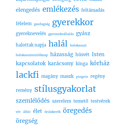
emlékezés
elengedés
feltámadás
gyerekkor
félelem
gazdagság
gyász
gyereknevelés
gyermekvállalás
halál
halottak napja
holokauszt
házasság
Isten
húsvét
holokausztemléknap
kórház
kapcsolatok
karácsony
kinga
lackfi
magány
maszk
regény
pingvin
stílusgyakorlat
remény
szemlélődés
szerelem
temető
testvérek
öregedés
élet
vér
álhír
óriáskerék
öregség