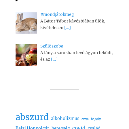
#mondjátokmeg
A Bátor Tábor kávézójában ülök,
kivételesen
[…]
Szülőszoba
A lány a sarokban levő ágyon feküdt,
és az
[…]
abszurd
alkoholizmus
anya
bagoly
covid
Bajai Honpolgár
betegség
család