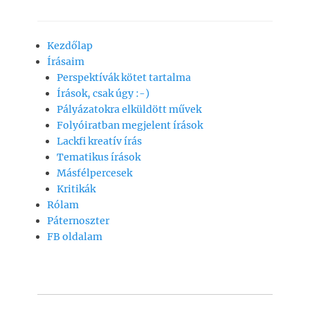
a
h
m
o
ss
c
at
ai
p
z
Kezdőlap
e
s
l
y
a
Írásaim
b
A
Li
m
Perspektívák kötet tartalma
o
p
n
e
Írások, csak úgy :-)
Pályázatokra elküldött művek
o
p
k
g
Folyóiratban megjelent írások
k
Lackfi kreatív írás
Tematikus írások
Másfélpercesek
Kritikák
Rólam
Páternoszter
FB oldalam