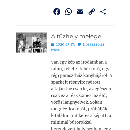
F
W
E
C
O
a
h
m
o
ss
c
at
ai
p
z
A tűzhely melege
e
s
l
y
a
Bejegyezve
2020.03.17.
Hozzászólás
b
A
Li
m
írása
o
p
n
e
Van egy kép az irodámban a
o
p
k
g
falon, fekete-fehér fotó, egy
k
régi parasztház konyhájáról. A
sparhelt résnyire nyitott
ajtaján tűz csap ki, az egészen
csak ez a rész színes, az élő,
vörös lángnyelvek. Sokan
megnézik a fotót, próbálják
kitalálni: mit keres a kép itt, a
minimál bútorokkal
berendezett helyiségben, egy