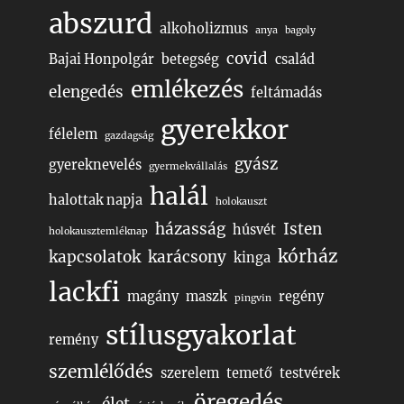
abszurd
alkoholizmus
anya
bagoly
covid
Bajai Honpolgár
betegség
család
emlékezés
elengedés
feltámadás
gyerekkor
félelem
gazdagság
gyász
gyereknevelés
gyermekvállalás
halál
halottak napja
holokauszt
házasság
Isten
húsvét
holokausztemléknap
kórház
kapcsolatok
karácsony
kinga
lackfi
magány
maszk
regény
pingvin
stílusgyakorlat
remény
szemlélődés
szerelem
temető
testvérek
öregedés
élet