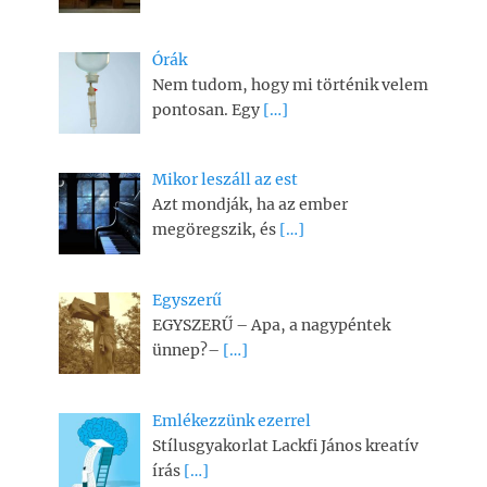
Órák
Nem tudom, hogy mi történik velem
pontosan. Egy
[…]
Mikor leszáll az est
Azt mondják, ha az ember
megöregszik, és
[…]
Egyszerű
EGYSZERŰ – Apa, a nagypéntek
ünnep?–
[…]
Emlékezzünk ezerrel
Stílusgyakorlat Lackfi János kreatív
írás
[…]