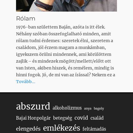
Rólam
1976-ban születtem Baján, azóta is itt élek.
Néhány szóban összefoglalható minden, amit
rólam tudni érdemes: szeretek élni, szeretem a
családom, jól érzem magam a munkámban,
igyekszem örülni mindennek, ami körülöttem
zajlik – és mindezek mögött/mellett/előtt ott
van Isten, akiben hiszek, és remélem, mindig is
hinni fogok. Jó, de mi van az írással? Nekem ez a
Tovább...
abszurd
alkoholizmus
anya
bagoly
covid
Bajai Honpolgár
betegség
család
emlékezés
elengedés
feltámadás