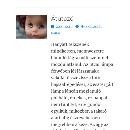
a
h
m
o
ss
c
at
ai
p
z
Átutazó
e
s
l
y
a
Bejegyezve
2021.12.11.
Hozzászólás
b
A
Li
m
írása
o
p
n
e
Hanyatt fekszenek
o
p
k
g
mindketten, mennyezetre
k
bámuló tágra nyílt szemmel,
mozdulatlanul. Az utcai lámpa
fényében jól látszanak a
vakolat összevissza futó
hajszálrepedései, az esztergált
lámpa láncán meglapuló
pókháló, érdekes, ez nappal
nem tűnt fel, erre gondol
egyikük, miközben a takaró
alatt alig észrevehetően
megrebben a keze. Az ágy az