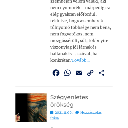
szembejön velem valaki, aki
nem nyomorék – márpedig ez
elég gyakran előfordul,
tekintve, hogy az emberek
túlnyomó többsége nem béna,
nem fogyatékos, nem
mozgássérült, sőt, többnyire
viszonylag jól látnak és
hallanak is -, szóval, ha
konkrétan
Tovább…
F
W
E
C
O
a
h
m
o
ss
c
at
ai
p
z
Szégyenletes
e
s
l
y
a
örökség
b
A
Li
m
Bejegyezve
2021.11.06.
Hozzászólás
o
p
n
e
írása
o
p
k
g