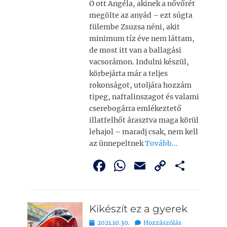
Ő ott Angéla, akinek a nővőrét
k
megölte az anyád – ezt súgta
fülembe Zsuzsa néni, akit
minimum tíz éve nem láttam,
de most itt van a ballagási
vacsorámon. Indulni készül,
körbejárta már a teljes
rokonságot, utoljára hozzám
tipeg, naftalinszagot és valami
cserebogárra emlékeztető
illatfelhőt árasztva maga körül
lehajol – maradj csak, nem kell
az ünnepeltnek
Tovább…
F
W
E
C
O
a
h
m
o
ss
c
at
ai
p
z
Kikészít ez a gyerek
e
s
l
y
a
Bejegyezve
2021.10.30.
Hozzászólás