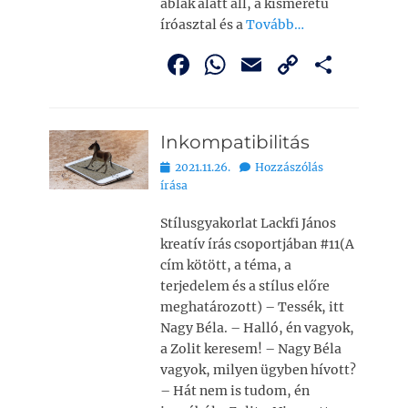
ablak alatt áll, a kisméretű
íróasztal és a
Tovább…
F
W
E
C
O
a
h
m
o
ss
c
at
ai
p
z
Inkompatibilitás
e
s
l
y
a
Bejegyezve
2021.11.26.
Hozzászólás
b
A
Li
m
írása
o
p
n
e
Stílusgyakorlat Lackfi János
o
p
k
g
kreatív írás csoportjában #11(A
k
cím kötött, a téma, a
terjedelem és a stílus előre
meghatározott) – Tessék, itt
Nagy Béla. – Halló, én vagyok,
a Zolit keresem! – Nagy Béla
vagyok, milyen ügyben hívott?
– Hát nem is tudom, én