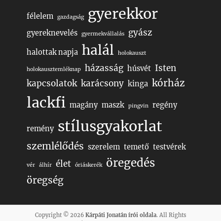
gyerekkor
félelem
gazdagság
gyász
gyereknevelés
gyermekvállalás
halál
halottak napja
holokauszt
házasság
Isten
húsvét
holokausztemléknap
kórház
kapcsolatok
karácsony
kinga
lackfi
magány
maszk
regény
pingvin
stílusgyakorlat
remény
szemlélődés
szerelem
temető
testvérek
öregedés
élet
vér
álhír
óriáskerék
öregség
Copyright © 2026
Kárpáti Jonatán írói oldala
. All Rights