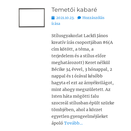
c
at
ai
p
z
Temetői kabaré
e
s
l
y
a
Bejegyezve
2021.10.23.
Hozzászólás
b
A
Li
m
írása
o
p
n
e
Stílusgyakorlat Lackfi János
o
p
k
g
kreatív írás csoportjában #6(A
k
cím kötött, a téma, a
terjedelem és a stílus előre
meghatározott) Keret nélkül
Bécike 34 évvel, 3 hónappal, 2
nappal és 1 órával később
hagyta el ezt az árnyékvilágot,
mint ahogy megszületett. Az
Isten háta mögötti falu
szocreál stílusban épült szürke
tömbjében, ahol a körzet
egyetlen gyengeelméjűeket
ápoló
Tovább…