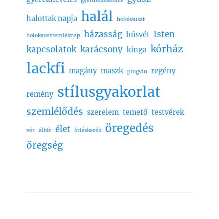
gyermekvállalás
halál
halottak napja
holokauszt
házasság
Isten
húsvét
holokausztemléknap
kórház
kapcsolatok
karácsony
kinga
lackfi
magány
maszk
regény
pingvin
stílusgyakorlat
remény
szemlélődés
szerelem
temető
testvérek
öregedés
élet
vér
álhír
óriáskerék
öregség