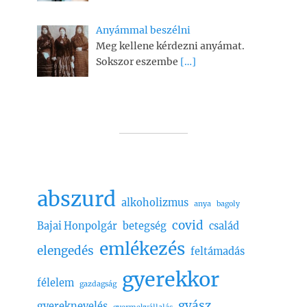
Anyámmal beszélni
Meg kellene kérdezni anyámat.
Sokszor eszembe
[…]
abszurd
alkoholizmus
anya
bagoly
covid
Bajai Honpolgár
betegség
család
emlékezés
elengedés
feltámadás
gyerekkor
félelem
gazdagság
gyász
gyereknevelés