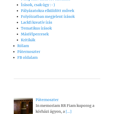
o
p
k
g
Írások, csak úgy :-)
k
Pályázatokra elküldött művek
Folyóiratban megjelent írások
Lackfi kreatív írás
Tematikus írások
Másfélpercesek
Kritikák
Rólam
Páternoszter
FB oldalam
Páternoszter
In memoriam RR Fiam kuporog a
kórházi ágyon, a
[…]