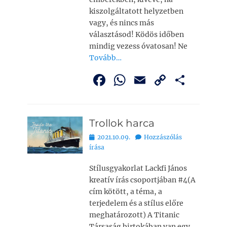
kiszolgáltatott helyzetben
vagy, és nincs más
választásod! Ködös időben
mindig vezess óvatosan! Ne
Tovább…
F
W
E
C
O
a
h
m
o
ss
c
at
ai
p
z
Trollok harca
e
s
l
y
a
Bejegyezve
2021.10.09.
Hozzászólás
b
A
Li
m
írása
o
p
n
e
Stílusgyakorlat Lackfi János
o
p
k
g
kreatív írás csoportjában #4(A
k
cím kötött, a téma, a
terjedelem és a stílus előre
meghatározott) A Titanic
Társaság birtokában van egy