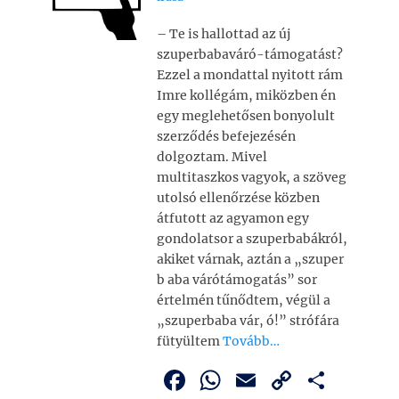
– Te is hallottad az új
szuperbabaváró-támogatást?
Ezzel a mondattal nyitott rám
Imre kollégám, miközben én
egy meglehetősen bonyolult
szerződés befejezésén
dolgoztam. Mivel
multitaszkos vagyok, a szöveg
utolsó ellenőrzése közben
átfutott az agyamon egy
gondolatsor a szuperbabákról,
akiket várnak, aztán a „szuper
b aba várótámogatás” sor
értelmén tűnődtem, végül a
„szuperbaba vár, ó!” strófára
fütyültem
Tovább…
F
W
E
C
O