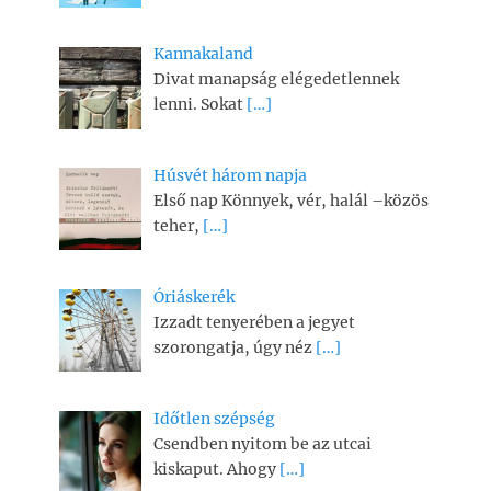
Kannakaland
Divat manapság elégedetlennek
lenni. Sokat
[…]
Húsvét három napja
Első nap Könnyek, vér, halál –közös
teher,
[…]
Óriáskerék
Izzadt tenyerében a jegyet
szorongatja, úgy néz
[…]
Időtlen szépség
Csendben nyitom be az utcai
kiskaput. Ahogy
[…]