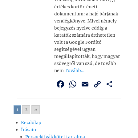
értékes kortörténeti
dokumentum: a hajó bárjának
vendégkönyve. Mivel némely
bejegyzés nyelve eddig a
kutatók számára érthetetlen
volt (a Google Fordító
segítségével ugyan
megállapították, hogy magyar
szövegről van szó, de tovább
nem
Tovább…
F
W
E
C
O
a
h
m
o
ss
c
at
ai
p
z
1
2
»
e
s
l
y
a
b
A
Li
m
Kezdőlap
Írásaim
o
p
n
e
Perspektívák kötet tartalma