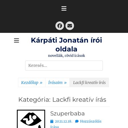
Skip
to
content
Facebook
Email
Kárpáti Jonatán írói
oldala
novellák, rövid írások
Search
for:
Kezdőlap
»
Írásaim
»
Lackfi kreatív írás
Kategória:
Lackfi kreatív írás
Szuperbaba
Bejegyezve
2021.12.18.
Hozzászólás
írása