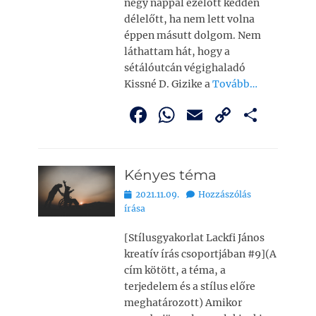
négy nappal ezelőtt kedden
délelőtt, ha nem lett volna
éppen másutt dolgom. Nem
láthattam hát, hogy a
sétálóutcán végighaladó
Kissné D. Gizike a
Tovább…
F
W
E
C
O
a
h
m
o
ss
c
at
ai
p
z
Kényes téma
e
s
l
y
a
Bejegyezve
2021.11.09.
Hozzászólás
b
A
Li
m
írása
o
p
n
e
[Stílusgyakorlat Lackfi János
o
p
k
g
kreatív írás csoportjában #9](A
k
cím kötött, a téma, a
terjedelem és a stílus előre
meghatározott) Amikor