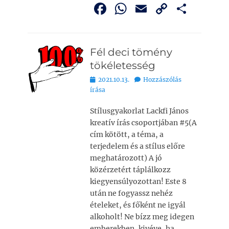
F
W
E
C
O
a
h
m
o
ss
c
at
ai
p
z
Fél deci tömény
e
s
l
y
a
tökéletesség
b
A
Li
m
Bejegyezve
2021.10.13.
Hozzászólás
o
p
n
e
írása
o
p
k
g
Stílusgyakorlat Lackfi János
k
kreatív írás csoportjában #5(A
cím kötött, a téma, a
terjedelem és a stílus előre
meghatározott) A jó
közérzetért táplálkozz
kiegyensúlyozottan! Este 8
után ne fogyassz nehéz
ételeket, és főként ne igyál
alkoholt! Ne bízz meg idegen
emberekben, kivéve, ha