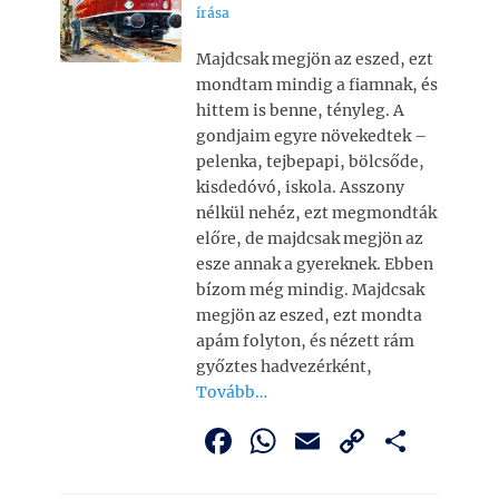
b
A
Li
m
írása
o
p
n
e
Majdcsak megjön az eszed, ezt
o
p
k
g
mondtam mindig a fiamnak, és
k
hittem is benne, tényleg. A
gondjaim egyre növekedtek –
pelenka, tejbepapi, bölcsőde,
kisdedóvó, iskola. Asszony
nélkül nehéz, ezt megmondták
előre, de majdcsak megjön az
esze annak a gyereknek. Ebben
bízom még mindig. Majdcsak
megjön az eszed, ezt mondta
apám folyton, és nézett rám
győztes hadvezérként,
Tovább…
F
W
E
C
O
a
h
m
o
ss