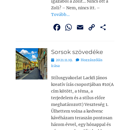
igazából a Zolit… Nincs ott a
Zoli? – Nem, nincs itt. –
Tovább…
F
W
E
C
O
a
h
m
o
ss
c
at
ai
p
z
Sorsok szövedéke
e
s
l
y
a
Bejegyezve
2021.11.19.
Hozzászólás
b
A
Li
m
írása
o
p
n
e
Stílusgyakorlat Lackfi János
o
p
k
g
kreatív írás csoportjában #10(A
k
cím kötött, a téma, a
terjedelem és a stílus előre
meghatározott) Veszteség 1.
Ülhettem volna a kedvenc
kávéházam teraszán pontosan
három évvel, egy hónappal és