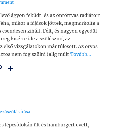
omment
levő ágyon feküdt, és az öntöttvas radiátort
Néha, mikor a fájások jöttek, megmarkolta a
s csendesen zihált. Félt, és nagyon egyedül
rég kísérte ide a szülésznő, az
z első vizsgálatokon már túlesett. Az orvos
biztos nem fog szülni (alig múlt
Tovább…
C
O
m
o
ss
i
p
z
y
a
Li
m
n
e
zzászólás írása
k
g
les lépcsőfokán ült és hamburgert evett,