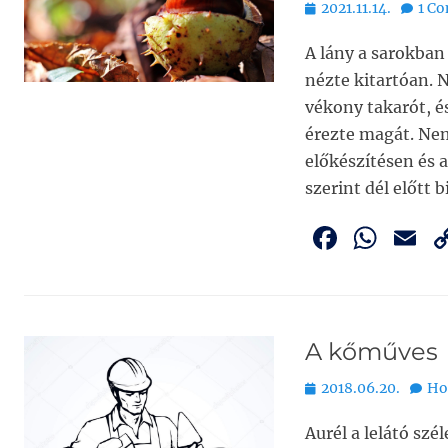
Bejegyezve
2021.11.14.
1 C
A lány a sarokban 
nézte kitartóan. 
vékony takarót, é
érezte magát. Nem
előkészítésen és a
szerint dél előtt 
F
W
E
a
h
c
at
a
e
s
l
A kőműves
b
A
Bejegyezve
o
p
2018.06.20.
Ho
o
p
Aurél a lelátó szé