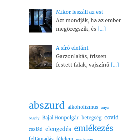
Mikor leszáll az est
Azt mondják, ha az ember
megöregszik, és
[…]
A síró elefánt
Garzonlakás, frissen
festett falak, vajszínű
[…]
abszurd
alkoholizmus
anya
covid
Bajai Honpolgár
betegség
bagoly
emlékezés
elengedés
család
feltámadás
félelem
gazdagság