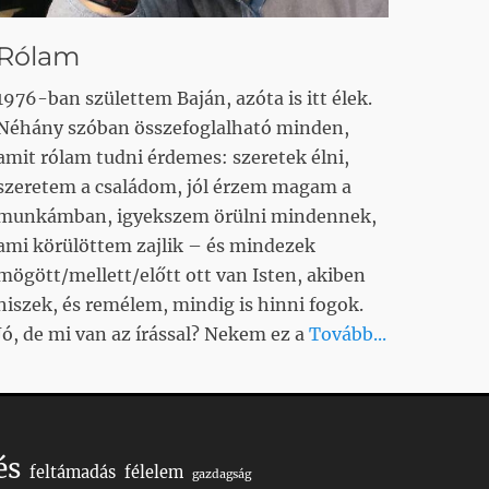
Rólam
1976-ban születtem Baján, azóta is itt élek.
Néhány szóban összefoglalható minden,
amit rólam tudni érdemes: szeretek élni,
szeretem a családom, jól érzem magam a
munkámban, igyekszem örülni mindennek,
ami körülöttem zajlik – és mindezek
mögött/mellett/előtt ott van Isten, akiben
hiszek, és remélem, mindig is hinni fogok.
Jó, de mi van az írással? Nekem ez a
Tovább...
és
feltámadás
félelem
gazdagság