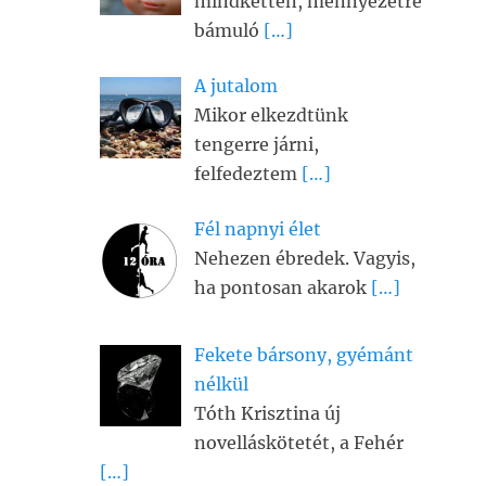
mindketten, mennyezetre
bámuló
[…]
A jutalom
Mikor elkezdtünk
tengerre járni,
felfedeztem
[…]
Fél napnyi élet
Nehezen ébredek. Vagyis,
ha pontosan akarok
[…]
Fekete bársony, gyémánt
nélkül
Tóth Krisztina új
novelláskötetét, a Fehér
[…]