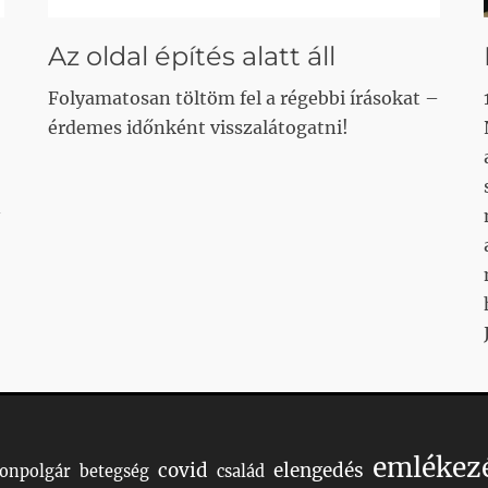
Az oldal építés alatt áll
Folyamatosan töltöm fel a régebbi írásokat –
érdemes időnként visszalátogatni!
emlékez
covid
elengedés
Honpolgár
betegség
család