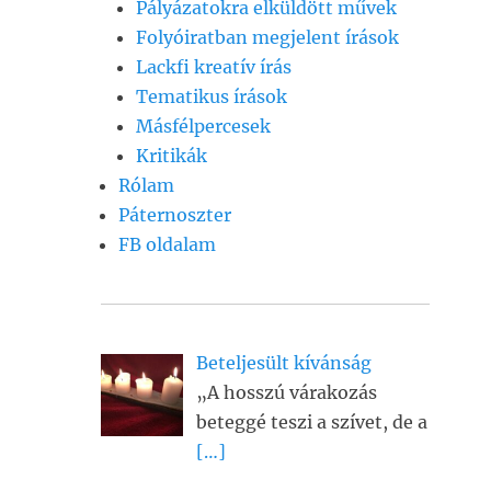
Pályázatokra elküldött művek
Folyóiratban megjelent írások
Lackfi kreatív írás
Tematikus írások
Másfélpercesek
Kritikák
Rólam
Páternoszter
FB oldalam
Beteljesült kívánság
„A hosszú várakozás
beteggé teszi a szívet, de a
[…]