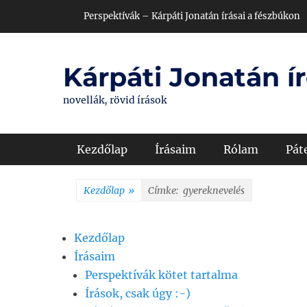
Skip
Header Top Menu
Perspektívák – Kárpáti Jonatán írásai a fészbúkon
to
content
Kárpáti Jonatán ír
novellák, rövid írások
Primary Menu
Kezdőlap
Írásaim
Rólam
Pát
Kezdőlap
»
Címke:
gyereknevelés
Kezdőlap
Írásaim
Perspektívák kötet tartalma
Írások, csak úgy :-)