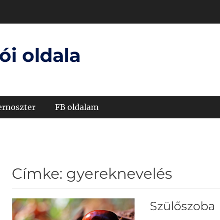
ói oldala
ernoszter
FB oldalam
Címke:
gyereknevelés
Szülőszoba