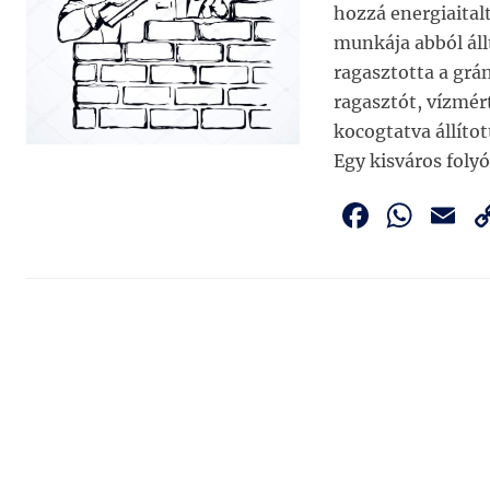
k
hozzá energiaitalt
munkája abból áll
ragasztotta a grá
ragasztót, vízmért
kocogtatva állítot
Egy kisváros folyó
F
W
E
a
h
c
at
a
e
s
l
b
A
o
p
o
p
k