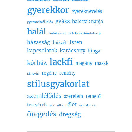
gyerekkor
gyereknevelés
gyász
halottak napja
gyermekvállalás
halál
holokauszt
holokausztemléknap
házasság
Isten
húsvét
kapcsolatok
karácsony
kinga
lackfi
kórház
magány
maszk
regény
remény
pingvin
stílusgyakorlat
szemlélődés
szerelem
temető
élet
testvérek
vér
álhír
óriáskerék
öregedés
öregség