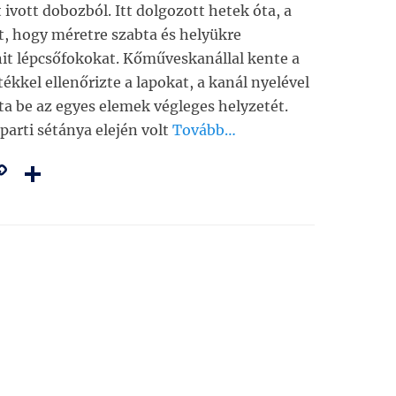
 ivott dobozból. Itt dolgozott hetek óta, a
t, hogy méretre szabta és helyükre
nit lépcsőfokokat. Kőműveskanállal kente a
ékkel ellenőrizte a lapokat, a kanál nyelével
ta be az egyes elemek végleges helyzetét.
parti sétánya elején volt
Tovább…
C
O
m
o
ss
i
p
z
y
a
Li
m
n
e
k
g