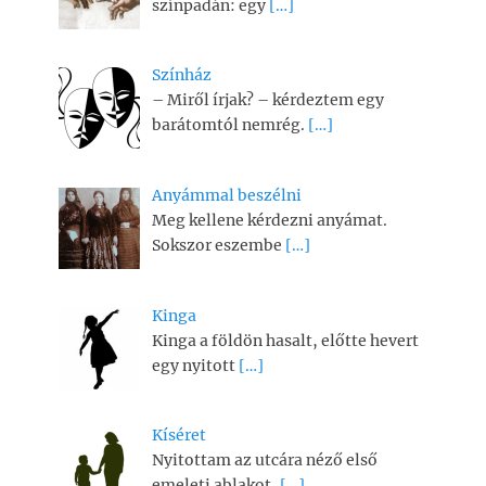
színpadán: egy
[…]
Színház
– Miről írjak? – kérdeztem egy
barátomtól nemrég.
[…]
Anyámmal beszélni
Meg kellene kérdezni anyámat.
Sokszor eszembe
[…]
Kinga
Kinga a földön hasalt, előtte hevert
egy nyitott
[…]
Kíséret
Nyitottam az utcára néző első
emeleti ablakot,
[…]