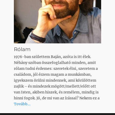
Rólam
1976-ban születtem Baján, azóta is itt élek.
Néhány szóban összefoglalható minden, amit
rólam tudni érdemes: szeretek élni, szeretem a
családom, jól érzem magam a munkámban,
igyekszem örülni mindennek, ami körülöttem
zajlik – és mindezek mögött/mellett/előtt ott
van Isten, akiben hiszek, és remélem, mindig is
hinni fogok. Jó, de mi van az írással? Nekem ez a
Tovább...