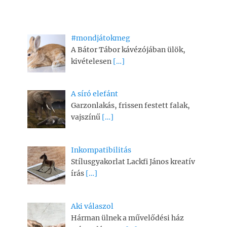
#mondjátokmeg
A Bátor Tábor kávézójában ülök,
kivételesen
[…]
A síró elefánt
Garzonlakás, frissen festett falak,
vajszínű
[…]
Inkompatibilitás
Stílusgyakorlat Lackfi János kreatív
írás
[…]
Aki válaszol
Hárman ülnek a művelődési ház