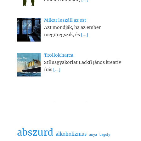
Mikor leszáll az est
Azt mondják, ha az ember
megöregszik, és
[…]
Trollok harca
Stílusgyakorlat Lackfi János kreatív
írás
[…]
abszurd
alkoholizmus
anya
bagoly