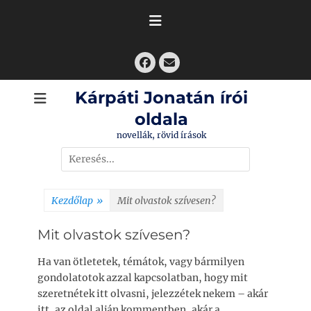
Skip
to
content
Facebook
Email
Kárpáti Jonatán írói
oldala
novellák, rövid írások
Search
for:
Kezdőlap
»
Mit olvastok szívesen?
Mit olvastok szívesen?
Ha van ötletetek, témátok, vagy bármilyen
gondolatotok azzal kapcsolatban, hogy mit
szeretnétek itt olvasni, jelezzétek nekem – akár
itt, az oldal alján kommentben, akár a