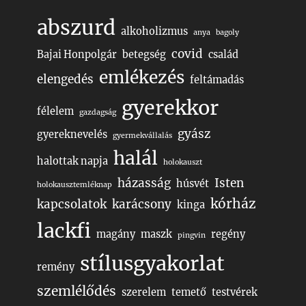
abszurd
alkoholizmus
anya
bagoly
covid
Bajai Honpolgár
betegség
család
emlékezés
elengedés
feltámadás
gyerekkor
félelem
gazdagság
gyász
gyereknevelés
gyermekvállalás
halál
halottak napja
holokauszt
házasság
Isten
húsvét
holokausztemléknap
kórház
kapcsolatok
karácsony
kinga
lackfi
magány
maszk
regény
pingvin
stílusgyakorlat
remény
szemlélődés
szerelem
temető
testvérek