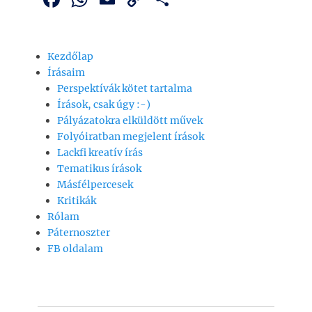
a
h
m
o
ss
c
at
ai
p
z
Kezdőlap
e
s
l
y
a
Írásaim
b
A
Li
m
Perspektívák kötet tartalma
o
p
n
e
Írások, csak úgy :-)
Pályázatokra elküldött művek
o
p
k
g
Folyóiratban megjelent írások
k
Lackfi kreatív írás
Tematikus írások
Másfélpercesek
Kritikák
Rólam
Páternoszter
FB oldalam