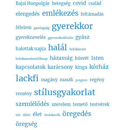
covid
Bajai Honpolgár
betegség
család
emlékezés
elengedés
feltámadás
gyerekkor
félelem
gazdagság
gyász
gyereknevelés
gyermekvállalás
halál
halottak napja
holokauszt
házasság
Isten
húsvét
holokausztemléknap
kórház
kapcsolatok
karácsony
kinga
lackfi
magány
maszk
regény
pingvin
stílusgyakorlat
remény
szemlélődés
szerelem
temető
testvérek
öregedés
élet
vér
álhír
óriáskerék
öregség