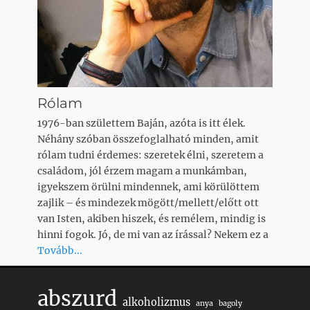
Rólam
1976-ban születtem Baján, azóta is itt élek.
Néhány szóban összefoglalható minden, amit
rólam tudni érdemes: szeretek élni, szeretem a
családom, jól érzem magam a munkámban,
igyekszem örülni mindennek, ami körülöttem
zajlik – és mindezek mögött/mellett/előtt ott
van Isten, akiben hiszek, és remélem, mindig is
hinni fogok. Jó, de mi van az írással? Nekem ez a
Tovább...
abszurd
alkoholizmus
anya
bagoly