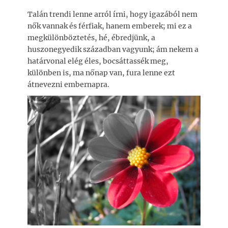
Talán trendi lenne arról írni, hogy igazából nem
nők vannak és férfiak, hanem emberek; mi ez a
megkülönböztetés, hé, ébredjünk, a
huszonegyedik században vagyunk; ám nekem a
határvonal elég éles, bocsáttassék meg,
különben is, ma nőnap van, fura lenne ezt
átnevezni embernapra.