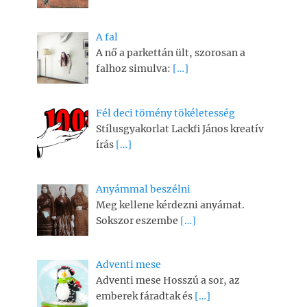
A fal
A nő a parkettán ült, szorosan a
falhoz simulva:
[…]
Fél deci tömény tökéletesség
Stílusgyakorlat Lackfi János kreatív
írás
[…]
Anyámmal beszélni
Meg kellene kérdezni anyámat.
Sokszor eszembe
[…]
Adventi mese
Adventi mese Hosszú a sor, az
emberek fáradtak és
[…]