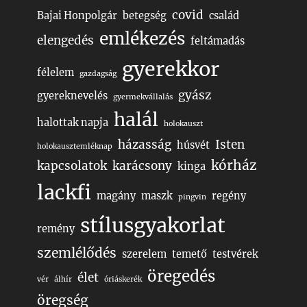
covid
Bajai Honpolgár
betegség
család
emlékezés
elengedés
feltámadás
gyerekkor
félelem
gazdagság
gyász
gyereknevelés
gyermekvállalás
halál
halottak napja
holokauszt
házasság
Isten
húsvét
holokausztemléknap
kórház
kapcsolatok
karácsony
kinga
lackfi
magány
maszk
regény
pingvin
stílusgyakorlat
remény
szemlélődés
szerelem
temető
testvérek
öregedés
élet
vér
álhír
óriáskerék
öregség