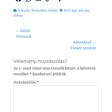
a
h
m
o
ss
Kategória
Tags
Írásaim
,
Tematikus írások
férfi agy
,
női agy
,
c
at
ai
p
z
nőnap
e
s
l
y
a
b
A
Li
m
Bejegyzés
← Előző
o
p
n
e
Previous
Vérvonal
navigáció
post:
Következő →
o
p
k
g
Next
Fáradt remény
k
post:
Vélemény, hozzászólás?
Az e-mail címet nem tesszük közzé.
A kötelező
mezőket
*
karakterrel jelöltük
Hozzászólás
*