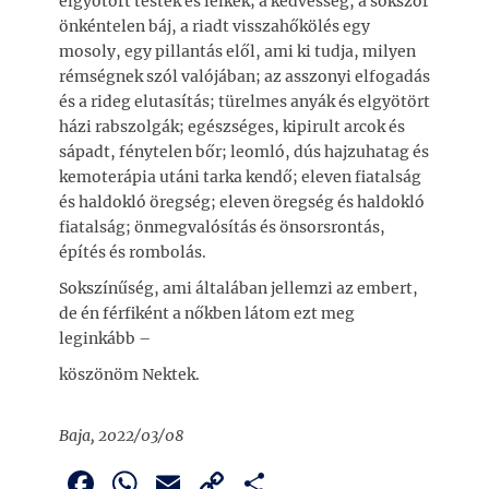
elgyötört testek és lelkek; a kedvesség, a sokszor
önkéntelen báj, a riadt visszahőkölés egy
mosoly, egy pillantás elől, ami ki tudja, milyen
rémségnek szól valójában; az asszonyi elfogadás
és a rideg elutasítás; türelmes anyák és elgyötört
házi rabszolgák; egészséges, kipirult arcok és
sápadt, fénytelen bőr; leomló, dús hajzuhatag és
kemoterápia utáni tarka kendő; eleven fiatalság
és haldokló öregség; eleven öregség és haldokló
fiatalság; önmegvalósítás és önsorsrontás,
építés és rombolás.
Sokszínűség, ami általában jellemzi az embert,
de én férfiként a nőkben látom ezt meg
leginkább –
köszönöm Nektek.
Baja, 2022/03/08
F
W
E
C
O