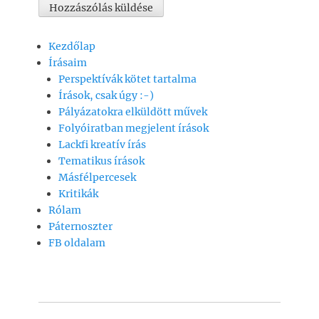
Kezdőlap
Írásaim
Perspektívák kötet tartalma
Írások, csak úgy :-)
Pályázatokra elküldött művek
Folyóiratban megjelent írások
Lackfi kreatív írás
Tematikus írások
Másfélpercesek
Kritikák
Rólam
Páternoszter
FB oldalam