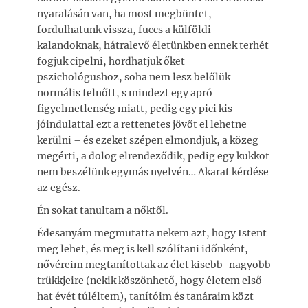
nyaralásán van, ha most megbüntet,
fordulhatunk vissza, fuccs a külföldi
kalandoknak, hátralevő életünkben ennek terhét
fogjuk cipelni, hordhatjuk őket
pszichológushoz, soha nem lesz belőlük
normális felnőtt, s mindezt egy apró
figyelmetlenség miatt, pedig egy pici kis
jóindulattal ezt a rettenetes jövőt el lehetne
kerülni – és ezeket szépen elmondjuk, a közeg
megérti, a dolog elrendeződik, pedig egy kukkot
nem beszélünk egymás nyelvén… Akarat kérdése
az egész.
Én sokat tanultam a nőktől.
Édesanyám megmutatta nekem azt, hogy Istent
meg lehet, és meg is kell szólítani időnként,
nővéreim megtanítottak az élet kisebb-nagyobb
trükkjeire (nekik köszönhető, hogy életem első
hat évét túléltem), tanítóim és tanáraim közt