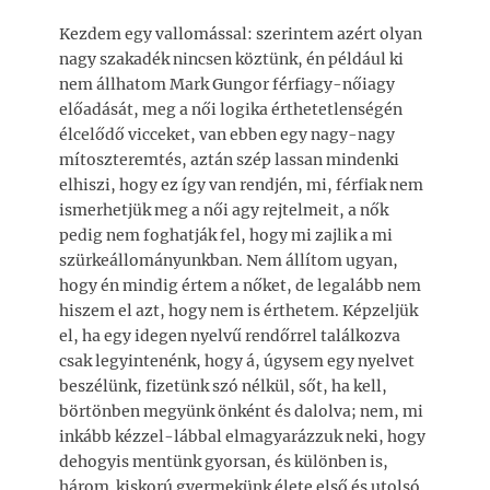
Kezdem egy vallomással: szerintem azért olyan
nagy szakadék nincsen köztünk, én például ki
nem állhatom Mark Gungor férfiagy-nőiagy
előadását, meg a női logika érthetetlenségén
élcelődő vicceket, van ebben egy nagy-nagy
mítoszteremtés, aztán szép lassan mindenki
elhiszi, hogy ez így van rendjén, mi, férfiak nem
ismerhetjük meg a női agy rejtelmeit, a nők
pedig nem foghatják fel, hogy mi zajlik a mi
szürkeállományunkban. Nem állítom ugyan,
hogy én mindig értem a nőket, de legalább nem
hiszem el azt, hogy nem is érthetem. Képzeljük
el, ha egy idegen nyelvű rendőrrel találkozva
csak legyintenénk, hogy á, úgysem egy nyelvet
beszélünk, fizetünk szó nélkül, sőt, ha kell,
börtönben megyünk önként és dalolva; nem, mi
inkább kézzel-lábbal elmagyarázzuk neki, hogy
dehogyis mentünk gyorsan, és különben is,
három kiskorú gyermekünk élete első és utolsó