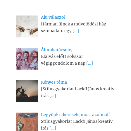
Aki válaszol
Hárman ülnek a művelődési ház
színpadán: egy
[…]
Álomkarácsony
Elalvás előtt sokszor
végiggondolom a nap
[…]
Kényes téma
[Stílusgyakorlat Lackfi János kreatív
írás
[…]
Legyünk sikeresek, most azonnal!
Stílusgyakorlat Lackfi János kreatív
írás
[…]