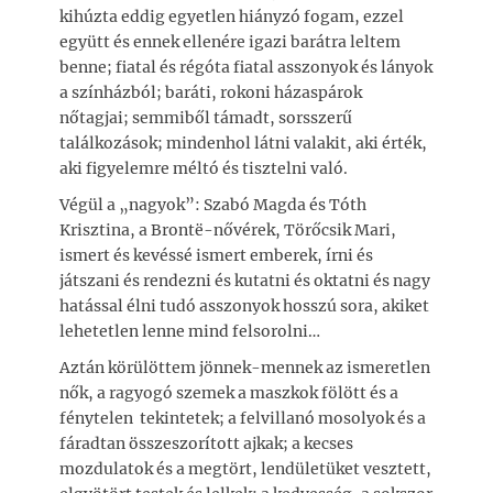
kihúzta eddig egyetlen hiányzó fogam, ezzel
együtt és ennek ellenére igazi barátra leltem
benne; fiatal és régóta fiatal asszonyok és lányok
a színházból; baráti, rokoni házaspárok
nőtagjai; semmiből támadt, sorsszerű
találkozások; mindenhol látni valakit, aki érték,
aki figyelemre méltó és tisztelni való.
Végül a „nagyok”: Szabó Magda és Tóth
Krisztina, a Brontë-nővérek, Törőcsik Mari,
ismert és kevéssé ismert emberek, írni és
játszani és rendezni és kutatni és oktatni és nagy
hatással élni tudó asszonyok hosszú sora, akiket
lehetetlen lenne mind felsorolni…
Aztán körülöttem jönnek-mennek az ismeretlen
nők, a ragyogó szemek a maszkok fölött és a
fénytelen tekintetek; a felvillanó mosolyok és a
fáradtan összeszorított ajkak; a kecses
mozdulatok és a megtört, lendületüket vesztett,