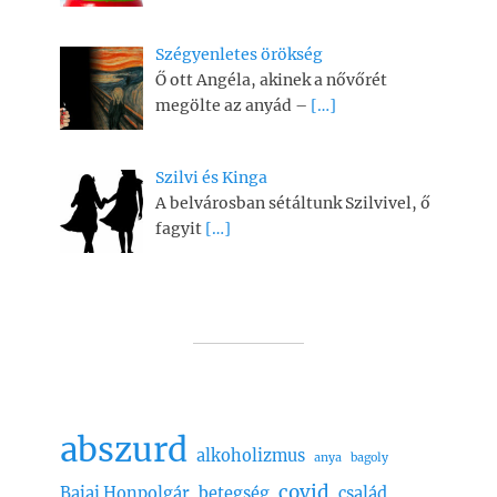
Szégyenletes örökség
Ő ott Angéla, akinek a nővőrét
megölte az anyád –
[…]
Szilvi és Kinga
A belvárosban sétáltunk Szilvivel, ő
fagyit
[…]
abszurd
alkoholizmus
anya
bagoly
covid
Bajai Honpolgár
betegség
család