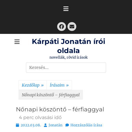
Skip
to
content
Facebook
Email
Kárpáti Jonatán írói
oldala
novellák, rövid írások
Search
for:
Kezdőlap
»
Írásaim
»
Nőnapi köszöntő – férfiaggyal
Nőnapi köszöntő – férfiaggyal
4
perc olvasási idő
Bejegyezve
Szerző
2022.03.08.
Jonatán
Hozzászólás írása