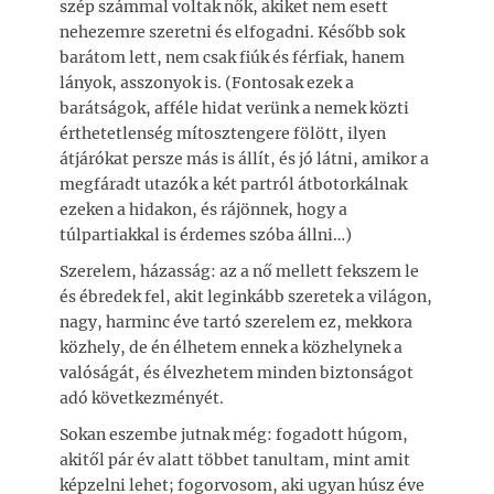
szép számmal voltak nők, akiket nem esett
nehezemre szeretni és elfogadni. Később sok
barátom lett, nem csak fiúk és férfiak, hanem
lányok, asszonyok is. (Fontosak ezek a
barátságok, afféle hidat verünk a nemek közti
érthetetlenség mítosztengere fölött, ilyen
átjárókat persze más is állít, és jó látni, amikor a
megfáradt utazók a két partról átbotorkálnak
ezeken a hidakon, és rájönnek, hogy a
túlpartiakkal is érdemes szóba állni…)
Szerelem, házasság: az a nő mellett fekszem le
és ébredek fel, akit leginkább szeretek a világon,
nagy, harminc éve tartó szerelem ez, mekkora
közhely, de én élhetem ennek a közhelynek a
valóságát, és élvezhetem minden biztonságot
adó következményét.
Sokan eszembe jutnak még: fogadott húgom,
akitől pár év alatt többet tanultam, mint amit
képzelni lehet; fogorvosom, aki ugyan húsz éve