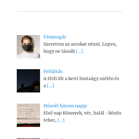
Fénysugár
Szeretem az arcokat nézni. Lopva,
hogy ne lássák
[…]
Felújítás
A férfi ült a kerti hintaágy szélén és
a
[…]
Húsvét három napja
Első nap Könnyek, vér, halál –közös
teher,
[…]