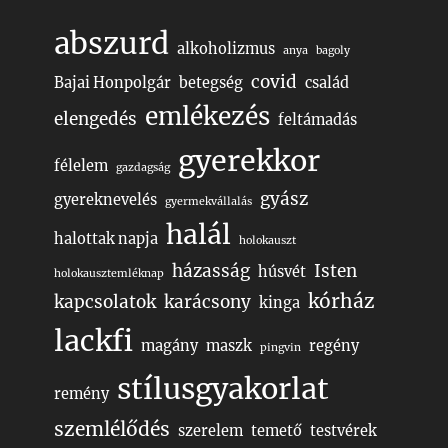
abszurd
alkoholizmus
anya
bagoly
covid
Bajai Honpolgár
betegség
család
emlékezés
elengedés
feltámadás
gyerekkor
félelem
gazdagság
gyász
gyereknevelés
gyermekvállalás
halál
halottak napja
holokauszt
házasság
Isten
húsvét
holokausztemléknap
kórház
kapcsolatok
karácsony
kinga
lackfi
magány
maszk
regény
pingvin
stílusgyakorlat
remény
szemlélődés
szerelem
temető
testvérek