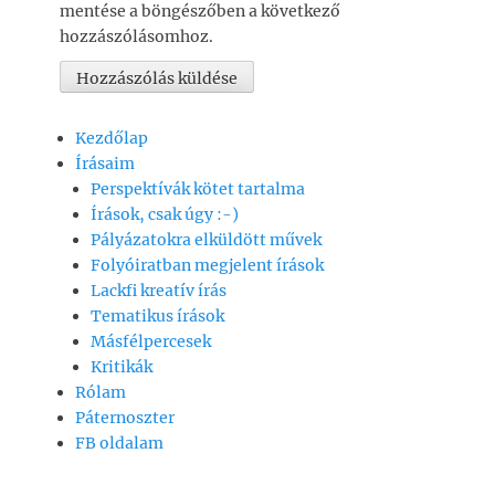
mentése a böngészőben a következő
hozzászólásomhoz.
Kezdőlap
Írásaim
Perspektívák kötet tartalma
Írások, csak úgy :-)
Pályázatokra elküldött művek
Folyóiratban megjelent írások
Lackfi kreatív írás
Tematikus írások
Másfélpercesek
Kritikák
Rólam
Páternoszter
FB oldalam