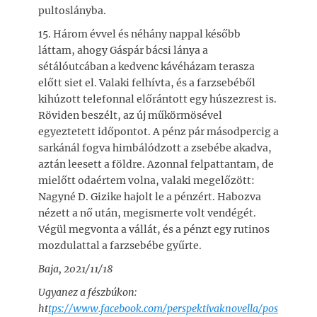
pultoslányba.
15. Három évvel és néhány nappal később
láttam, ahogy Gáspár bácsi lánya a
sétálóutcában a kedvenc kávéházam terasza
előtt siet el. Valaki felhívta, és a farzsebéből
kihúzott telefonnal előrántott egy húszezrest is.
Röviden beszélt, az új műkörmösével
egyeztetett időpontot. A pénz pár másodpercig a
sarkánál fogva himbálódzott a zsebébe akadva,
aztán leesett a földre. Azonnal felpattantam, de
mielőtt odaértem volna, valaki megelőzött:
Nagyné D. Gizike hajolt le a pénzért. Habozva
nézett a nő után, megismerte volt vendégét.
Végül megvonta a vállát, és a pénzt egy rutinos
mozdulattal a farzsebébe gyűrte.
Baja, 2021/11/18
Ugyanez a fészbúkon:
ht
tps://www.facebook.com/perspektivaknovella/pos