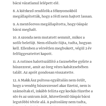
bácsi váratlanul lelépett elé.
8. A kiérkező rendőrök a féknyomokból
megállapították, hogy a férfi nem hajtott lassan.
9. A mentőorvos megállapította, hogy Gáspár
bácsi meghalt.
10. A szonda nem mutatott semmit, mikor a
sofőr belefújt. Nem először fújta, tudta, hogyan
kell. Ellenben a vérvétlen megbukott, végül 2 év
felfüggesztettet kapott.
11. A rutinos halottszállító a farzsebébe gyűrte a
húszezrest, amit az öreg véres kabátzsebében
talált. Az aprót gondosan visszatette.
12. A Makk Ász pultosa egyáltalán nem örült,
hogy a vendég húszezressel akar fizetni, nem is
számoltak el, inkább felírta egy kockás füzetbe a
sör és az unicum árát, közvetlenül Gáspár bácsi
legutóbbi tétele alá. A pultoslány nem tudta,