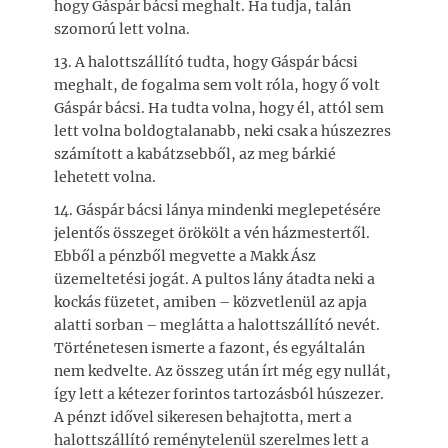
hogy Gáspár bácsi meghalt. Ha tudja, talán
szomorú lett volna.
13. A halottszállító tudta, hogy Gáspár bácsi
meghalt, de fogalma sem volt róla, hogy ő volt
Gáspár bácsi. Ha tudta volna, hogy él, attól sem
lett volna boldogtalanabb, neki csak a húszezres
számított a kabátzsebből, az meg bárkié
lehetett volna.
14. Gáspár bácsi lánya mindenki meglepetésére
jelentős összeget örökölt a vén házmestertől.
Ebből a pénzből megvette a Makk Ász
üzemeltetési jogát. A pultos lány átadta neki a
kockás füzetet, amiben – közvetlenül az apja
alatti sorban – meglátta a halottszállító nevét.
Történetesen ismerte a fazont, és egyáltalán
nem kedvelte. Az összeg után írt még egy nullát,
így lett a kétezer forintos tartozásból húszezer.
A pénzt idővel sikeresen behajtotta, mert a
halottszállító reménytelenül szerelmes lett a