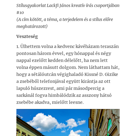
Stílusgyakorlat Lackfi János kreatív írás csoportjában
#10
(A cím kötött, a téma, a terjedelem és a stílus előre
meghatározott)
Veszteség
1. Ülhettem volna a kedvenc kávéházam teraszán
pontosan három évvel, egy hónappal és négy
nappal ezelőtt kedden délelőtt, ha nem lett
volna éppen másutt dolgom. Nem láthattam hát,
hogy a sétálóutcán végighaladó Kissné D. Gizike
a zsebéből telefonjával együtt kirántja az ott
lapuló húszezrest, ami pár másodpercig a
sarkánál fogva himbálódzik az asszony hátsó
zsebébe akadva, mielőtt leesne.