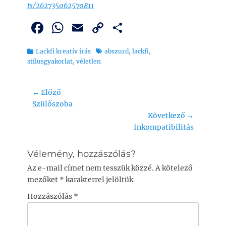
ts/262735062570811
F
W
E
C
O
a
h
m
o
ss
Kategória
Tags
Lackfi kreatív írás
abszurd
,
lackfi
,
c
at
ai
p
z
stílusgyakorlat
,
véletlen
e
s
l
y
a
b
A
Li
m
Bejegyzés
← Előző
o
p
n
e
Previous
Szülőszoba
navigáció
post:
Következő →
o
p
k
g
Next
Inkompatibilitás
k
post:
Vélemény, hozzászólás?
Az e-mail címet nem tesszük közzé.
A kötelező
mezőket
*
karakterrel jelöltük
Hozzászólás
*