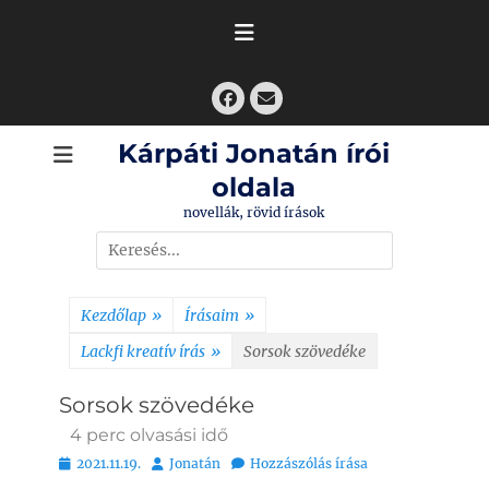
Skip
to
content
Facebook
Email
Kárpáti Jonatán írói
oldala
novellák, rövid írások
Search
for:
Kezdőlap
»
Írásaim
»
Lackfi kreatív írás
»
Sorsok szövedéke
Sorsok szövedéke
4
perc olvasási idő
Bejegyezve
Szerző
2021.11.19.
Jonatán
Hozzászólás írása