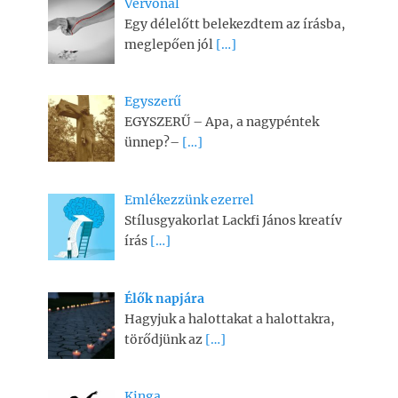
Vérvonal
Egy délelőtt belekezdtem az írásba,
meglepően jól
[…]
Egyszerű
EGYSZERŰ – Apa, a nagypéntek
ünnep?–
[…]
Emlékezzünk ezerrel
Stílusgyakorlat Lackfi János kreatív
írás
[…]
Élők napjára
Hagyjuk a halottakat a halottakra,
törődjünk az
[…]
Kinga