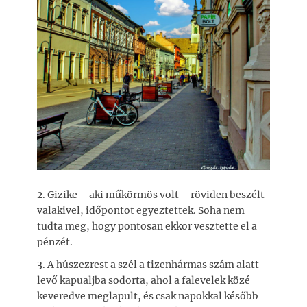
2. Gizike – aki műkörmös volt – röviden beszélt
valakivel, időpontot egyeztettek. Soha nem
tudta meg, hogy pontosan ekkor vesztette el a
pénzét.
3. A húszezrest a szél a tizenhármas szám alatt
levő kapualjba sodorta, ahol a falevelek közé
keveredve meglapult, és csak napokkal később