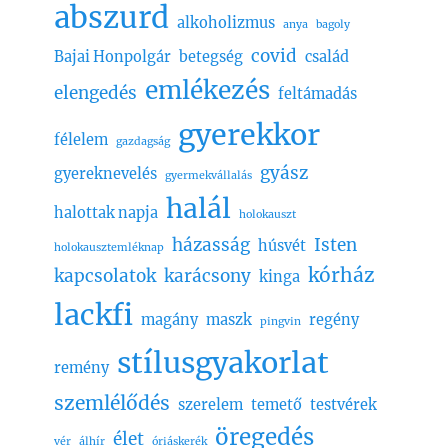
abszurd
alkoholizmus
anya
bagoly
covid
Bajai Honpolgár
betegség
család
emlékezés
elengedés
feltámadás
gyerekkor
félelem
gazdagság
gyász
gyereknevelés
gyermekvállalás
halál
halottak napja
holokauszt
házasság
Isten
húsvét
holokausztemléknap
kórház
kapcsolatok
karácsony
kinga
lackfi
magány
maszk
regény
pingvin
stílusgyakorlat
remény
szemlélődés
szerelem
temető
testvérek
öregedés
élet
vér
álhír
óriáskerék