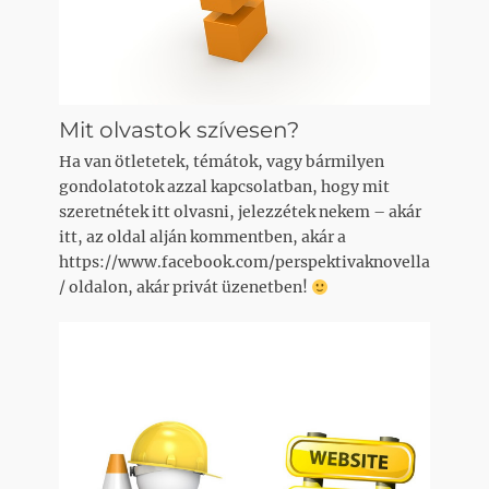
Mit olvastok szívesen?
Ha van ötletetek, témátok, vagy bármilyen
gondolatotok azzal kapcsolatban, hogy mit
szeretnétek itt olvasni, jelezzétek nekem – akár
itt, az oldal alján kommentben, akár a
https://www.facebook.com/perspektivaknovella
/ oldalon, akár privát üzenetben!