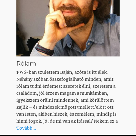
Rólam
1976-ban születtem Baján, azóta is itt élek.
Néhány szóban összefoglalható minden, amit
rólam tudni érdemes: szeretek élni, szeretem a
családom, jól érzem magam a munkámban,
igyekszem örülni mindennek, ami körülöttem
zajlik – és mindezek mögött/mellett/előtt ott
van Isten, akiben hiszek, és remélem, mindig is
hinni fogok. Jó, de mi van az írással? Nekem ez a
Tovább...