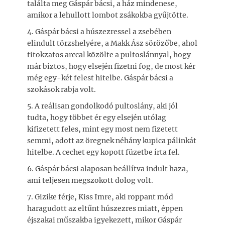
találta meg Gáspár bácsi, a ház mindenese,
amikor a lehullott lombot zsákokba gyűjtötte.
4. Gáspár bácsi a húszezressel a zsebében
elindult törzshelyére, a Makk Ász sörözőbe, ahol
titokzatos arccal közölte a pultoslánnyal, hogy
már biztos, hogy elsején fizetni fog, de most kér
még egy-két felest hitelbe. Gáspár bácsi a
szokások rabja volt.
5. A reálisan gondolkodó pultoslány, aki jól
tudta, hogy többet ér egy elsején utólag
kifizetett feles, mint egy most nem fizetett
semmi, adott az öregnek néhány kupica pálinkát
hitelbe. A cechet egy kopott füzetbe írta fel.
6. Gáspár bácsi alaposan beállítva indult haza,
ami teljesen megszokott dolog volt.
7. Gizike férje, Kiss Imre, aki roppant mód
haragudott az eltűnt húszezres miatt, éppen
éjszakai műszakba igyekezett, mikor Gáspár