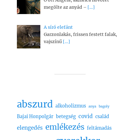
megölte az anyád –
[…]
A síró elefánt
Garzonlakás, frissen festett falak,
vajszínű
[…]
abszurd
alkoholizmus
anya
bagoly
covid
Bajai Honpolgár
betegség
család
emlékezés
elengedés
feltámadás