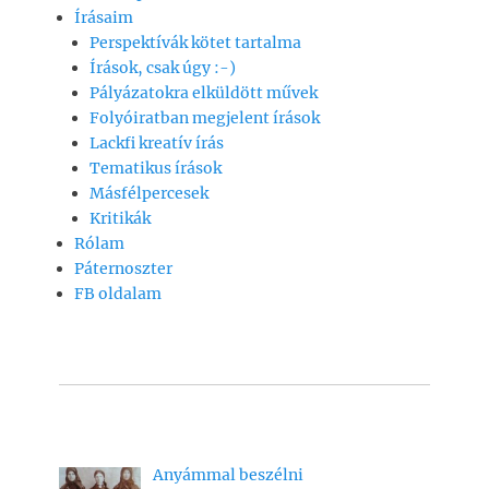
e
s
l
y
a
Írásaim
b
A
Li
m
Perspektívák kötet tartalma
o
p
n
e
Írások, csak úgy :-)
Pályázatokra elküldött művek
o
p
k
g
Folyóiratban megjelent írások
k
Lackfi kreatív írás
Tematikus írások
Másfélpercesek
Kritikák
Rólam
Páternoszter
FB oldalam
Anyámmal beszélni