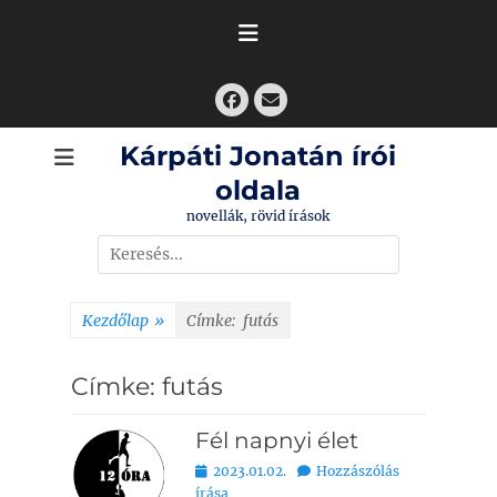
Skip
to
content
Facebook
Email
Kárpáti Jonatán írói
oldala
novellák, rövid írások
Search
for:
Kezdőlap
»
Címke:
futás
Címke:
futás
Fél napnyi élet
Bejegyezve
2023.01.02.
Hozzászólás
írása