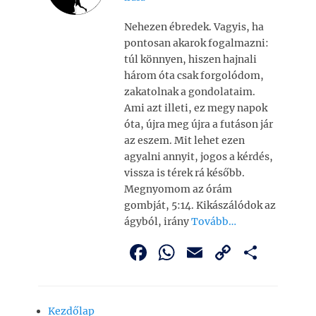
Nehezen ébredek. Vagyis, ha
pontosan akarok fogalmazni:
túl könnyen, hiszen hajnali
három óta csak forgolódom,
zakatolnak a gondolataim.
Ami azt illeti, ez megy napok
óta, újra meg újra a futáson jár
az eszem. Mit lehet ezen
agyalni annyit, jogos a kérdés,
vissza is térek rá később.
Megnyomom az órám
gombját, 5:14. Kikászálódok az
ágyból, irány
Tovább…
F
W
E
C
O
a
h
m
o
ss
c
at
ai
p
z
Kezdőlap