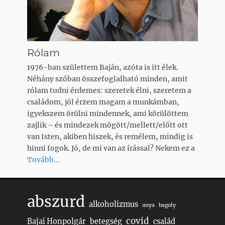
Rólam
1976-ban születtem Baján, azóta is itt élek.
Néhány szóban összefoglalható minden, amit
rólam tudni érdemes: szeretek élni, szeretem a
családom, jól érzem magam a munkámban,
igyekszem örülni mindennek, ami körülöttem
zajlik – és mindezek mögött/mellett/előtt ott
van Isten, akiben hiszek, és remélem, mindig is
hinni fogok. Jó, de mi van az írással? Nekem ez a
Tovább...
abszurd
alkoholizmus
anya
bagoly
covid
Bajai Honpolgár
betegség
család