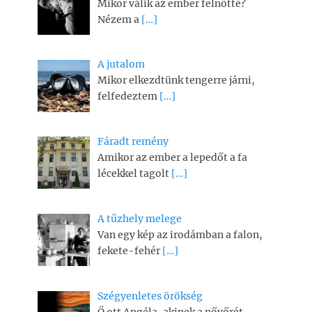
Mikor válik az ember felnőtté?
Nézem a
[…]
A jutalom
Mikor elkezdtünk tengerre járni,
felfedeztem
[…]
Fáradt remény
Amikor az ember a lepedőt a fa
lécekkel tagolt
[…]
A tűzhely melege
Van egy kép az irodámban a falon,
fekete-fehér
[…]
Szégyenletes örökség
Ő ott Angéla, akinek a nővőrét