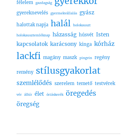
gyerekkor
félelem
gazdagság
gyász
gyereknevelés
gyermekvállalás
halál
halottak napja
holokauszt
házasság
Isten
húsvét
holokausztemléknap
kórház
kapcsolatok
karácsony
kinga
lackfi
magány
maszk
regény
pingvin
stílusgyakorlat
remény
szemlélődés
szerelem
temető
testvérek
öregedés
élet
vér
álhír
óriáskerék
öregség