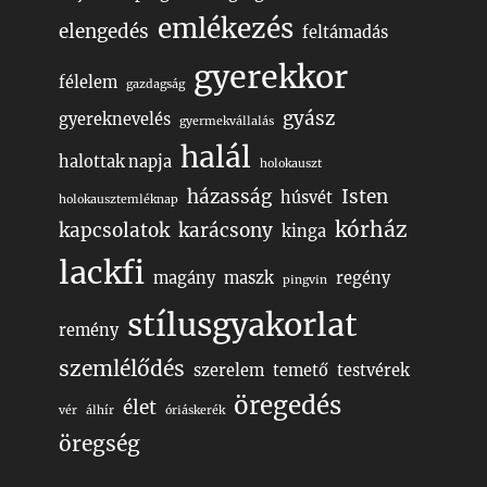
emlékezés
elengedés
feltámadás
gyerekkor
félelem
gazdagság
gyász
gyereknevelés
gyermekvállalás
halál
halottak napja
holokauszt
házasság
Isten
húsvét
holokausztemléknap
kórház
kapcsolatok
karácsony
kinga
lackfi
magány
maszk
regény
pingvin
stílusgyakorlat
remény
szemlélődés
szerelem
temető
testvérek
öregedés
élet
vér
álhír
óriáskerék
öregség