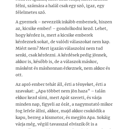
félni, számára a halál csak egy szó, igaz, egy
félelmetes szó.
A gyermek – nevezzük inkább embernek, hiszen
az, kicsike ember! – gondolkodni kezd. Lehet,
hogy kérdez is, mert a kicsike emberek
kérdeznek sokat, de valódi válaszokat nem kap.
Miért nem? Mert igazán válaszolni nem tud
senki, csak kérdezni. A kérdések pedig jönnek,
akkor is, később is, de a válaszok máskor,
másként és máshonnan érkeznek, nem akkor és
ott.
Az apró ember tehát áll, érti a tényeket, érti a
szavakat: „Apa többet nem jön haza” – talán
ekkor kezd sírni, mert Apát szereti, és várja
minden nap, figyeli az órát, a nagymutató mikor
fog lefele állni, akkor, majd akkor csukódik a
kapu, berreg a kismotor, és megjön Apa. Sokáig
várja még, végül tavasszal elviszik őt is a