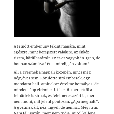
A felnőtt ember úgy tekint magára, mint
egészre, mint befejezett valakire, az énkép
tiszta, körülhatárolt. Ez és ez vagyok én. Igen, de
honnan számítva? Én – mindig én voltam?
Áll a gyermek a nappali közepén, nincs még
négyéves sem. Körülötte síró emberek, egy
mondatot hall, aminek az értelme homályos, de
mindenképp elrémiszti. Ijesztő, mert ettől a
felnőttek is sírnak, és félelmetes azért is, mert
nem tudni, mit jelent pontosan. „Apa meghalt”.
A gyermek áll, néz, figyel, de nem sír. Még nem.
Nem fél igazán, mert nem tudja, mitől kellene