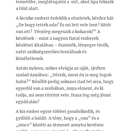
temetőbe, meglátogatni a sírt, ahol Apa fekszik
a föld alatt.
A kicsike embert érdeklik a részletek, kérdez hát:
„De hogy tették oda? És mi lett vele lent? Sötét
van ott? Tényleg megeszik a kukacok?” A
kérdések – mint a nagyon fiatal emberek
kérdései általában – őszinték, lényegre törők,
ezért szükségszerűen brutálisak és
kíméletlenek.
Aztán nyáron, mikor elvágja az ujját, ijedten
szalad Anyához: „Vérzik, most én is meg fogok
halni?” Később pedig sokszor riad fel arra, hogy
egyedül van a szobában, Anya elment, és ki
tudja, mi nem történt vele. Haza fog még jönni
egyáltalán?
A kis ember egyre többet gondolkodik, és
gyűlöli a halált. A tény, hogy a „van” és a
„nincs” között az átmenet annyira kevésen