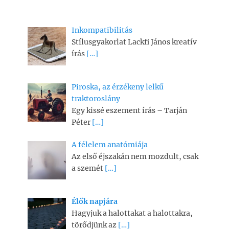
Inkompatibilitás
Stílusgyakorlat Lackfi János kreatív
írás
[…]
Piroska, az érzékeny lelkű
traktoroslány
Egy kissé eszement írás – Tarján
Péter
[…]
A félelem anatómiája
Az első éjszakán nem mozdult, csak
a szemét
[…]
Élők napjára
Hagyjuk a halottakat a halottakra,
törődjünk az
[…]