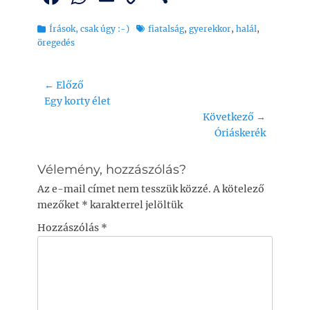
a
h
m
o
ss
Kategória
Tags
Írások, csak úgy :-)
fiatalság
,
gyerekkor
,
halál
,
c
at
ai
p
z
öregedés
e
s
l
y
a
b
A
Li
m
Bejegyzés
← Előző
o
p
n
e
Previous
Egy korty élet
navigáció
post:
Következő →
o
p
k
g
Next
Óriáskerék
k
post:
Vélemény, hozzászólás?
Az e-mail címet nem tesszük közzé.
A kötelező
mezőket
*
karakterrel jelöltük
Hozzászólás
*