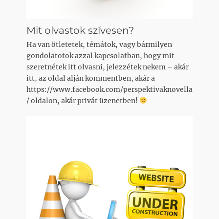
Mit olvastok szívesen?
Ha van ötletetek, témátok, vagy bármilyen
gondolatotok azzal kapcsolatban, hogy mit
szeretnétek itt olvasni, jelezzétek nekem – akár
itt, az oldal alján kommentben, akár a
https://www.facebook.com/perspektivaknovella
/ oldalon, akár privát üzenetben!