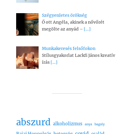
Szégyenletes örökség
Ő ott Angéla, akinek a nővőrét
megölte az anyád –
[…]
Munkakeresés felsőfokon
Stílusgyakorlat Lackfi János kreatív
írás
[…]
abszurd
alkoholizmus
anya
bagoly
covid
Bajai Honpolgár
betegség
család