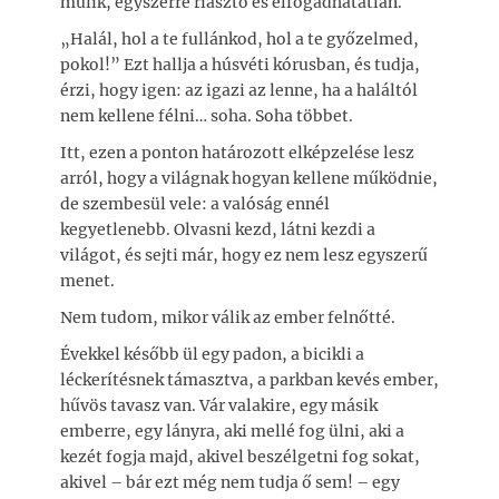
múlik, egyszerre riasztó és elfogadhatatlan.
„Halál, hol a te fullánkod, hol a te győzelmed,
pokol!” Ezt hallja a húsvéti kórusban, és tudja,
érzi, hogy igen: az igazi az lenne, ha a haláltól
nem kellene félni… soha. Soha többet.
Itt, ezen a ponton határozott elképzelése lesz
arról, hogy a világnak hogyan kellene működnie,
de szembesül vele: a valóság ennél
kegyetlenebb. Olvasni kezd, látni kezdi a
világot, és sejti már, hogy ez nem lesz egyszerű
menet.
Nem tudom, mikor válik az ember felnőtté.
Évekkel később ül egy padon, a bicikli a
léckerítésnek támasztva, a parkban kevés ember,
hűvös tavasz van. Vár valakire, egy másik
emberre, egy lányra, aki mellé fog ülni, aki a
kezét fogja majd, akivel beszélgetni fog sokat,
akivel – bár ezt még nem tudja ő sem! – egy