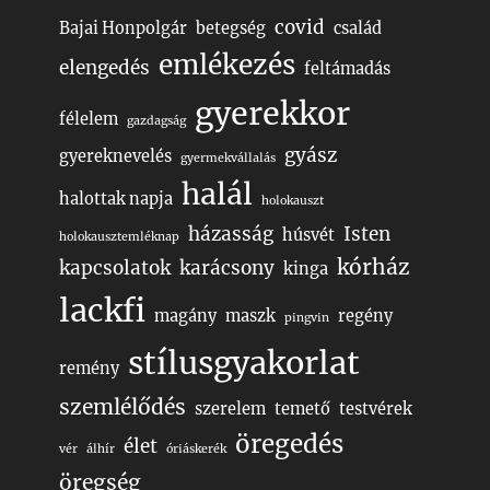
covid
Bajai Honpolgár
betegség
család
emlékezés
elengedés
feltámadás
gyerekkor
félelem
gazdagság
gyász
gyereknevelés
gyermekvállalás
halál
halottak napja
holokauszt
házasság
Isten
húsvét
holokausztemléknap
kórház
kapcsolatok
karácsony
kinga
lackfi
magány
maszk
regény
pingvin
stílusgyakorlat
remény
szemlélődés
szerelem
temető
testvérek
öregedés
élet
vér
álhír
óriáskerék
öregség