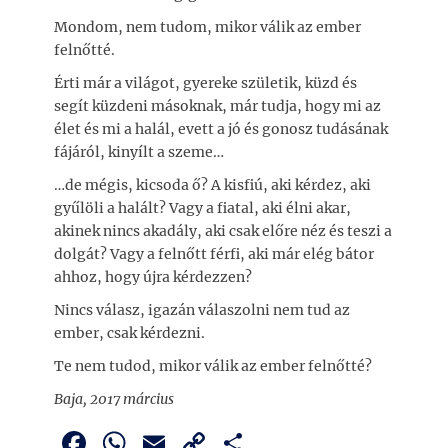
Mondom, nem tudom, mikor válik az ember
felnőtté.
Érti már a világot, gyereke születik, küzd és
segít küzdeni másoknak, már tudja, hogy mi az
élet és mi a halál, evett a jó és gonosz tudásának
fájáról, kinyílt a szeme…
…de mégis, kicsoda ő? A kisfiú, aki kérdez, aki
gyűlöli a halált? Vagy a fiatal, aki élni akar,
akinek nincs akadály, aki csak előre néz és teszi a
dolgát? Vagy a felnőtt férfi, aki már elég bátor
ahhoz, hogy újra kérdezzen?
Nincs válasz, igazán válaszolni nem tud az
ember, csak kérdezni.
Te nem tudod, mikor válik az ember felnőtté?
Baja, 2017 március
F
W
E
C
O