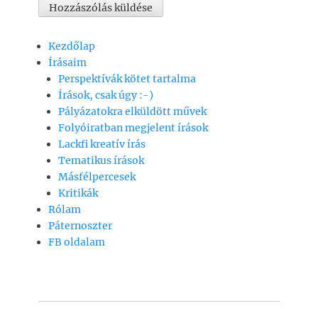
Kezdőlap
Írásaim
Perspektívák kötet tartalma
Írások, csak úgy :-)
Pályázatokra elküldött művek
Folyóiratban megjelent írások
Lackfi kreatív írás
Tematikus írások
Másfélpercesek
Kritikák
Rólam
Páternoszter
FB oldalam