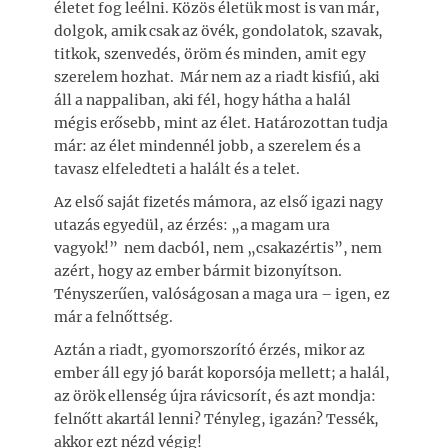
életet fog leélni. Közös életük most is van már,
dolgok, amik csak az övék, gondolatok, szavak,
titkok, szenvedés, öröm és minden, amit egy
szerelem hozhat. Már nem az a riadt kisfiú, aki
áll a nappaliban, aki fél, hogy hátha a halál
mégis erősebb, mint az élet. Határozottan tudja
már: az élet mindennél jobb, a szerelem és a
tavasz elfeledteti a halált és a telet.
Az első saját fizetés mámora, az első igazi nagy
utazás egyedül, az érzés: „a magam ura
vagyok!” nem dacból, nem „csakazértis”, nem
azért, hogy az ember bármit bizonyítson.
Tényszerűen, valóságosan a maga ura – igen, ez
már a felnőttség.
Aztán a riadt, gyomorszorító érzés, mikor az
ember áll egy jó barát koporsója mellett; a halál,
az örök ellenség újra rávicsorít, és azt mondja:
felnőtt akartál lenni? Tényleg, igazán? Tessék,
akkor ezt nézd végig!