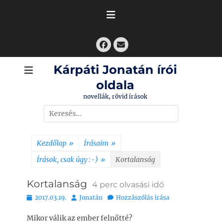
Skip
to
content
Facebook
Email
Kárpáti Jonatán írói
oldala
novellák, rövid írások
Search
for:
Kezdőlap
»
Írásaim
»
Írások, csak úgy :-)
»
Kortalanság
Kortalanság
4
perc olvasási idő
Bejegyezve
Szerző
2017.03.19.
Jonatán
Hozzászólás írása
Mikor válik az ember felnőtté?