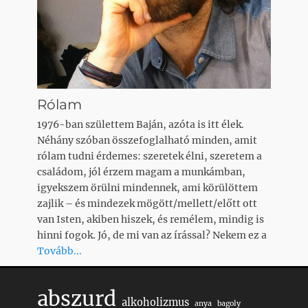
Rólam
1976-ban születtem Baján, azóta is itt élek.
Néhány szóban összefoglalható minden, amit
rólam tudni érdemes: szeretek élni, szeretem a
családom, jól érzem magam a munkámban,
igyekszem örülni mindennek, ami körülöttem
zajlik – és mindezek mögött/mellett/előtt ott
van Isten, akiben hiszek, és remélem, mindig is
hinni fogok. Jó, de mi van az írással? Nekem ez a
Tovább...
abszurd
alkoholizmus
anya
bagoly