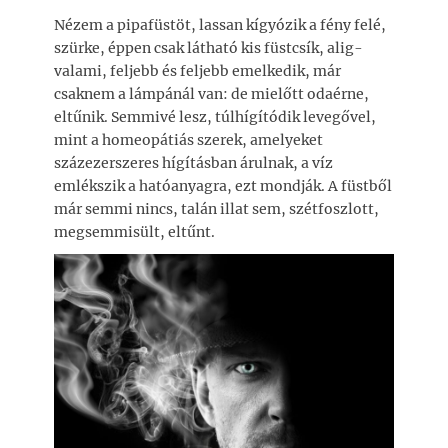
Nézem a pipafüstöt, lassan kígyózik a fény felé,
szürke, éppen csak látható kis füstcsík, alig-
valami, feljebb és feljebb emelkedik, már
csaknem a lámpánál van: de mielőtt odaérne,
eltűnik. Semmivé lesz, túlhígítódik levegővel,
mint a homeopátiás szerek, amelyeket
százezerszeres hígításban árulnak, a víz
emlékszik a hatóanyagra, ezt mondják. A füstből
már semmi nincs, talán illat sem, szétfoszlott,
megsemmisült, eltűnt.