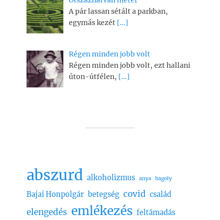
A pár lassan sétált a parkban,
egymás kezét
[…]
Régen minden jobb volt
Régen minden jobb volt, ezt hallani
úton-útfélen,
[…]
abszurd
alkoholizmus
anya
bagoly
covid
Bajai Honpolgár
betegség
család
emlékezés
elengedés
feltámadás