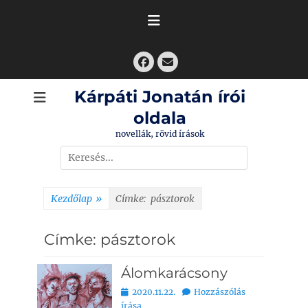
Skip
to
content
Facebook
Email
Kárpáti Jonatán írói
oldala
novellák, rövid írások
Search
for:
Kezdőlap
»
Címke:
pásztorok
Címke:
pásztorok
Álomkarácsony
Bejegyezve
2020.11.22.
Hozzászólás
írása