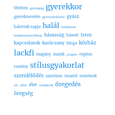
gyerekkor
félelem
gazdagság
gyász
gyereknevelés
gyermekvállalás
halál
halottak napja
holokauszt
házasság
Isten
húsvét
holokausztemléknap
kórház
kapcsolatok
karácsony
kinga
lackfi
magány
maszk
regény
pingvin
stílusgyakorlat
remény
szemlélődés
szerelem
temető
testvérek
öregedés
élet
vér
álhír
óriáskerék
öregség