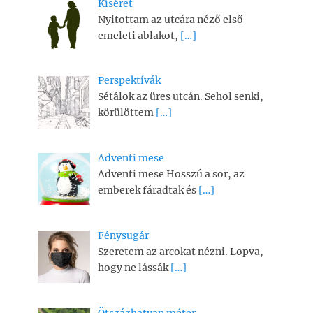
Kíséret
Nyitottam az utcára néző első
emeleti ablakot,
[…]
Perspektívák
Sétálok az üres utcán. Sehol senki,
körülöttem
[…]
Adventi mese
Adventi mese Hosszú a sor, az
emberek fáradtak és
[…]
Fénysugár
Szeretem az arcokat nézni. Lopva,
hogy ne lássák
[…]
Ötszázhatvan méter