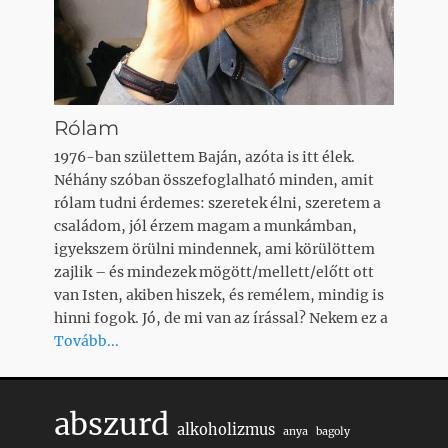
Rólam
1976-ban születtem Baján, azóta is itt élek.
Néhány szóban összefoglalható minden, amit
rólam tudni érdemes: szeretek élni, szeretem a
családom, jól érzem magam a munkámban,
igyekszem örülni mindennek, ami körülöttem
zajlik – és mindezek mögött/mellett/előtt ott
van Isten, akiben hiszek, és remélem, mindig is
hinni fogok. Jó, de mi van az írással? Nekem ez a
Tovább...
abszurd
alkoholizmus
anya
bagoly