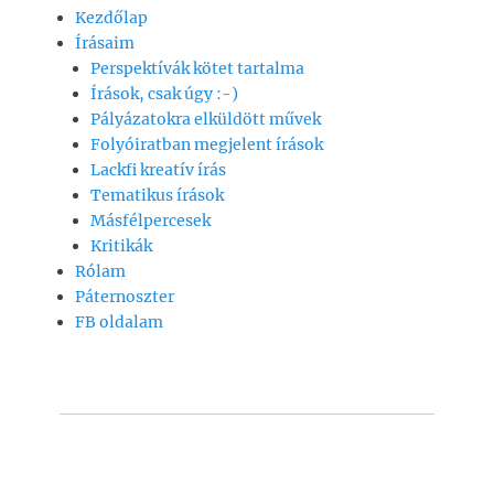
Kezdőlap
e
s
l
y
a
Írásaim
b
A
Li
m
Perspektívák kötet tartalma
o
p
n
e
Írások, csak úgy :-)
Pályázatokra elküldött művek
o
p
k
g
Folyóiratban megjelent írások
k
Lackfi kreatív írás
Tematikus írások
Másfélpercesek
Kritikák
Rólam
Páternoszter
FB oldalam