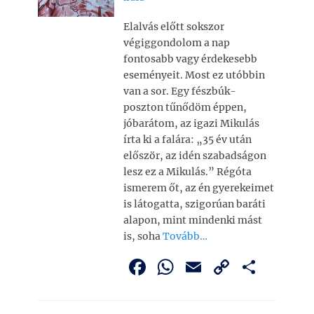
Elalvás előtt sokszor
végiggondolom a nap
fontosabb vagy érdekesebb
eseményeit. Most ez utóbbin
van a sor. Egy fészbúk-
poszton tűnődöm éppen,
jóbarátom, az igazi Mikulás
írta ki a falára: „35 év után
először, az idén szabadságon
lesz ez a Mikulás.” Régóta
ismerem őt, az én gyerekeimet
is látogatta, szigorúan baráti
alapon, mint mindenki mást
is, soha
Tovább…
F
W
E
C
O
a
h
m
o
ss
c
at
ai
p
z