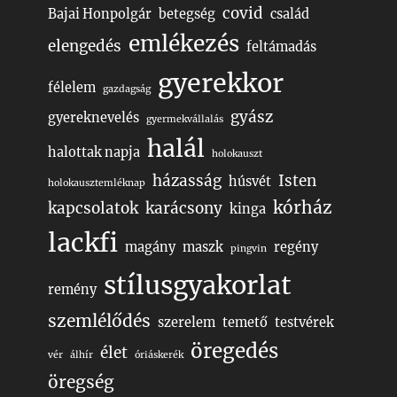
covid
Bajai Honpolgár
betegség
család
emlékezés
elengedés
feltámadás
gyerekkor
félelem
gazdagság
gyász
gyereknevelés
gyermekvállalás
halál
halottak napja
holokauszt
házasság
Isten
húsvét
holokausztemléknap
kórház
kapcsolatok
karácsony
kinga
lackfi
magány
maszk
regény
pingvin
stílusgyakorlat
remény
szemlélődés
szerelem
temető
testvérek
öregedés
élet
vér
álhír
óriáskerék
öregség