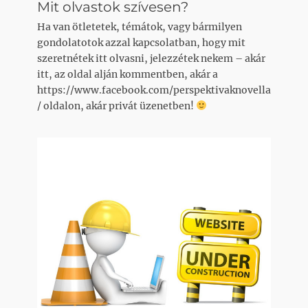
Mit olvastok szívesen?
Ha van ötletetek, témátok, vagy bármilyen
gondolatotok azzal kapcsolatban, hogy mit
szeretnétek itt olvasni, jelezzétek nekem – akár
itt, az oldal alján kommentben, akár a
https://www.facebook.com/perspektivaknovella
/ oldalon, akár privát üzenetben!