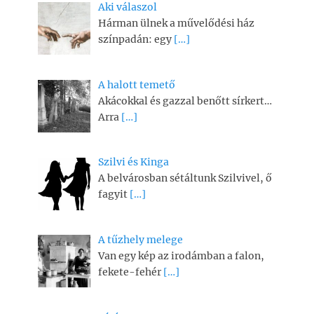
Aki válaszol
Hárman ülnek a művelődési ház
színpadán: egy
[…]
A halott temető
Akácokkal és gazzal benőtt sírkert…
Arra
[…]
Szilvi és Kinga
A belvárosban sétáltunk Szilvivel, ő
fagyit
[…]
A tűzhely melege
Van egy kép az irodámban a falon,
fekete-fehér
[…]