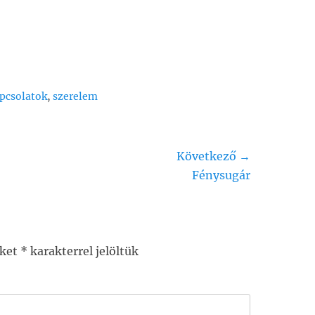
pcsolatok
,
szerelem
Következő →
t
Fénysugár
:
őket
*
karakterrel jelöltük