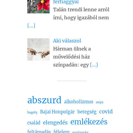
férfiaggyal
Talán trendi lenne arról
írni, hogy igazából nem
[…]
Aki válaszol
Hárman ülnek a
művelődési ház
színpadán: egy
[…]
abszurd
alkoholizmus
anya
covid
Bajai Honpolgár
betegség
bagoly
emlékezés
elengedés
család
feltámadás
félelem
gazdagság