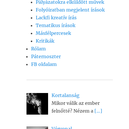
Pályázatokra elküldött művek
Folyóiratban megjelent írások
Lackfi kreatív írás
Tematikus írások
Másfélpercesek
Kritikák
Rólam
Páternoszter
FB oldalam
Kortalanság
Mikor válik az ember
felnőtté? Nézem a
[…]
Vérvonal