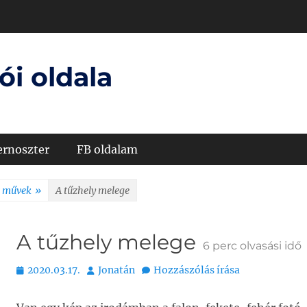
ói oldala
ernoszter
FB oldalam
t művek
»
A tűzhely melege
A tűzhely melege
6
perc olvasási idő
Bejegyezve
Szerző
2020.03.17.
Jonatán
Hozzászólás írása