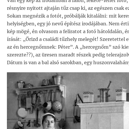
Van egy kép az irodámban a falon, fekete-fehér fotó, 
résnyire nyitott ajtaján tűz csap ki, az egészen csak e
Sokan megnézik a fotót, próbálják kitalálni: mit kere
helyiségben, egy jó nevű építész irodájában. Nem érti
kép mögé, én olvasom a feliratot a fotó hátoldalán,
írását: „Őrizd a családi tűzhely melegét! Szeretettel 
az én hercegnőmnek: Péter”. A „hercegnőm” szó kie
szerezte??), az üresen maradt részek pedig telerajzol
Dátum is van a bal alsó sarokban, egy huszonvalahány 