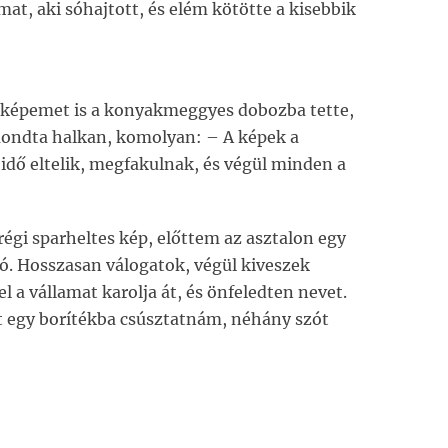
, aki sóhajtott, és elém kötötte a kisebbik
 képemet is a konyakmeggyes dobozba tette,
mondta halkan, komolyan: – A képek a
idő eltelik, megfakulnak, és végül minden a
 régi sparheltes kép, előttem az asztalon egy
ó. Hosszasan válogatok, végül kiveszek
l a vállamat karolja át, és önfeledten nevet.
pet egy borítékba csúsztatnám, néhány szót