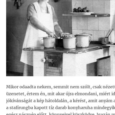
Mikor odaadta nekem, semmit nem szólt, csak nézett
üzenetet, értem én, mit akar újra elmondani, miért id
jókívánságát a kép hátoldalán, a kérést, amit anyám
a stafírungba kapott tíz darab konyharuha mindegyikéb
egész násznép előtt, könnyeivel küszködve. Igazán m