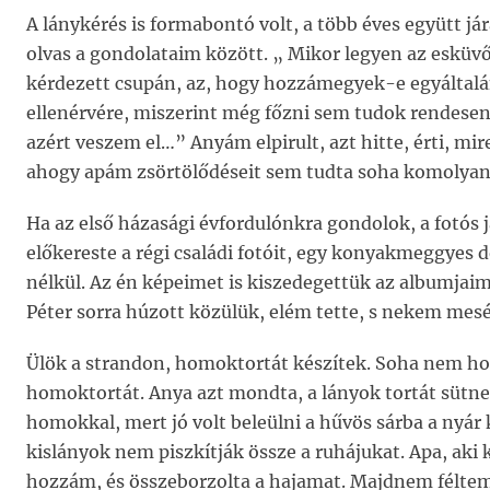
A lánykérés is formabontó volt, a több éves együtt 
olvas a gondolataim között. „ Mikor legyen az esküv
kérdezett csupán, az, hogy hozzámegyek-e egyáltalá
ellenérvére, miszerint még főzni sem tudok rendesen,
azért veszem el…” Anyám elpirult, azt hitte, érti, mi
ahogy apám zsörtölődéseit sem tudta soha komolyan
Ha az első házasági évfordulónkra gondolok, a fotós 
előkereste a régi családi fotóit, egy konyakmeggyes 
nélkül. Az én képeimet is kiszedegettük az albumjaim
Péter sorra húzott közülük, elém tette, s nekem mesél
Ülök a strandon, homoktortát készítek. Soha nem h
homoktortát. Anya azt mondta, a lányok tortát sütn
homokkal, mert jó volt beleülni a hűvös sárba a nyár k
kislányok nem piszkítják össze a ruhájukat. Apa, aki k
hozzám, és összeborzolta a hajamat. Majdnem féltem 