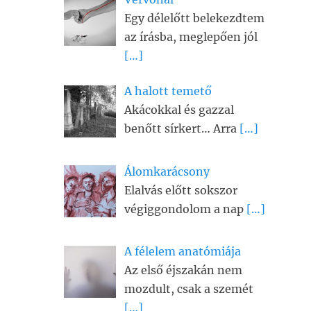
Egy délelőtt belekezdtem
az írásba, meglepően jól
[…]
A halott temető
Akácokkal és gazzal
benőtt sírkert… Arra
[…]
Álomkarácsony
Elalvás előtt sokszor
végiggondolom a nap
[…]
A félelem anatómiája
Az első éjszakán nem
mozdult, csak a szemét
[…]