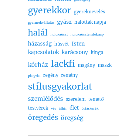
gyerekkor
gyereknevelés
gyász
halottak napja
gyermekvállalás
halál
holokauszt
holokausztemléknap
házasság
Isten
húsvét
kapcsolatok
karácsony
kinga
lackfi
kórház
magány
maszk
regény
remény
pingvin
stílusgyakorlat
szemlélődés
szerelem
temető
élet
testvérek
vér
álhír
óriáskerék
öregedés
öregség