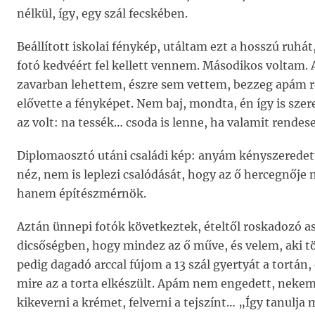
nélkül, így, egy szál fecskében.
Beállított iskolai fénykép, utáltam ezt a hosszú ruhá
fotó kedvéért fel kellett vennem. Másodikos voltam.
zavarban lehettem, észre sem vettem, bezzeg apám r
elővette a fényképet. Nem baj, mondta, én így is sze
az volt: na tessék… csoda is lenne, ha valamit rendes
Diplomaosztó utáni családi kép: anyám kényszered
néz, nem is leplezi csalódását, hogy az ő hercegnője
hanem építészmérnök.
Aztán ünnepi fotók következtek, ételtől roskadozó a
dicsőségben, hogy mindez az ő műve, és velem, aki 
pedig dagadó arccal fújom a 13 szál gyertyát a tortá
mire az a torta elkészült. Apám nem engedett, nekem,
kikeverni a krémet, felverni a tejszínt… „Így tanulja