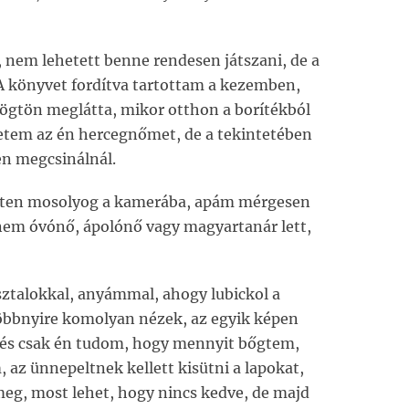
t, nem lehetett benne rendesen játszani, de a
 A könyvet fordítva tartottam a kezemben,
ögtön meglátta, mikor otthon a borítékból
retem az én hercegnőmet, de a tekintetében
en megcsinálnál.
etten mosolyog a kamerába, apám mérgesen
 nem óvónő, ápolónő vagy magyartanár lett,
sztalokkal, anyámmal, ahogy lubickol a
többnyire komolyan nézek, az egyik képen
n, és csak én tudom, hogy mennyit bőgtem,
 az ünnepeltnek kellett kisütni a lapokat,
 meg, most lehet, hogy nincs kedve, de majd