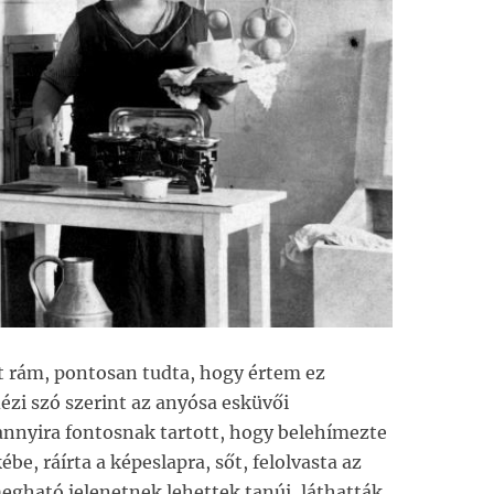
 rám, pontosan tudta, hogy értem ez
ézi szó szerint az anyósa esküvői
 annyira fontosnak tartott, hogy belehímezte
e, ráírta a képeslapra, sőt, felolvasta az
egható jelenetnek lehettek tanúi, láthatták