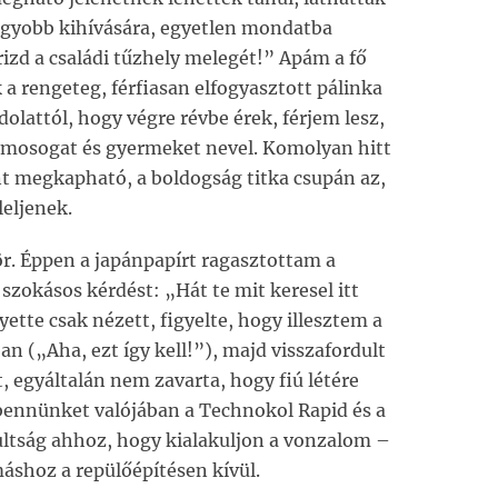
gnagyobb kihívására, egyetlen mondatba
zd a családi tűzhely melegét!” Apám a fő
a rengeteg, férfiasan elfogyasztott pálinka
olattól, hogy végre révbe érek, férjem lesz,
z, mosogat és gyermeket nevel. Komolyan hitt
nt megkapható, a boldogság titka csupán az,
eljenek.
r. Éppen a japánpapírt ragasztottam a
szokásos kérdést: „Hát te mit keresel itt
tte csak nézett, figyelte, hogy illesztem a
 („Aha, ezt így kell!”), majd visszafordult
 egyáltalán nem zavarta, hogy fiú létére
bennünket valójában a Technokol Rapid és a
dultság ahhoz, hogy kialakuljon a vonzalom –
áshoz a repülőépítésen kívül.