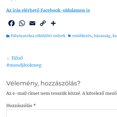
Az írás elérhető Facebook-oldalamon is
F
W
E
C
O
a
h
m
o
ss
Kategória
Tags
Pályázatokra elküldött művek
emlékezés
,
házasság
,
ka
c
at
ai
p
z
e
s
l
y
a
b
A
Li
m
Bejegyzés
← Előző
o
p
n
e
Previous
Nex
#mondjátokmeg
navigáció
o
p
k
g
post:
post
k
Vélemény, hozzászólás?
Az e-mail címet nem tesszük közzé.
A kötelező mez
Hozzászólás
*