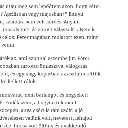
járás után meg sem lepődtem azon, hogy Péter
ő? Áprilisban vagy májusban?” Ennyit
n, számára sem volt kérdés. Anyám
 mosolygott, és ennyit válaszolt: „Nem is
re céloz, Péter magában mulatott ezen, mint
 venni.
játék az, ami azonnal eszembe jut. Péter
dobozban tartotta ömlesztve, válogatás
ból, és egy nagy kupacban az asztalra tettük.
ni kellett róluk.
omokvárat, nem barlangot és hegyeket:
ek. Emlékszem, a bugyim telement
özepén, anya ezért is rám szólt: a jó
ivételesen velünk volt, nevetett, lehajolt
tőle, furcsa volt öltöny és nyakkendő