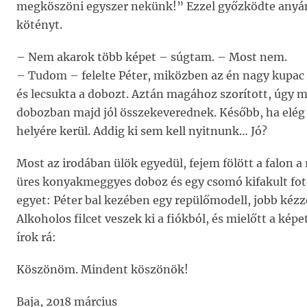
megköszöni egyszer nekünk!” Ezzel győzködte anyámat
kötényt.
– Nem akarok több képet – súgtam. – Most nem.
– Tudom – felelte Péter, miközben az én nagy kupac
és lecsukta a dobozt. Aztán magához szorított, úgy 
dobozban majd jól összekeverednek. Később, ha elég 
helyére kerül. Addig ki sem kell nyitnunk… Jó?
Most az irodában ülök egyedül, fejem fölött a falon a
üres konyakmeggyes doboz és egy csomó kifakult fot
egyet: Péter bal kezében egy repülőmodell, jobb kézze
Alkoholos filcet veszek ki a fiókból, és mielőtt a ké
írok rá:
Köszönöm. Mindent köszönök!
Baja, 2018 március