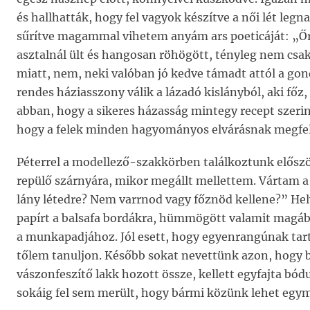
és hallhatták, hogy fel vagyok készítve a női lét le
sűrítve magammal vihetem anyám ars poeticáját: „Őri
asztalnál ült és hangosan röhögött, tényleg nem csak 
miatt, nem, neki valóban jó kedve támadt attól a gond
rendes háziasszony válik a lázadó kislányból, aki fő
abban, hogy a sikeres házasság mintegy recept szeri
hogy a felek minden hagyományos elvárásnak megfel
Péterrel a modellező-szakkörben találkoztunk előszö
repülő szárnyára, mikor megállt mellettem. Vártam a 
lány létedre? Nem varrnod vagy főznöd kellene?” Helye
papírt a balsafa bordákra, hümmögött valamit magában
a munkapadjához. Jól esett, hogy egyenrangúnak tart,
tőlem tanuljon. Később sokat nevettünk azon, hogy 
vászonfeszítő lakk hozott össze, kellett egyfajta bó
sokáig fel sem merült, hogy bármi közünk lehet egym