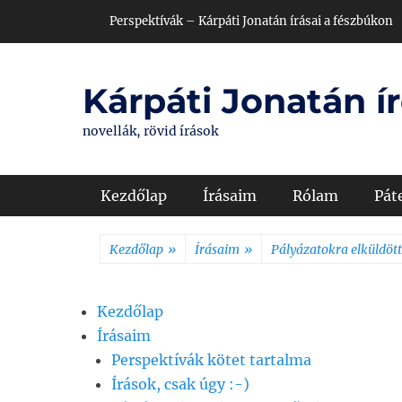
Skip
Header Top Menu
Perspektívák – Kárpáti Jonatán írásai a fészbúkon
to
content
Kárpáti Jonatán ír
novellák, rövid írások
Primary Menu
Kezdőlap
Írásaim
Rólam
Pát
Kezdőlap
»
Írásaim
»
Pályázatokra elküldöt
Kezdőlap
Írásaim
Perspektívák kötet tartalma
Írások, csak úgy :-)