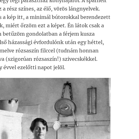
egy régi parasztház konyhájáról. A sparhelt
z a rész színes, az élő, vörös lángnyelvek.
s a kép itt, a minimál bútorokkal berendezett
k, miért őrzöm ezt a képet. Én látok csak a
 én betűzöm gondolatban a férjem kusza
első házassági évfordulónk után egy héttel,
melve rózsaszín filccel (tudnám honnan
va (szigorúan rózsaszín!) szivecskékkel.
évvel ezelőtti napot jelöl.