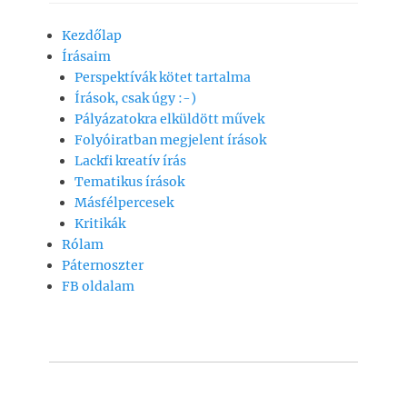
c
at
ai
p
z
Kezdőlap
e
s
l
y
a
Írásaim
b
A
Li
m
Perspektívák kötet tartalma
o
p
n
e
Írások, csak úgy :-)
Pályázatokra elküldött művek
o
p
k
g
Folyóiratban megjelent írások
k
Lackfi kreatív írás
Tematikus írások
Másfélpercesek
Kritikák
Rólam
Páternoszter
FB oldalam