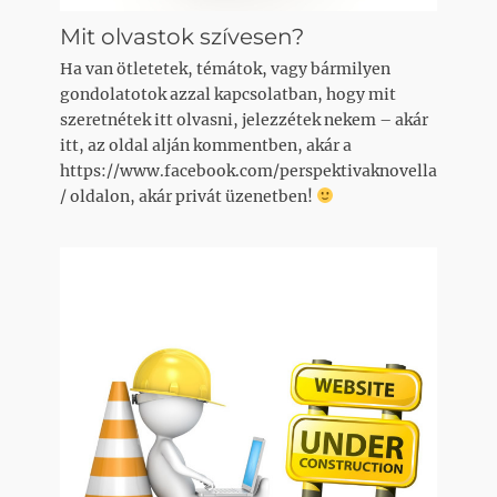
Mit olvastok szívesen?
Ha van ötletetek, témátok, vagy bármilyen
gondolatotok azzal kapcsolatban, hogy mit
szeretnétek itt olvasni, jelezzétek nekem – akár
itt, az oldal alján kommentben, akár a
https://www.facebook.com/perspektivaknovella
/ oldalon, akár privát üzenetben!