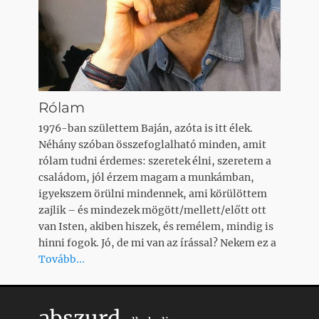
Rólam
1976-ban születtem Baján, azóta is itt élek.
Néhány szóban összefoglalható minden, amit
rólam tudni érdemes: szeretek élni, szeretem a
családom, jól érzem magam a munkámban,
igyekszem örülni mindennek, ami körülöttem
zajlik – és mindezek mögött/mellett/előtt ott
van Isten, akiben hiszek, és remélem, mindig is
hinni fogok. Jó, de mi van az írással? Nekem ez a
Tovább...
abszurd