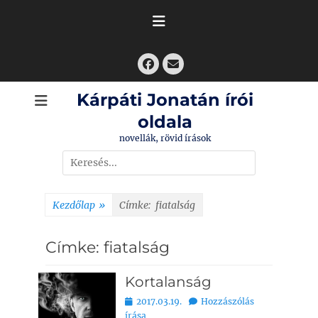
Skip
to
content
Facebook
Email
Kárpáti Jonatán írói
oldala
novellák, rövid írások
Search
for:
Kezdőlap
»
Címke:
fiatalság
Címke:
fiatalság
Kortalanság
Bejegyezve
2017.03.19.
Hozzászólás
írása