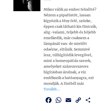
Mikor válik az ember felnőtté?
Nézem a pipafüstöt, lassan
kígyózik a fény felé, szürke,
éppen csak látható kis füstcsík,
alig-valami, feljebb és feljebb
emelkedik, már csaknem a
lámpánál van: de mielőtt
odaérne, eltűnik. Semmivé
lesz, túlhígítódik levegővel,
mint a homeopátiás szerek,
amelyeket százezerszeres
hígításban árulnak, a víz
emlékszik a hatóanyagra, ezt
mondják. A füstből már
Tovább…
F
W
E
C
O
a
h
m
o
ss