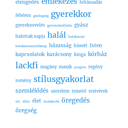
emlékezés
elengedés
feltámadás
gyerekkor
félelem
gazdagság
gyász
gyereknevelés
gyermekvállalás
halál
halottak napja
holokauszt
házasság
Isten
húsvét
holokausztemléknap
kórház
kapcsolatok
karácsony
kinga
lackfi
magány
maszk
regény
pingvin
stílusgyakorlat
remény
szemlélődés
szerelem
temető
testvérek
öregedés
élet
vér
álhír
óriáskerék
öregség