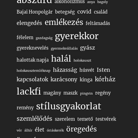
alkoholizmus
anya
bagoly
covid
Bajai Honpolgár
betegség
család
emlékezés
elengedés
feltámadás
gyerekkor
félelem
gazdagság
gyász
gyereknevelés
gyermekvállalás
halál
halottak napja
holokauszt
házasság
Isten
húsvét
holokausztemléknap
kórház
kapcsolatok
karácsony
kinga
lackfi
magány
maszk
regény
pingvin
stílusgyakorlat
remény
szemlélődés
szerelem
temető
testvérek
öregedés
élet
vér
álhír
óriáskerék