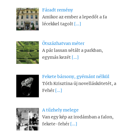
Fáradt remény
Amikor az ember a lepedőt a fa
lécekkel tagolt
[…]
Ötszázhatvan méter
A pár lassan sétált a parkban,
egymás kezét
[…]
Fekete bársony, gyémánt nélkül
Tóth Krisztina új novelláskötetét, a
Fehér
[…]
A tűzhely melege
Van egy kép az irodámban a falon,
fekete-fehér
[…]