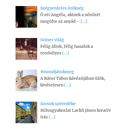
Szégyenletes örökség
Ő ott Angéla, akinek a nővőrét
megölte az anyád –
[…]
Színes világ
Félig állok, félig hasalok a
terebélyes
[…]
#mondjátokmeg
A Bátor Tábor kávézójában ülök,
kivételesen
[…]
Sorsok szövedéke
Stílusgyakorlat Lackfi János kreatív
írás
[…]