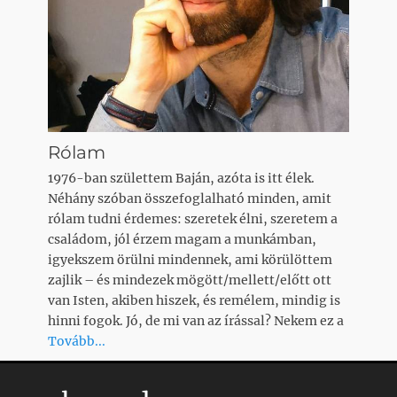
Rólam
1976-ban születtem Baján, azóta is itt élek.
Néhány szóban összefoglalható minden, amit
rólam tudni érdemes: szeretek élni, szeretem a
családom, jól érzem magam a munkámban,
igyekszem örülni mindennek, ami körülöttem
zajlik – és mindezek mögött/mellett/előtt ott
van Isten, akiben hiszek, és remélem, mindig is
hinni fogok. Jó, de mi van az írással? Nekem ez a
Tovább...