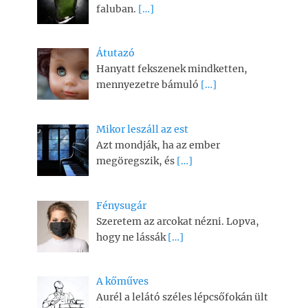
faluban.
[…]
Átutazó
Hanyatt fekszenek mindketten,
mennyezetre bámuló
[…]
Mikor leszáll az est
Azt mondják, ha az ember
megöregszik, és
[…]
Fénysugár
Szeretem az arcokat nézni. Lopva,
hogy ne lássák
[…]
A kőműves
Aurél a lelátó széles lépcsőfokán ült