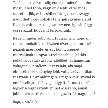
Talán nem lesz mindig ennyi mindenünk, mint
most, lehet több, vagy kevesebb, ettől még
szerethetjük, és becsülhetjük egymást. Avagy
gyűlölhetjük és pokollá tehetjük egymás életét,
ilyen is volt, lesz, meg van. Ez nem igazán függ
össze azzal, hogy mit birtokolunk.
Régen minden jobb volt, fogják majd mondani
fiaink, unokáink, miközben réveteg tekintettel
néznek maguk elé, és egy könnycseppet
morzsolnak el lopva. Érzelmesebbjei gátlás
nélkül előveszik zsebkendőjüket, és hangosan
zokognak.Remélem, lesz valaki, aki majd
elmeséli nekik: tényleg jobb volt, kivéve, mikor
rosszabb. De az már régen is régen volt, szóval ki
emlékszik arra?Lényeg, hogy itt és most nekünk
legyen a legrosszabb, minél rosszabb, annál
jobb, mert attól érezzük mi igazán jól magunkat!
Baja, 2021/03/15