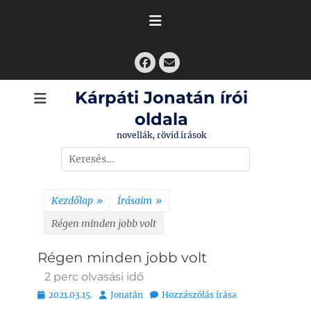
Skip
to
content
Facebook
Email
Kárpáti Jonatán írói
oldala
novellák, rövid írások
Search
for:
Kezdőlap
»
Írásaim
»
Régen minden jobb volt
Régen minden jobb volt
2
perc olvasási idő
Bejegyezve
Szerző
2021.03.15.
Jonatán
Hozzászólás írása