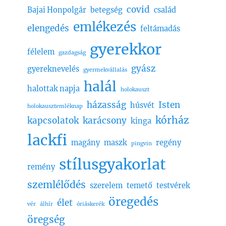
covid
Bajai Honpolgár
betegség
család
emlékezés
elengedés
feltámadás
gyerekkor
félelem
gazdagság
gyász
gyereknevelés
gyermekvállalás
halál
halottak napja
holokauszt
házasság
Isten
húsvét
holokausztemléknap
kórház
kapcsolatok
karácsony
kinga
lackfi
magány
maszk
regény
pingvin
stílusgyakorlat
remény
szemlélődés
szerelem
temető
testvérek
öregedés
élet
vér
álhír
óriáskerék
öregség