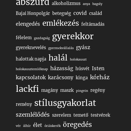
abszurd
alkoholizmus
anya
bagoly
covid
Bajai Honpolgár
betegség
család
emlékezés
elengedés
feltámadás
gyerekkor
félelem
gazdagság
gyász
gyereknevelés
gyermekvállalás
halál
halottak napja
holokauszt
házasság
Isten
húsvét
holokausztemléknap
kórház
kapcsolatok
karácsony
kinga
lackfi
magány
maszk
regény
pingvin
stílusgyakorlat
remény
szemlélődés
szerelem
temető
testvérek
öregedés
élet
vér
álhír
óriáskerék