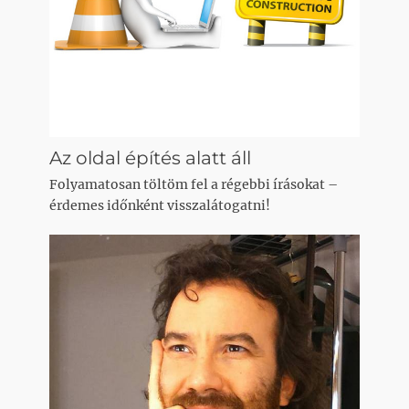
Az oldal építés alatt áll
Folyamatosan töltöm fel a régebbi írásokat –
érdemes időnként visszalátogatni!