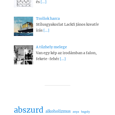
és
[…]
Trollok harca
Stílusgyakorlat Lackfi János kreatív
írás
[…]
A tűzhely melege
Van egy kép az irodámban a falon,
fekete-fehér
[…]
abszurd
alkoholizmus
anya
bagoly