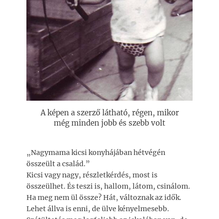
A képen a szerző látható, régen, mikor
még minden jobb és szebb volt
„Nagymama kicsi konyhájában hétvégén
összeült a család.”
Kicsi vagy nagy, részletkérdés, most is
összeülhet. És teszi is, hallom, látom, csinálom.
Ha meg nem ül össze? Hát, változnak az idők.
Lehet állva is enni, de ülve kényelmesebb.