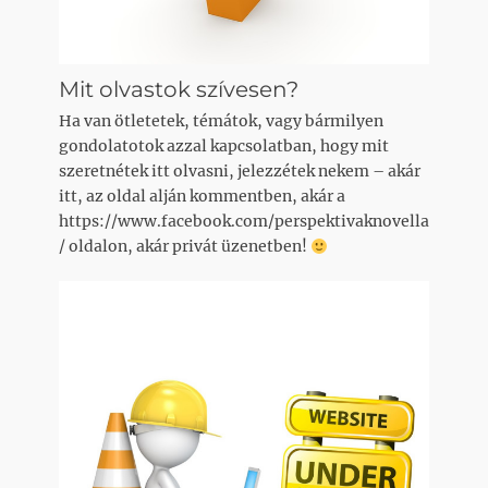
Mit olvastok szívesen?
Ha van ötletetek, témátok, vagy bármilyen
gondolatotok azzal kapcsolatban, hogy mit
szeretnétek itt olvasni, jelezzétek nekem – akár
itt, az oldal alján kommentben, akár a
https://www.facebook.com/perspektivaknovella
/ oldalon, akár privát üzenetben!