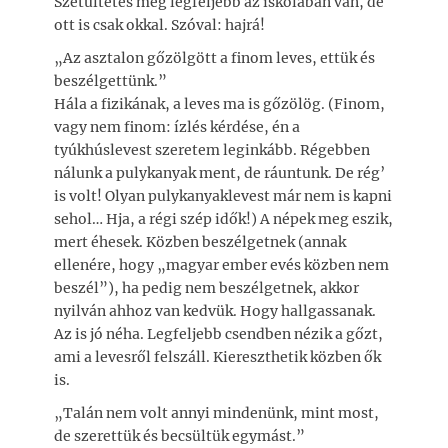
Szétültetés meg legfeljebb az iskolában van, de
ott is csak okkal. Szóval: hajrá!
„Az asztalon gőzölgött a finom leves, ettük és
beszélgettünk.”
Hála a fizikának, a leves ma is gőzölög. (Finom,
vagy nem finom: ízlés kérdése, én a
tyúkhúslevest szeretem leginkább. Régebben
nálunk a pulykanyak ment, de ráuntunk. De rég’
is volt! Olyan pulykanyaklevest már nem is kapni
sehol… Hja, a régi szép idők!) A népek meg eszik,
mert éhesek. Közben beszélgetnek (annak
ellenére, hogy „magyar ember evés közben nem
beszél”), ha pedig nem beszélgetnek, akkor
nyilván ahhoz van kedvük. Hogy hallgassanak.
Az is jó néha. Legfeljebb csendben nézik a gőzt,
ami a levesről felszáll. Kiereszthetik közben ők
is.
„Talán nem volt annyi mindenünk, mint most,
de szerettük és becsültük egymást.”