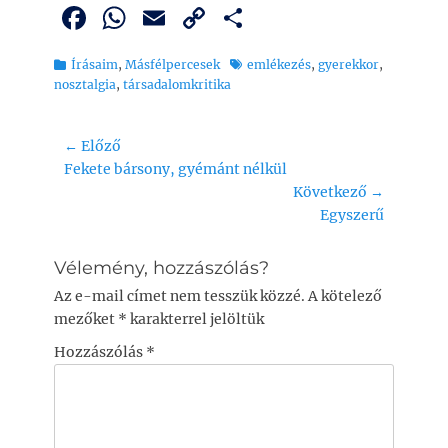
F
W
E
C
O
a
h
m
o
ss
Kategória
Tags
Írásaim
,
Másfélpercesek
emlékezés
,
gyerekkor
,
c
at
ai
p
z
nosztalgia
,
társadalomkritika
e
s
l
y
a
b
A
Li
m
Bejegyzés
← Előző
o
p
n
e
Previous
Fekete bársony, gyémánt nélkül
navigáció
post:
Következő →
o
p
k
g
Next
Egyszerű
k
post:
Vélemény, hozzászólás?
Az e-mail címet nem tesszük közzé.
A kötelező
mezőket
*
karakterrel jelöltük
Hozzászólás
*