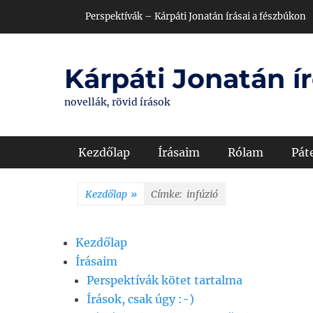
Skip
Header Top Menu
Perspektívák – Kárpáti Jonatán írásai a fészbúkon
to
content
Kárpáti Jonatán ír
novellák, rövid írások
Primary Menu
Kezdőlap
Írásaim
Rólam
Pát
Kezdőlap
»
Címke:
infúzió
Kezdőlap
Írásaim
Perspektívák kötet tartalma
Írások, csak úgy :-)