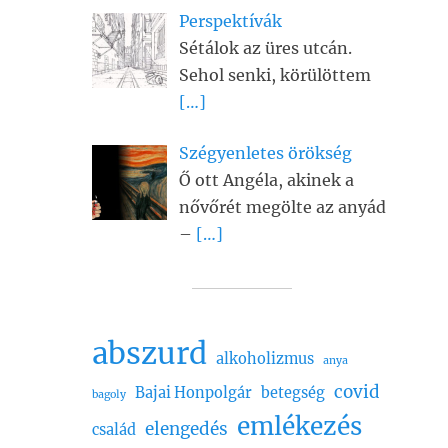
Perspektívák
Sétálok az üres utcán.
Sehol senki, körülöttem
[…]
Szégyenletes örökség
Ő ott Angéla, akinek a
nővőrét megölte az anyád
–
[…]
abszurd
alkoholizmus
anya
covid
Bajai Honpolgár
betegség
bagoly
emlékezés
elengedés
család