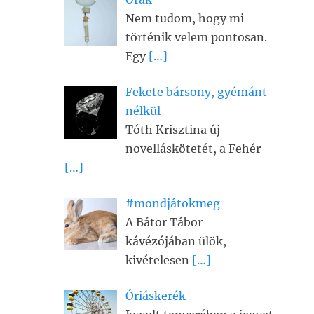
Nem tudom, hogy mi
történik velem pontosan.
Egy
[…]
Fekete bársony, gyémánt
nélkül
Tóth Krisztina új
novelláskötetét, a Fehér
[…]
#mondjátokmeg
A Bátor Tábor
kávézójában ülök,
kivételesen
[…]
Óriáskerék