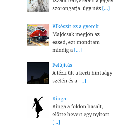
Izzadt tenyerében a jegyet
szorongatja, úgy néz
[…]
Kikészít ez a gyerek
Majdcsak megjön az
eszed, ezt mondtam
mindig a
[…]
Felújítás
A férfi ült a kerti hintaágy
szélén és a
[…]
Kinga
Kinga a földön hasalt,
előtte hevert egy nyitott
[…]