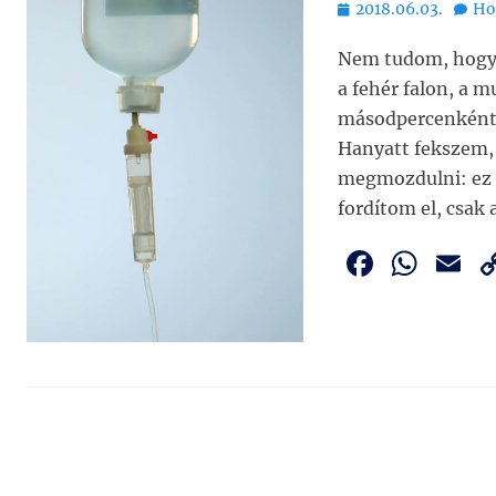
Bejegyezve
2018.06.03.
Ho
Nem tudom, hogy 
a fehér falon, a 
másodpercenként e
Hanyatt fekszem,
megmozdulni: ez a
fordítom el, csa
F
W
E
a
h
c
at
a
e
s
l
b
A
o
p
o
p