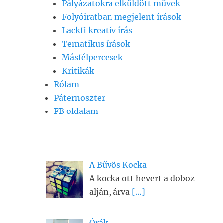
Pályázatokra elküldött művek
Folyóiratban megjelent írások
Lackfi kreatív írás
Tematikus írások
Másfélpercesek
Kritikák
Rólam
Páternoszter
FB oldalam
A Bűvös Kocka
A kocka ott hevert a doboz
alján, árva
[…]
Órák