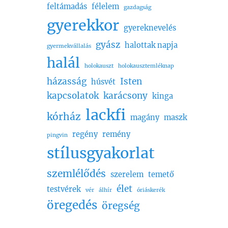
feltámadás
félelem
gazdagság
gyerekkor
gyereknevelés
gyász
halottak napja
gyermekvállalás
halál
holokauszt
holokausztemléknap
házasság
Isten
húsvét
kapcsolatok
karácsony
kinga
lackfi
kórház
magány
maszk
regény
remény
pingvin
stílusgyakorlat
szemlélődés
szerelem
temető
élet
testvérek
vér
álhír
óriáskerék
öregedés
öregség