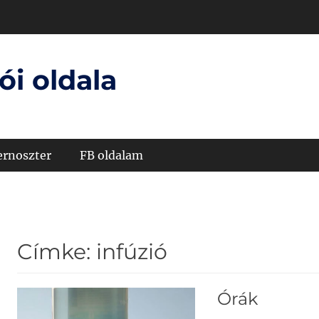
ói oldala
ernoszter
FB oldalam
Címke:
infúzió
Órák