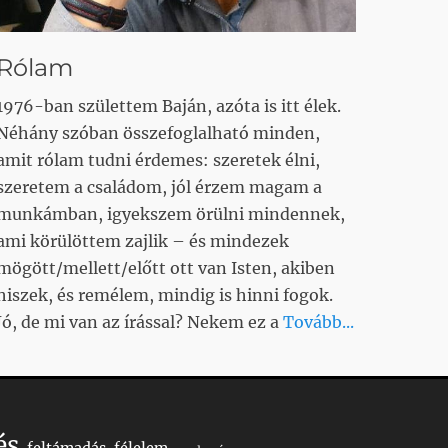
Rólam
1976-ban születtem Baján, azóta is itt élek.
Néhány szóban összefoglalható minden,
amit rólam tudni érdemes: szeretek élni,
szeretem a családom, jól érzem magam a
munkámban, igyekszem örülni mindennek,
ami körülöttem zajlik – és mindezek
mögött/mellett/előtt ott van Isten, akiben
hiszek, és remélem, mindig is hinni fogok.
Jó, de mi van az írással? Nekem ez a
Tovább...
és