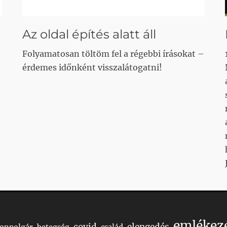
Az oldal építés alatt áll
Folyamatosan töltöm fel a régebbi írásokat –
érdemes időnként visszalátogatni!
emlékez