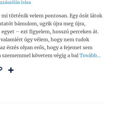
zzászólás írása
mi történik velem pontosan. Egy órát látok
mutatót bámulom, ugrik újra meg újra,
gyet – ezt figyelem, hosszú perceken át.
 valamiért úgy vélem, hogy nem tudok
z érzés olyan erős, hogy a fejemet sem
k a szememmel követem végig a bal
Tovább…
C
O
m
o
ss
i
p
z
y
a
Li
m
n
e
k
g