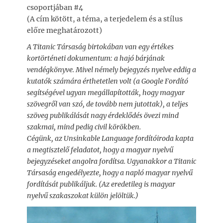
csoportjában #4
(A cím kötött, a téma, a terjedelem és a stílus
előre meghatározott)
A Titanic Társaság birtokában van egy értékes
kortörténeti dokumentum: a hajó bárjának
vendégkönyve. Mivel némely bejegyzés nyelve eddig a
kutatók számára érthetetlen volt (a Google Fordító
segítségével ugyan megállapították, hogy magyar
szövegről van szó, de tovább nem jutottak), a teljes
szöveg publikálását nagy érdeklődés övezi mind
szakmai, mind pedig civil körökben.
Cégünk, az Unsinkable Language fordítóiroda kapta
a megtisztelő feladatot, hogy a magyar nyelvű
bejegyzéseket angolra fordítsa. Ugyanakkor a Titanic
Társaság engedélyezte, hogy a napló magyar nyelvű
fordítását publikáljuk. (Az eredetileg is magyar
nyelvű szakaszokat külön jelöltük.)