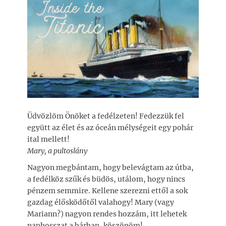
Üdvözlöm Önöket a fedélzeten! Fedezzük fel
együtt az élet és az óceán mélységeit egy pohár
ital mellett!
Mary, a pultoslány
Nagyon megbántam, hogy belevágtam az útba,
a fedélköz szűk és büdös, utálom, hogy nincs
pénzem semmire. Kellene szerezni ettől a sok
gazdag élősködőtől valahogy! Mary (vagy
Mariann?) nagyon rendes hozzám, itt lehetek
naphosszat a bárban, köszönöm!