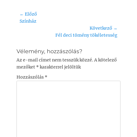
e
s
l
y
a
b
A
Li
m
Bejegyzés
← Előző
o
p
n
e
Previous
Színház
navigáció
post:
Következő →
o
p
k
g
Next
Fél deci tömény tökéletesség
k
post:
Vélemény, hozzászólás?
Az e-mail címet nem tesszük közzé.
A kötelező
mezőket
*
karakterrel jelöltük
Hozzászólás
*