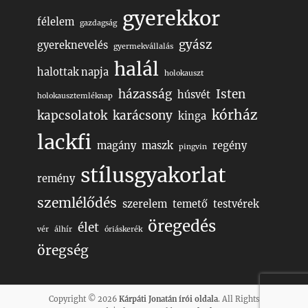
gyerekkor
félelem
gazdagság
gyász
gyereknevelés
gyermekvállalás
halál
halottak napja
holokauszt
házasság
Isten
húsvét
holokausztemléknap
kórház
kapcsolatok
karácsony
kinga
lackfi
magány
maszk
regény
pingvin
stílusgyakorlat
remény
szemlélődés
szerelem
temető
testvérek
öregedés
élet
vér
álhír
óriáskerék
öregség
Copyright © 2026
Kárpáti Jonatán írói oldala
. All Rights