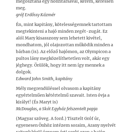
megosztaná egy honfitársával, kérem, keressen
meg.
gróf Erdőssy Kázmér
Én, mint kapitány, kötelességemnek tartottam
megtekinteni a hajó minden zegét-zugát. Ez
alól Mary kisasszony sem lehetett kivétel,
mondhatom, jól olajozottan működik minden a
bárban (is). Az előző hajómon, az Olympicon a
pultos lány megközelíthetetlen volt, akár egy
jéghegy. Örülök, hogy itt nem így mennek a
dolgok.
Edward John Smith, kapitány
Mély megrendüléssel olvasom a kapitány
egyértelműen kétértelmű szavait. Isten óvja a
királyt! (És Maryt is)
McDouglas, a Skót Egyház felszentelt papja
(Magyar szöveg. A ford.) Tisztelt Gróf úr,
egyenesen Önhöz intézem soraim, Arany nyelvét
rajtunk kívül úgysem érti senki ezen a hajón.