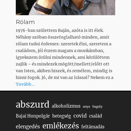
Rólam
1976-ban születtem Baján, azóta is itt élek.
Néhány szóban összefoglalható minden, amit
rólam tudni érdemes: szeretek élni, szeretem a
családom, jól érzem magam a munkámban,
igyekszem örülni mindennek, ami körülöttem
zajlik – és mindezek mögött/mellett/előtt ott
van Isten, akiben hiszek, és remélem, mindig is
hinni fogok. Jó, de mi van az írással? Nekem ez a
Tovább...
abszurd
alkoholizmus
anya
bagoly
covid
Bajai Honpolgár
betegség
család
emlékezés
elengedés
feltámadás