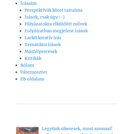
Írásaim
Perspektívák kötet tartalma
Írások, csak úgy :-)
Pályázatokra elküldött művek
Folyóiratban megjelent írások
Lackfi kreatív írás
Tematikus írások
Másfélpercesek
Kritikák
Rólam
Páternoszter
FB oldalam
Legyünk sikeresek, most azonnal!