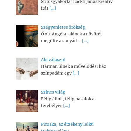
Stílusgyakorlat Lackfi János kreatív
írás
[…]
Szégyenletes örökség
Ő ott Angéla, akinek a nővőrét
megölte az anyád –
[…]
Aki válaszol
Hárman ülnek a művelődési ház
színpadán: egy
[…]
Színes világ
Félig állok, félig hasalok a
terebélyes
[…]
Piroska, az érzékeny lelkű