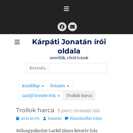
Skip
to
content
Facebook
Email
Kárpáti Jonatán írói
oldala
novellák, rövid írások
Search
for:
Kezdőlap
»
Írásaim
»
Lackfi kreatív írás
»
Trollok harca
Trollok harca
3
perc olvasási idő
Bejegyezve
Szerző
2021.10.09.
Jonatán
Hozzászólás írása
Stílusgyakorlat Lackfi János kreatív írás