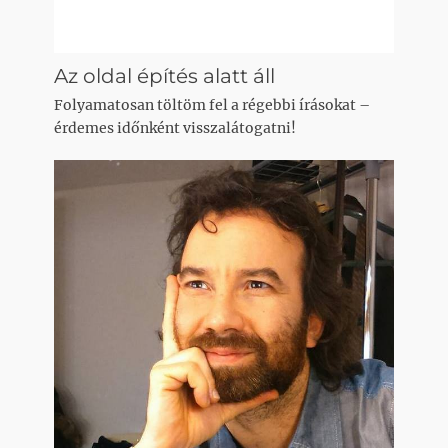
Az oldal építés alatt áll
Folyamatosan töltöm fel a régebbi írásokat –
érdemes időnként visszalátogatni!