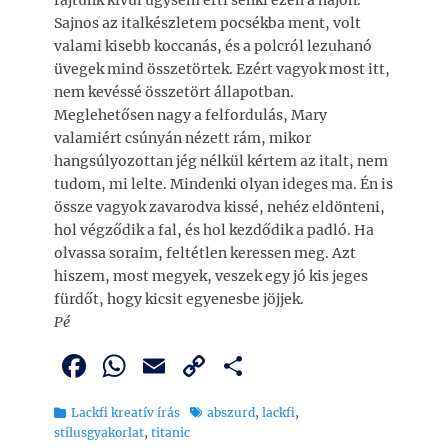
Sajnos az italkészletem pocsékba ment, volt
valami kisebb koccanás, és a polcról lezuhanó
üvegek mind összetörtek. Ezért vagyok most itt,
nem kevéssé összetört állapotban.
Meglehetősen nagy a felfordulás, Mary
valamiért csúnyán nézett rám, mikor
hangsúlyozottan jég nélkül kértem az italt, nem
tudom, mi lelte. Mindenki olyan ideges ma. Én is
össze vagyok zavarodva kissé, nehéz eldönteni,
hol végződik a fal, és hol kezdődik a padló. Ha
olvassa soraim, feltétlen keressen meg. Azt
hiszem, most megyek, veszek egy jó kis jeges
fürdőt, hogy kicsit egyenesbe jöjjek.
Pé
F
W
E
C
O
a
h
m
o
ss
Kategória
Tags
Lackfi kreatív írás
abszurd
,
lackfi
,
c
at
ai
p
z
stílusgyakorlat
,
titanic