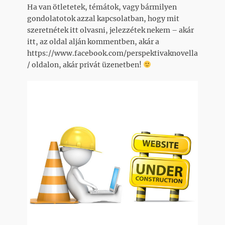
Ha van ötletetek, témátok, vagy bármilyen
gondolatotok azzal kapcsolatban, hogy mit
szeretnétek itt olvasni, jelezzétek nekem – akár
itt, az oldal alján kommentben, akár a
https://www.facebook.com/perspektivaknovella
/ oldalon, akár privát üzenetben!