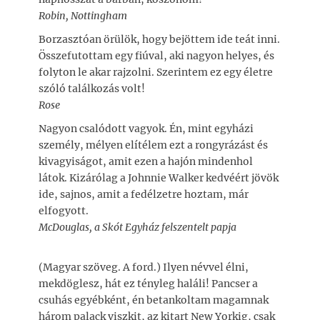
Robin, Nottingham
Borzasztóan örülök, hogy bejöttem ide teát inni.
Összefutottam egy fiúval, aki nagyon helyes, és
folyton le akar rajzolni. Szerintem ez egy életre
szóló találkozás volt!
Rose
Nagyon csalódott vagyok. Én, mint egyházi
személy, mélyen elítélem ezt a rongyrázást és
kivagyiságot, amit ezen a hajón mindenhol
látok. Kizárólag a Johnnie Walker kedvéért jövök
ide, sajnos, amit a fedélzetre hoztam, már
elfogyott.
McDouglas, a Skót Egyház felszentelt papja
(Magyar szöveg. A ford.) Ilyen névvel élni,
mekdöglesz, hát ez tényleg haláli! Pancser a
csuhás egyébként, én betankoltam magamnak
három palack viszkit, az kitart New Yorkig, csak