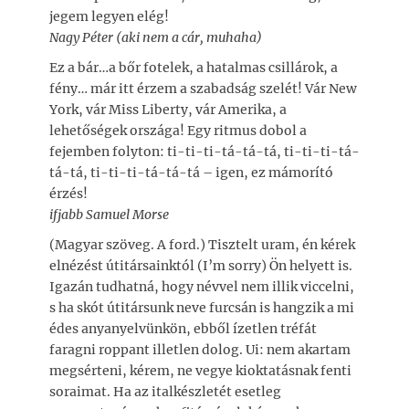
jegem legyen elég!
Nagy Péter (aki nem a cár, muhaha)
Ez a bár…a bőr fotelek, a hatalmas csillárok, a
fény… már itt érzem a szabadság szelét! Vár New
York, vár Miss Liberty, vár Amerika, a
lehetőségek országa! Egy ritmus dobol a
fejemben folyton: ti-ti-ti-tá-tá-tá, ti-ti-ti-tá-
tá-tá, ti-ti-ti-tá-tá-tá – igen, ez mámorító
érzés!
ifjabb Samuel Morse
(Magyar szöveg. A ford.) Tisztelt uram, én kérek
elnézést útitársainktól (I’m sorry) Ön helyett is.
Igazán tudhatná, hogy névvel nem illik viccelni,
s ha skót útitársunk neve furcsán is hangzik a mi
édes anyanyelvünkön, ebből ízetlen tréfát
faragni roppant illetlen dolog. Ui: nem akartam
megsérteni, kérem, ne vegye kioktatásnak fenti
soraimat. Ha az italkészletét esetleg