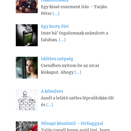
traktoroslány
Egy kissé eszement írás – Tarján
Péter
[…]
Egy korty élet
Imre bá’ fogalomnak számított a
faluban.
[…]
Időtlen szépség
Csendben nyitom be az utcai
kiskaput. Ahogy
[…]
A kőműves
Aurél a lelátó széles lépcsőfokán ült
és
[…]
Nőnapi köszöntő – férfiaggyal
Talán trendi lenne arról írni, hogy