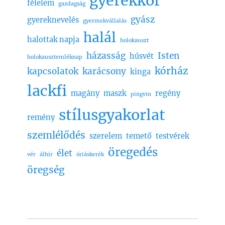
gyerekkor
félelem
gazdagság
gyász
gyereknevelés
gyermekvállalás
halál
halottak napja
holokauszt
házasság
Isten
húsvét
holokausztemléknap
kórház
kapcsolatok
karácsony
kinga
lackfi
magány
maszk
regény
pingvin
stílusgyakorlat
remény
szemlélődés
szerelem
temető
testvérek
öregedés
élet
vér
álhír
óriáskerék
öregség