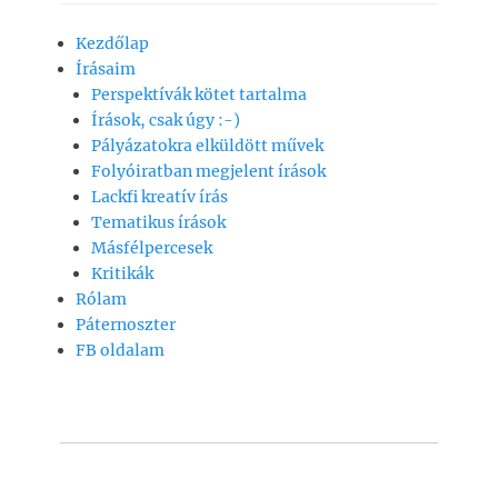
c
at
ai
p
z
Kezdőlap
e
s
l
y
a
Írásaim
b
A
Li
m
Perspektívák kötet tartalma
o
p
n
e
Írások, csak úgy :-)
Pályázatokra elküldött művek
o
p
k
g
Folyóiratban megjelent írások
k
Lackfi kreatív írás
Tematikus írások
Másfélpercesek
Kritikák
Rólam
Páternoszter
FB oldalam