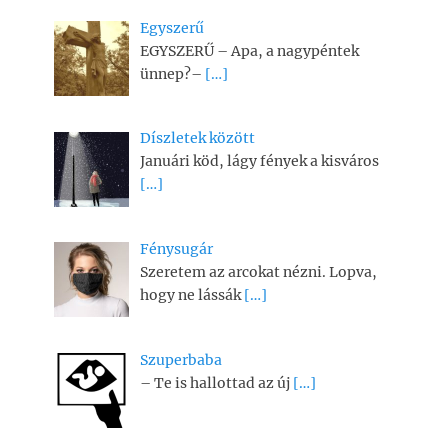
Egyszerű
EGYSZERŰ – Apa, a nagypéntek
ünnep?–
[…]
Díszletek között
Januári köd, lágy fények a kisváros
[…]
Fénysugár
Szeretem az arcokat nézni. Lopva,
hogy ne lássák
[…]
Szuperbaba
– Te is hallottad az új
[…]