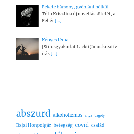
Fekete bársony, gyémánt nélkül
Tóth Krisztina új novelláskötetét, a
Fehér
[…]
Kényes téma
[Stílusgyakorlat Lackfi János kreatív
írás
[…]
abszurd
alkoholizmus
anya
bagoly
covid
Bajai Honpolgár
betegség
család