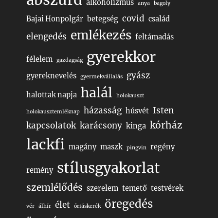
alkoholizmus
anya
bagoly
covid
Bajai Honpolgár
betegség
család
emlékezés
elengedés
feltámadás
gyerekkor
félelem
gazdagság
gyász
gyereknevelés
gyermekvállalás
halál
halottak napja
holokauszt
házasság
Isten
húsvét
holokausztemléknap
kórház
kapcsolatok
karácsony
kinga
lackfi
magány
maszk
regény
pingvin
stílusgyakorlat
remény
szemlélődés
szerelem
temető
testvérek
öregedés
élet
vér
álhír
óriáskerék