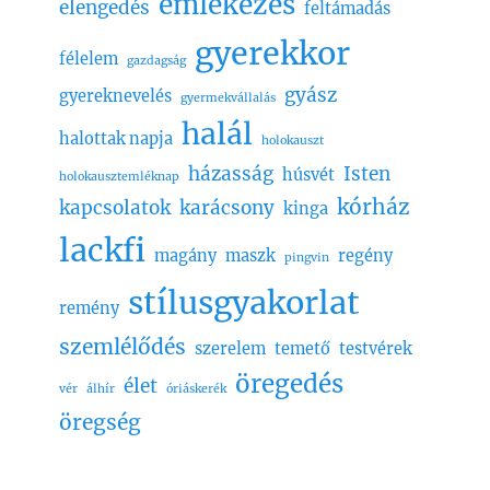
emlékezés
elengedés
feltámadás
gyerekkor
félelem
gazdagság
gyász
gyereknevelés
gyermekvállalás
halál
halottak napja
holokauszt
házasság
Isten
húsvét
holokausztemléknap
kórház
kapcsolatok
karácsony
kinga
lackfi
magány
maszk
regény
pingvin
stílusgyakorlat
remény
szemlélődés
szerelem
temető
testvérek
öregedés
élet
vér
álhír
óriáskerék
öregség