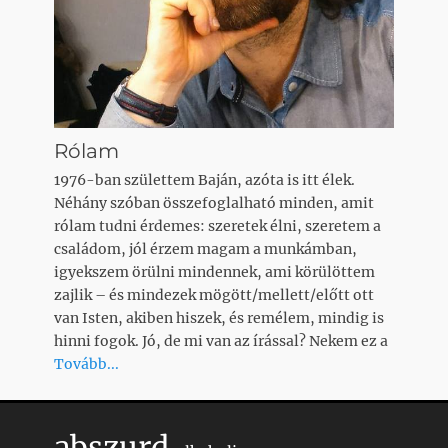
Rólam
1976-ban születtem Baján, azóta is itt élek.
Néhány szóban összefoglalható minden, amit
rólam tudni érdemes: szeretek élni, szeretem a
családom, jól érzem magam a munkámban,
igyekszem örülni mindennek, ami körülöttem
zajlik – és mindezek mögött/mellett/előtt ott
van Isten, akiben hiszek, és remélem, mindig is
hinni fogok. Jó, de mi van az írással? Nekem ez a
Tovább...
abszurd