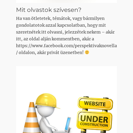
Mit olvastok szívesen?
Ha van ötletetek, témátok, vagy bármilyen
gondolatotok azzal kapcsolatban, hogy mit
szeretnétek itt olvasni, jelezzétek nekem – akár
itt, az oldal alján kommentben, akár a
https://www.facebook.com/perspektivaknovella
/ oldalon, akár privát üzenetben!