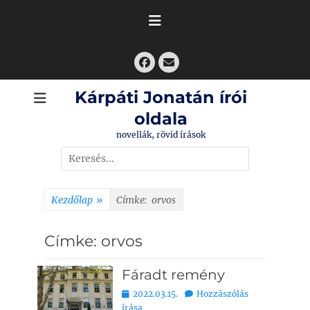
Skip
to
content
Facebook
Email
Kárpáti Jonatán írói
oldala
novellák, rövid írások
Search
for:
Kezdőlap
»
Címke:
orvos
Címke:
orvos
Fáradt remény
Bejegyezve
2022.03.15.
Hozzászólás
írása