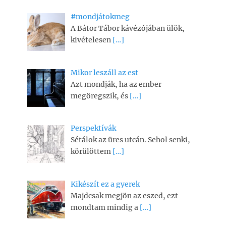
#mondjátokmeg
A Bátor Tábor kávézójában ülök,
kivételesen
[…]
Mikor leszáll az est
Azt mondják, ha az ember
megöregszik, és
[…]
Perspektívák
Sétálok az üres utcán. Sehol senki,
körülöttem
[…]
Kikészít ez a gyerek
Majdcsak megjön az eszed, ezt
mondtam mindig a
[…]