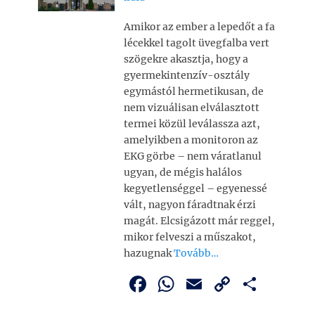
Amikor az ember a lepedőt a fa
lécekkel tagolt üvegfalba vert
szögekre akasztja, hogy a
gyermekintenzív-osztály
egymástól hermetikusan, de
nem vizuálisan elválasztott
termei közül leválassza azt,
amelyikben a monitoron az
EKG görbe – nem váratlanul
ugyan, de mégis halálos
kegyetlenséggel – egyenessé
vált, nagyon fáradtnak érzi
magát. Elcsigázott már reggel,
mikor felveszi a műszakot,
hazugnak
Tovább…
F
W
E
C
O
a
h
m
o
ss