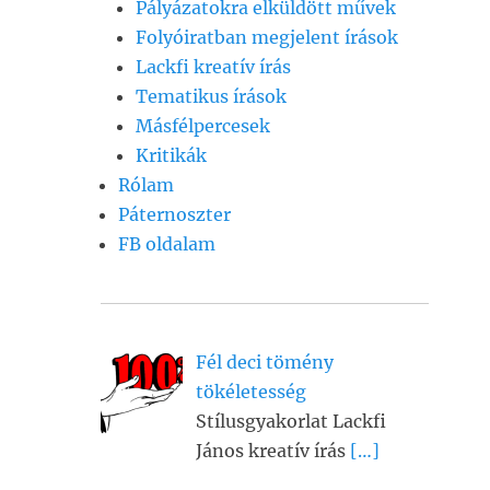
Pályázatokra elküldött művek
Folyóiratban megjelent írások
Lackfi kreatív írás
Tematikus írások
Másfélpercesek
Kritikák
Rólam
Páternoszter
FB oldalam
Fél deci tömény
tökéletesség
Stílusgyakorlat Lackfi
János kreatív írás
[…]