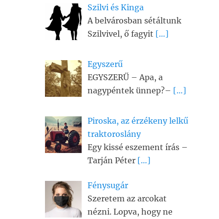
Szilvi és Kinga
A belvárosban sétáltunk
Szilvivel, ő fagyit
[…]
Egyszerű
EGYSZERŰ – Apa, a
nagypéntek ünnep?–
[…]
Piroska, az érzékeny lelkű
traktoroslány
Egy kissé eszement írás –
Tarján Péter
[…]
Fénysugár
Szeretem az arcokat
nézni. Lopva, hogy ne