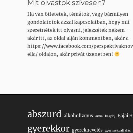
Mit olvastok szívesen?
Ha van ötletetek, témátok, vagy bármilyen
gondolatotok azzal kapcsolatban, hogy mit
szeretnétek itt olvasni, jelezzétek nekem –
akár itt, az oldal alján kommentben, akár a
https://www.facebook.com/perspektivaknov
ella/ oldalon, akár privát üzenetben!
abszurd
alkoholizmus
Bajai 
anya
bagoly
gyerekkor
gyereknevelés
gyermekvállalás