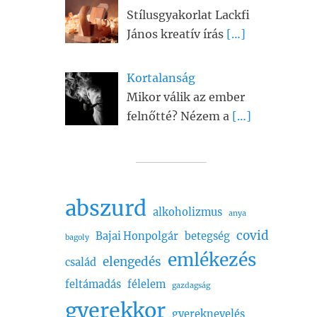
Stílusgyakorlat Lackfi
János kreatív írás
[…]
Kortalanság
Mikor válik az ember
felnőtté? Nézem a
[…]
abszurd
alkoholizmus
anya
covid
Bajai Honpolgár
betegség
bagoly
emlékezés
elengedés
család
feltámadás
félelem
gazdagság
gyerekkor
gyereknevelés