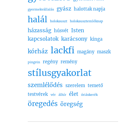
gyász
halottak napja
gyermekvállalás
halál
holokauszt
holokausztemléknap
házasság
Isten
húsvét
kapcsolatok
karácsony
kinga
lackfi
kórház
magány
maszk
regény
remény
pingvin
stílusgyakorlat
szemlélődés
szerelem
temető
élet
testvérek
vér
álhír
óriáskerék
öregedés
öregség