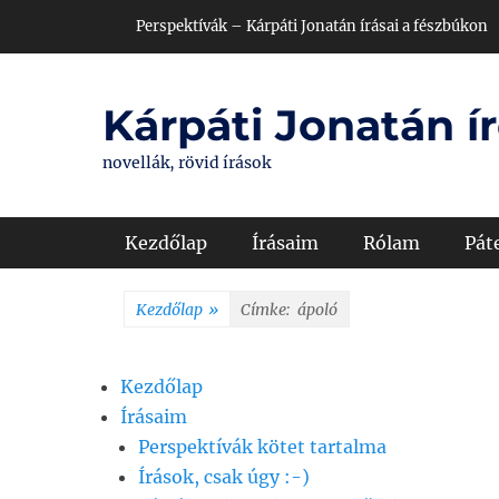
Skip
Header Top Menu
Perspektívák – Kárpáti Jonatán írásai a fészbúkon
to
content
Kárpáti Jonatán ír
novellák, rövid írások
Primary Menu
Kezdőlap
Írásaim
Rólam
Pát
Kezdőlap
»
Címke:
ápoló
Kezdőlap
Írásaim
Perspektívák kötet tartalma
Írások, csak úgy :-)