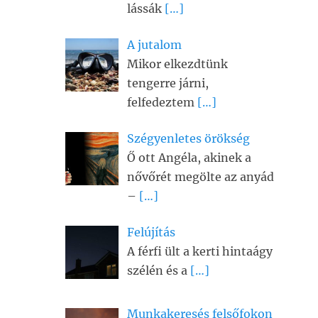
lássák
[…]
A jutalom
Mikor elkezdtünk
tengerre járni,
felfedeztem
[…]
Szégyenletes örökség
Ő ott Angéla, akinek a
nővőrét megölte az anyád
–
[…]
Felújítás
A férfi ült a kerti hintaágy
szélén és a
[…]
Munkakeresés felsőfokon