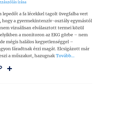
zászólás írása
lepedőt a fa lécekkel tagolt üvegfalba vert
a, hogy a gyermekintenzív-osztály egymástól
nem vizuálisan elválasztott termei közül
amelyikben a monitoron az EKG görbe – nem
 de mégis halálos kegyetlenséggel –
agyon fáradtnak érzi magát. Elcsigázott már
veszi a műszakot, hazugnak
Tovább…
C
O
m
o
ss
i
p
z
y
a
Li
m
n
e