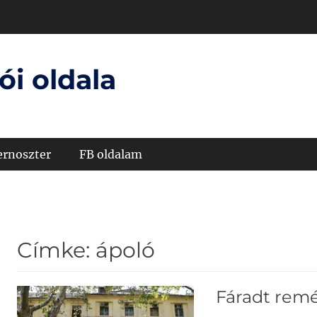
ói oldala
ernoszter
FB oldalam
Címke:
ápoló
Fáradt rem