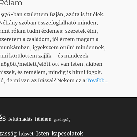
Rólam
1976-ban születtem Baján, azóta is itt élek.
Néhány szóban összefoglalható minden,
amit rólam tudni érdemes: szeretek élni,
szeretem a családom, jól érzem magam a
munkámban, igyekszem örülni mindennek,
ami körülöttem zajlik – és mindezek
mögött/mellett/előtt ott van Isten, akiben
hiszek, és remélem, mindig is hinni fogok.
Jó, de mi van az írással? Nekem ez a
Tovább...
és
feltámadás
félelem
gazdagság
zasság
Isten
kapcsolatok
húsvét