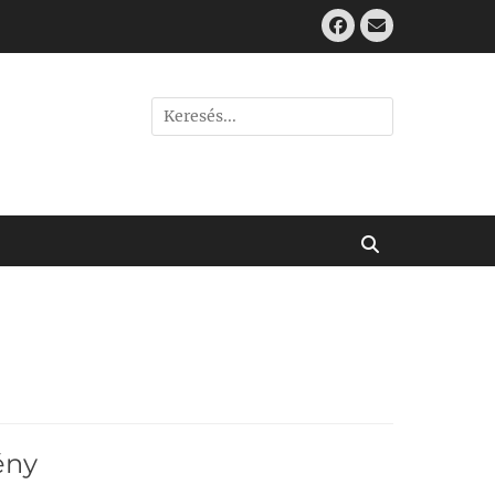
Facebook
Email
Search
for:
Keresés
ény