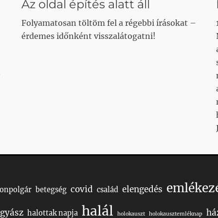
Az oldal építés alatt áll
Folyamatosan töltöm fel a régebbi írásokat –
érdemes időnként visszalátogatni!
emlékez
covid
elengedés
Honpolgár
betegség
család
halál
gyász
há
halottak napja
holokauszt
holokausztemléknap