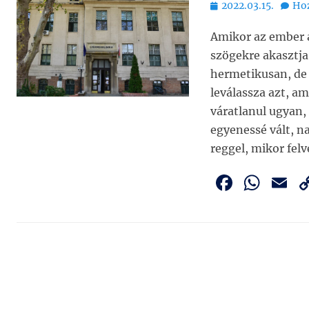
Bejegyezve
2022.03.15.
Hoz
Amikor az ember a 
szögekre akasztj
hermetikusan, de 
leválassza azt, 
váratlanul ugyan,
egyenessé vált, n
reggel, mikor fel
F
W
E
a
h
c
at
a
e
s
l
b
A
o
p