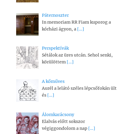
Páternoszter
In memoriam RR Fiam kuporog a
kórházi ágyon, a
[…]
Perspektívák
Sétálok az üres utcán. Sehol senki,
körülöttem
[…]
A kőműves
Aurél a lelátó széles lépcsőfokán ült
és
[…]
Álomkarácsony
Elalvás előtt sokszor
végiggondolom a nap
[…]