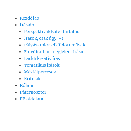
a
h
m
o
ss
c
at
ai
p
z
Kezdőlap
e
s
l
y
a
Írásaim
b
A
Li
m
Perspektívák kötet tartalma
o
p
n
e
Írások, csak úgy :-)
Pályázatokra elküldött művek
o
p
k
g
Folyóiratban megjelent írások
k
Lackfi kreatív írás
Tematikus írások
Másfélpercesek
Kritikák
Rólam
Páternoszter
FB oldalam