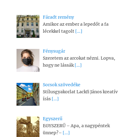
Fáradt remény
Amikor az ember a lepedőt a fa
lécekkel tagolt
[…]
Fénysugár
Szeretem az arcokat nézni. Lopva,
hogy ne lássák
[…]
Sorsok szövedéke
Stílusgyakorlat Lackfi János kreatív
írás
[…]
Egyszerű
EGYSZERŰ – Apa, a nagypéntek
ünnep?–
[…]