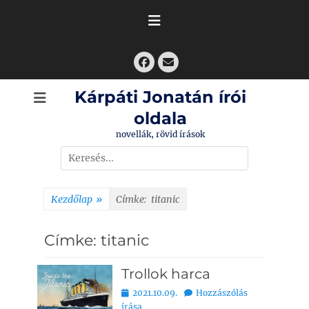
Skip
to
content
Facebook
Email
Kárpáti Jonatán írói
oldala
novellák, rövid írások
Search
for:
Kezdőlap
»
Címke:
titanic
Címke:
titanic
Trollok harca
Bejegyezve
2021.10.09.
Hozzászólás
írása