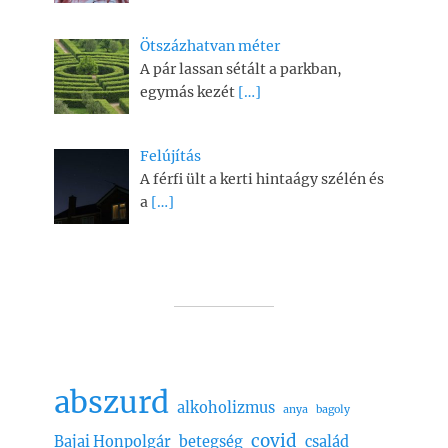
Ötszázhatvan méter
A pár lassan sétált a parkban,
egymás kezét
[…]
Felújítás
A férfi ült a kerti hintaágy szélén és
a
[…]
abszurd
alkoholizmus
anya
bagoly
covid
Bajai Honpolgár
betegség
család