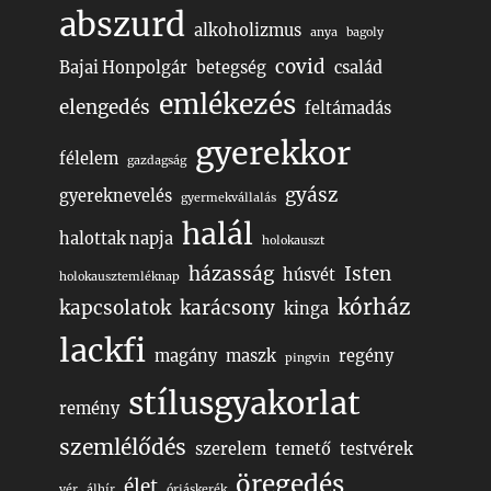
abszurd
alkoholizmus
anya
bagoly
covid
Bajai Honpolgár
betegség
család
emlékezés
elengedés
feltámadás
gyerekkor
félelem
gazdagság
gyász
gyereknevelés
gyermekvállalás
halál
halottak napja
holokauszt
házasság
Isten
húsvét
holokausztemléknap
kórház
kapcsolatok
karácsony
kinga
lackfi
magány
maszk
regény
pingvin
stílusgyakorlat
remény
szemlélődés
szerelem
temető
testvérek
öregedés
élet
vér
álhír
óriáskerék