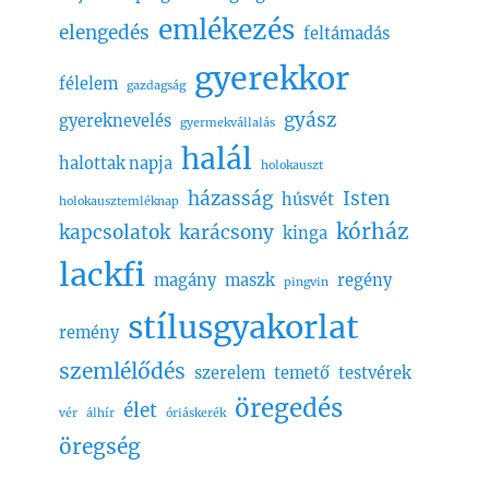
emlékezés
elengedés
feltámadás
gyerekkor
félelem
gazdagság
gyász
gyereknevelés
gyermekvállalás
halál
halottak napja
holokauszt
házasság
Isten
húsvét
holokausztemléknap
kórház
kapcsolatok
karácsony
kinga
lackfi
magány
maszk
regény
pingvin
stílusgyakorlat
remény
szemlélődés
szerelem
temető
testvérek
öregedés
élet
vér
álhír
óriáskerék
öregség