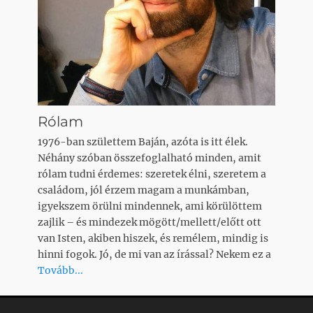
Rólam
1976-ban születtem Baján, azóta is itt élek.
Néhány szóban összefoglalható minden, amit
rólam tudni érdemes: szeretek élni, szeretem a
családom, jól érzem magam a munkámban,
igyekszem örülni mindennek, ami körülöttem
zajlik – és mindezek mögött/mellett/előtt ott
van Isten, akiben hiszek, és remélem, mindig is
hinni fogok. Jó, de mi van az írással? Nekem ez a
Tovább...