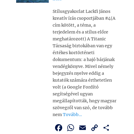
Stílusgyakorlat Lackfi János
kreatív írás csoportjában #4(A
cím kötött, a téma, a
terjedelem és a stílus előre
meghatározott) A Titanic
Társaság birtokában van egy
értékes kortörténeti
dokumentum: a hajó bárjának
vendégkönyve. Mivel némely
bejegyzés nyelve eddig a
kutatók számára érthetetlen
volt (a Google Fordító
segítségével ugyan
megállapították, hogy magyar
szövegről van szó, de tovább
nem
Tovább…
F
W
E
C
O