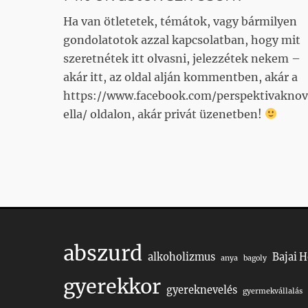
Ha van ötletetek, témátok, vagy bármilyen
gondolatotok azzal kapcsolatban, hogy mit
szeretnétek itt olvasni, jelezzétek nekem –
akár itt, az oldal alján kommentben, akár a
https://www.facebook.com/perspektivaknov
ella/ oldalon, akár privát üzenetben!
abszurd
alkoholizmus
Bajai 
anya
bagoly
gyerekkor
gyereknevelés
gyermekvállalás