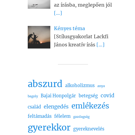
az írásba, meglepően jól
[…]
Kényes téma
[Stílusgyakorlat Lackfi
János kreatív írás
[…]
abszurd
alkoholizmus
anya
covid
Bajai Honpolgár
betegség
bagoly
emlékezés
elengedés
család
feltámadás
félelem
gazdagság
gyerekkor
gyereknevelés