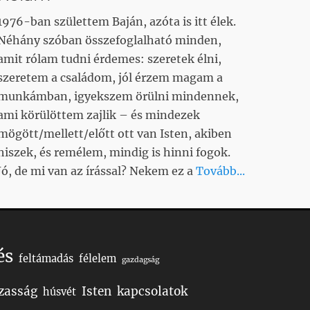
1976-ban születtem Baján, azóta is itt élek.
Néhány szóban összefoglalható minden,
amit rólam tudni érdemes: szeretek élni,
szeretem a családom, jól érzem magam a
munkámban, igyekszem örülni mindennek,
ami körülöttem zajlik – és mindezek
mögött/mellett/előtt ott van Isten, akiben
hiszek, és remélem, mindig is hinni fogok.
Jó, de mi van az írással? Nekem ez a
Tovább...
és
feltámadás
félelem
gazdagság
zasság
Isten
kapcsolatok
húsvét