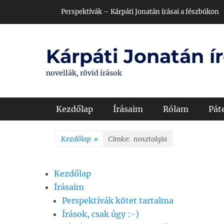
Skip
Header Top Menu
Perspektívák – Kárpáti Jonatán írásai a fészbúkon
to
content
Kárpáti Jonatán ír
novellák, rövid írások
Primary Menu
Kezdőlap
Írásaim
Rólam
Pát
Kezdőlap
»
Címke:
nosztalgia
Kezdőlap
Írásaim
Perspektívák kötet tartalma
Írások, csak úgy :-)