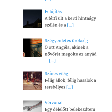
Felújítás
A férfi ült a kerti hintaágy
szélén és a
[…]
Szégyenletes örökség
Ő ott Angéla, akinek a
nővőrét megölte az anyád
–
[…]
Színes világ
Félig állok, félig hasalok a
terebélyes
[…]
Vérvonal
Egy délelőtt belekezdtem