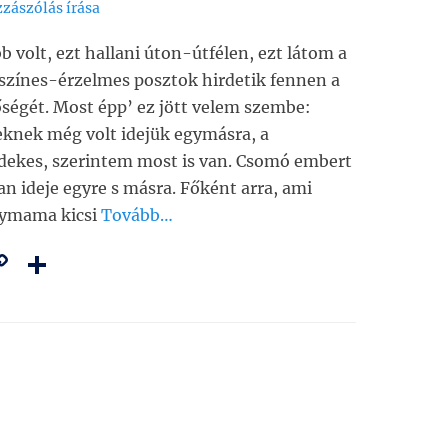
zászólás írása
 volt, ezt hallani úton-útfélen, ezt látom a
színes-érzelmes posztok hirdetik fennen a
őségét. Most épp’ ez jött velem szembe:
knek még volt idejük egymásra, a
dekes, szerintem most is van. Csomó embert
an ideje egyre s másra. Főként arra, ami
gymama kicsi
Tovább…
C
O
m
o
ss
i
p
z
y
a
Li
m
n
e