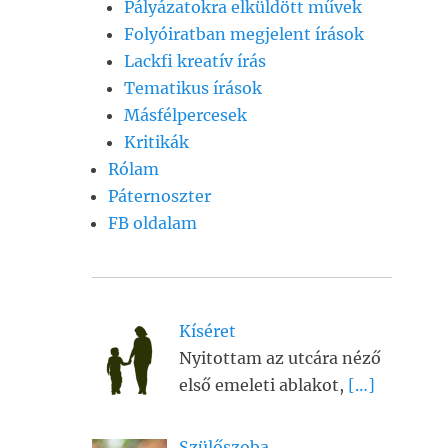
Pályázatokra elküldött művek
Folyóiratban megjelent írások
Lackfi kreatív írás
Tematikus írások
Másfélpercesek
Kritikák
Rólam
Páternoszter
FB oldalam
Kíséret
Nyitottam az utcára néző
első emeleti ablakot,
[…]
Szülőszoba