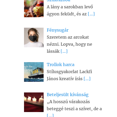
A lány a sarokban levő
ágyon feküdt, és az
[…]
Fénysugár
Szeretem az arcokat
nézni. Lopva, hogy ne
lássák
[…]
Trollok harca
Stílusgyakorlat Lackfi
János kreatív írás
[…]
Beteljesült kívánság
„A hosszú várakozás
beteggé teszi a szívet, de a
[…]