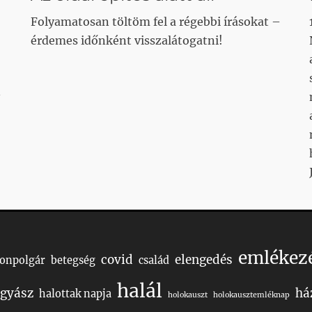
Folyamatosan töltöm fel a régebbi írásokat –
érdemes időnként visszalátogatni!
emlékez
covid
elengedés
Honpolgár
betegség
család
halál
gyász
há
halottak napja
holokauszt
holokausztemléknap