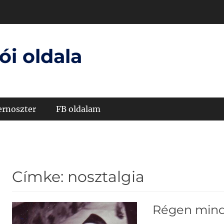
ói oldala
ernoszter
FB oldalam
Címke:
nosztalgia
Régen mind