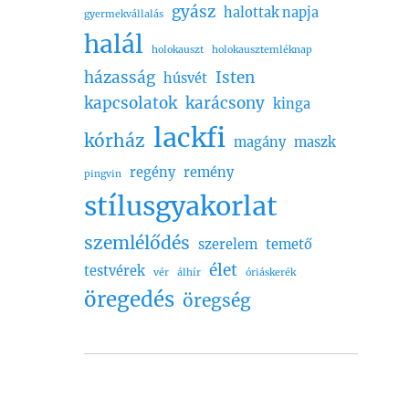
gyász
halottak napja
gyermekvállalás
halál
holokauszt
holokausztemléknap
házasság
Isten
húsvét
kapcsolatok
karácsony
kinga
lackfi
kórház
magány
maszk
regény
remény
pingvin
stílusgyakorlat
szemlélődés
szerelem
temető
élet
testvérek
vér
álhír
óriáskerék
öregedés
öregség