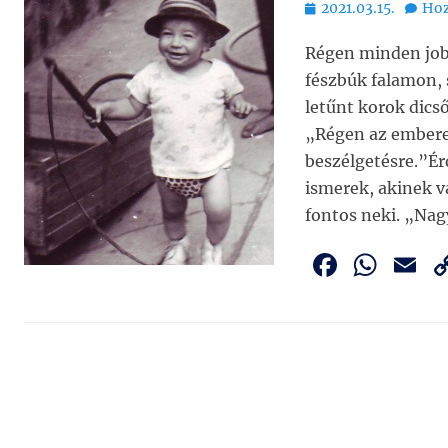
Bejegyezve
2021.03.15.
Hoz
Régen minden jobb
fészbúk falamon, 
letűnt korok dics
„Régen az embere
beszélgetésre.”Ér
ismerek, akinek v
fontos neki. „Na
F
W
E
a
h
c
at
a
e
s
l
b
A
o
p