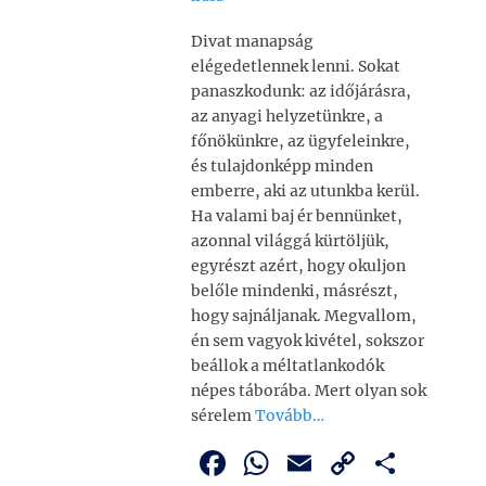
Divat manapság
elégedetlennek lenni. Sokat
panaszkodunk: az időjárásra,
az anyagi helyze­tünkre, a
főnökünkre, az ügyfeleinkre,
és tulajdon­képp minden
emberre, aki az utunkba kerül.
Ha valami baj ér bennünket,
azonnal világgá kürtöl­jük,
egyrészt azért, hogy okuljon
belőle mindenki, másrészt,
hogy sajnáljanak. Megvallom,
én sem vagyok kivétel, sokszor
beállok a méltatlankodók
népes táborába. Mert olyan sok
sérelem
Tovább…
F
W
E
C
O