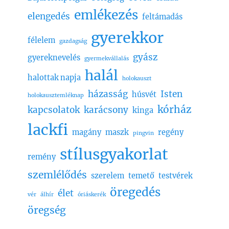
emlékezés
elengedés
feltámadás
gyerekkor
félelem
gazdagság
gyász
gyereknevelés
gyermekvállalás
halál
halottak napja
holokauszt
házasság
Isten
húsvét
holokausztemléknap
kórház
kapcsolatok
karácsony
kinga
lackfi
magány
maszk
regény
pingvin
stílusgyakorlat
remény
szemlélődés
szerelem
temető
testvérek
öregedés
élet
vér
álhír
óriáskerék
öregség