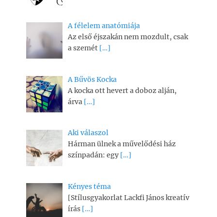
A félelem anatómiája
Az első éjszakán nem mozdult, csak
a szemét
[…]
A Bűvös Kocka
A kocka ott hevert a doboz alján,
árva
[…]
Aki válaszol
Hárman ülnek a művelődési ház
színpadán: egy
[…]
Kényes téma
[Stílusgyakorlat Lackfi János kreatív
írás
[…]