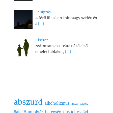
Felújítás
A férfi ült a kerti hintaágy szélén és
a
[…]
Kíséret
Nyitottam az utcára néző első
emeleti ablakot,
[…]
abszurd
alkoholizmus
anya
bagoly
covid
Bajai Honpolgár
betegség
család