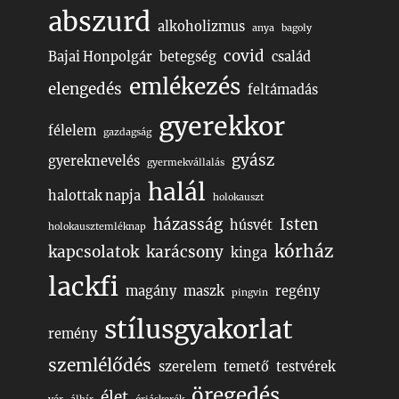
abszurd
alkoholizmus
anya
bagoly
covid
Bajai Honpolgár
betegség
család
emlékezés
elengedés
feltámadás
gyerekkor
félelem
gazdagság
gyász
gyereknevelés
gyermekvállalás
halál
halottak napja
holokauszt
házasság
Isten
húsvét
holokausztemléknap
kórház
kapcsolatok
karácsony
kinga
lackfi
magány
maszk
regény
pingvin
stílusgyakorlat
remény
szemlélődés
szerelem
temető
testvérek
öregedés
élet