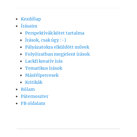
a
h
m
o
ss
c
at
ai
p
z
Kezdőlap
e
s
l
y
a
Írásaim
b
A
Li
m
Perspektívák kötet tartalma
o
p
n
e
Írások, csak úgy :-)
Pályázatokra elküldött művek
o
p
k
g
Folyóiratban megjelent írások
k
Lackfi kreatív írás
Tematikus írások
Másfélpercesek
Kritikák
Rólam
Páternoszter
FB oldalam