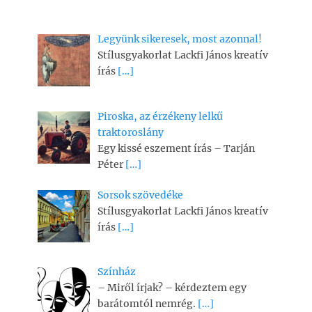
Legyünk sikeresek, most azonnal!
Stílusgyakorlat Lackfi János kreatív
írás
[…]
Piroska, az érzékeny lelkű
traktoroslány
Egy kissé eszement írás – Tarján
Péter
[…]
Sorsok szövedéke
Stílusgyakorlat Lackfi János kreatív
írás
[…]
Színház
– Miről írjak? – kérdeztem egy
barátomtól nemrég.
[…]