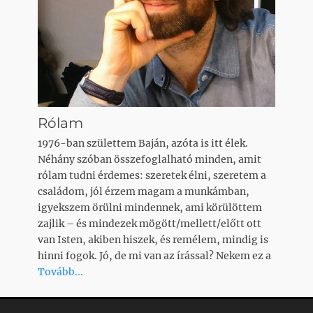
Rólam
1976-ban születtem Baján, azóta is itt élek.
Néhány szóban összefoglalható minden, amit
rólam tudni érdemes: szeretek élni, szeretem a
családom, jól érzem magam a munkámban,
igyekszem örülni mindennek, ami körülöttem
zajlik – és mindezek mögött/mellett/előtt ott
van Isten, akiben hiszek, és remélem, mindig is
hinni fogok. Jó, de mi van az írással? Nekem ez a
Tovább...