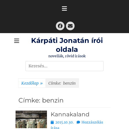
Skip
to
content
Facebook
Email
Kárpáti Jonatán írói
oldala
novellák, rövid írások
Search
for:
Kezdőlap
»
Címke:
benzin
Címke:
benzin
Kannakaland
Bejegyezve
2015.10.30.
Hozzászólás
írása