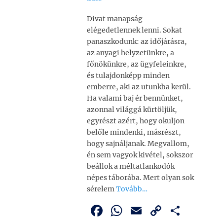
Divat manapság
elégedetlennek lenni. Sokat
panaszkodunk: az időjárásra,
az anyagi helyze­tünkre, a
főnökünkre, az ügyfeleinkre,
és tulajdon­képp minden
emberre, aki az utunkba kerül.
Ha valami baj ér bennünket,
azonnal világgá kürtöl­jük,
egyrészt azért, hogy okuljon
belőle mindenki, másrészt,
hogy sajnáljanak. Megvallom,
én sem vagyok kivétel, sokszor
beállok a méltatlankodók
népes táborába. Mert olyan sok
sérelem
Tovább…
F
W
E
C
O