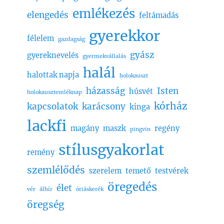
emlékezés
elengedés
feltámadás
gyerekkor
félelem
gazdagság
gyász
gyereknevelés
gyermekvállalás
halál
halottak napja
holokauszt
házasság
Isten
húsvét
holokausztemléknap
kórház
kapcsolatok
karácsony
kinga
lackfi
magány
maszk
regény
pingvin
stílusgyakorlat
remény
szemlélődés
szerelem
temető
testvérek
öregedés
élet
vér
álhír
óriáskerék
öregség