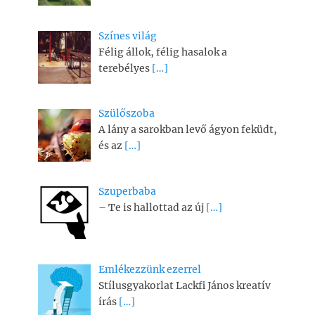
Színes világ
Félig állok, félig hasalok a
terebélyes
[…]
Szülőszoba
A lány a sarokban levő ágyon feküdt,
és az
[…]
Szuperbaba
– Te is hallottad az új
[…]
Emlékezzünk ezerrel
Stílusgyakorlat Lackfi János kreatív
írás
[…]