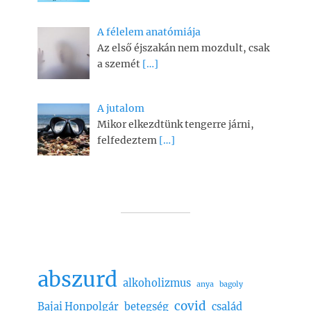
A félelem anatómiája
Az első éjszakán nem mozdult, csak
a szemét
[…]
A jutalom
Mikor elkezdtünk tengerre járni,
felfedeztem
[…]
abszurd
alkoholizmus
anya
bagoly
covid
Bajai Honpolgár
betegség
család