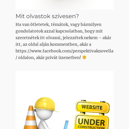
Mit olvastok szívesen?
Ha van ötletetek, témátok, vagy bármilyen
gondolatotok azzal kapcsolatban, hogy mit
szeretnétek itt olvasni, jelezzétek nekem – akár
itt, az oldal alján kommentben, akár a
https://www.facebook.com/perspektivaknovella
/ oldalon, akár privát üzenetben!