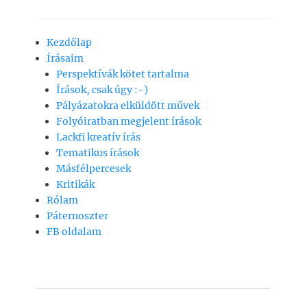
a
h
m
o
ss
c
at
ai
p
z
Kezdőlap
e
s
l
y
a
Írásaim
b
A
Li
m
Perspektívák kötet tartalma
o
p
n
e
Írások, csak úgy :-)
Pályázatokra elküldött művek
o
p
k
g
Folyóiratban megjelent írások
k
Lackfi kreatív írás
Tematikus írások
Másfélpercesek
Kritikák
Rólam
Páternoszter
FB oldalam