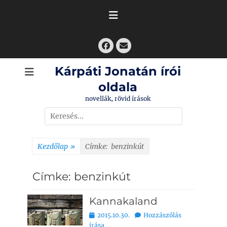
Skip
to
content
Facebook
Email
Kárpáti Jonatán írói
oldala
novellák, rövid írások
Search
for:
Kezdőlap
»
Címke:
benzinkút
Címke:
benzinkút
Kannakaland
Bejegyezve
2015.10.30.
Hozzászólás
írása