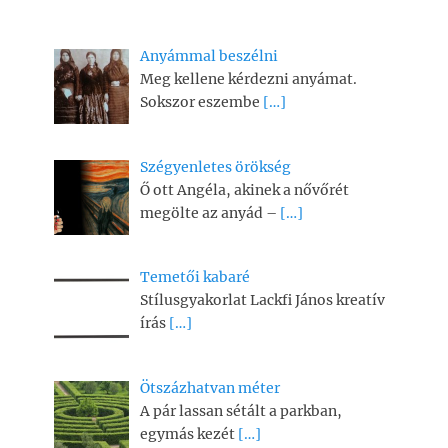
Anyámmal beszélni
Meg kellene kérdezni anyámat.
Sokszor eszembe
[…]
Szégyenletes örökség
Ő ott Angéla, akinek a nővőrét
megölte az anyád –
[…]
Temetői kabaré
Stílusgyakorlat Lackfi János kreatív
írás
[…]
Ötszázhatvan méter
A pár lassan sétált a parkban,
egymás kezét
[…]