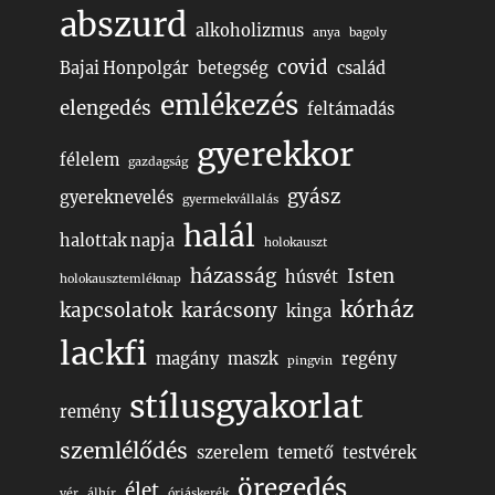
abszurd
alkoholizmus
anya
bagoly
covid
Bajai Honpolgár
betegség
család
emlékezés
elengedés
feltámadás
gyerekkor
félelem
gazdagság
gyász
gyereknevelés
gyermekvállalás
halál
halottak napja
holokauszt
házasság
Isten
húsvét
holokausztemléknap
kórház
kapcsolatok
karácsony
kinga
lackfi
magány
maszk
regény
pingvin
stílusgyakorlat
remény
szemlélődés
szerelem
temető
testvérek
öregedés
élet
vér
álhír
óriáskerék