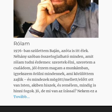
Rólam
1976-ban születtem Baján, azóta is itt élek.
Néhány szóban összefoglalható minden, amit
rólam tudni érdemes: szeretek élni, szeretem a
családom, jól érzem magam a munkámban,
igyekszem örülni mindennek, ami körülöttem
zajlik – és mindezek mögött/mellett/előtt ott
van Isten, akiben hiszek, és remélem, mindig is
hinni fogok. Jó, de mi van az írással? Nekem ez a
Tovább...