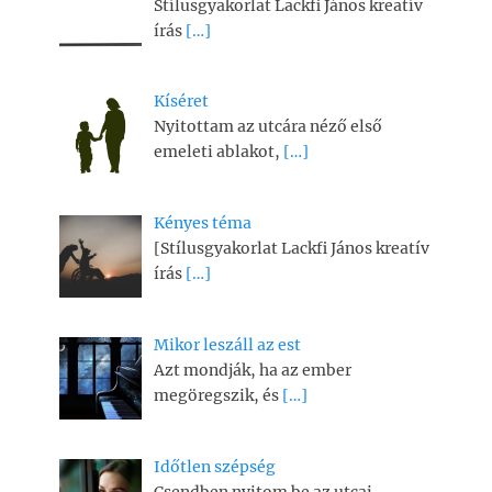
Stílusgyakorlat Lackfi János kreatív
írás
[…]
Kíséret
Nyitottam az utcára néző első
emeleti ablakot,
[…]
Kényes téma
[Stílusgyakorlat Lackfi János kreatív
írás
[…]
Mikor leszáll az est
Azt mondják, ha az ember
megöregszik, és
[…]
Időtlen szépség
Csendben nyitom be az utcai