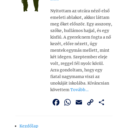
Nyitottam az utcára néző első
emeleti ablakot, akkor láttam
meg őket először. Egy asszony,
szőke, hullámos hajjal, és egy
kisfiú. A gyerek nem fogta a nő
kezét, előre nézett, úgy
mentek egymás mellett, mint
két idegen. Szeptember eleje
volt, reggel fél nyolc körül.
Arra gondoltam, hogy egy
fiatal nagymama viszi az
unokáját iskolába. Kíváncsian
követtem
Tovább…
F
W
E
C
O
a
h
m
o
ss
c
at
ai
p
z
Kezdőlap