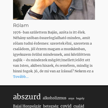
Rólam
1976-ban születtem Baján, azóta is itt élek.
Néhány szóban összefoglalható minden, amit
rólam tudni érdemes: szeretek élni, szeretem a
családom, jól érzem magam a munkámban,
igyekszem örülni mindennek, ami körülöttem
zajlik – és mindezek mögött/mellett/előtt ott
van Isten, akiben hiszek, és remélem, mindig is
hinni fogok. Jó, de mi van az írással? Nekem ez a
Tovább...
abszurd
alkoholizmus
anya
bagoly
covid
Bajai Honpolgár
betegség
család