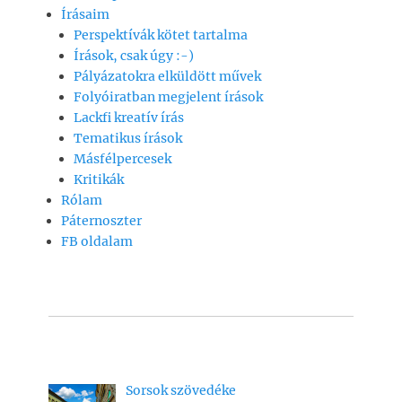
e
s
l
y
a
Írásaim
b
A
Li
m
Perspektívák kötet tartalma
o
p
n
e
Írások, csak úgy :-)
Pályázatokra elküldött művek
o
p
k
g
Folyóiratban megjelent írások
k
Lackfi kreatív írás
Tematikus írások
Másfélpercesek
Kritikák
Rólam
Páternoszter
FB oldalam
Sorsok szövedéke