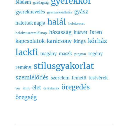
gyerekkor
félelem
gazdagság
gyász
gyereknevelés
gyermekvállalás
halál
halottak napja
holokauszt
házasság
Isten
húsvét
holokausztemléknap
kórház
kapcsolatok
karácsony
kinga
lackfi
magány
maszk
regény
pingvin
stílusgyakorlat
remény
szemlélődés
szerelem
temető
testvérek
öregedés
élet
vér
álhír
óriáskerék
öregség