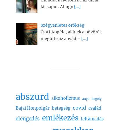
kiskaput. Ahogy
[…]
Szégyenletes örökség
Ő ott Angéla, akinek a nővőrét
megölte az anyád –
[…]
abszurd
alkoholizmus
anya
bagoly
covid
Bajai Honpolgár
betegség
család
emlékezés
elengedés
feltámadás