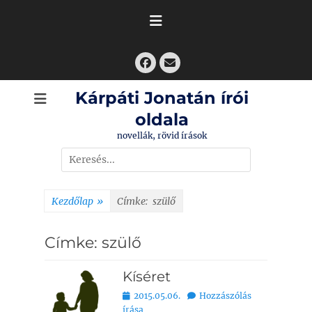
Skip
to
content
Facebook
Email
Kárpáti Jonatán írói
oldala
novellák, rövid írások
Search
for:
Kezdőlap
»
Címke:
szülő
Címke:
szülő
Kíséret
Bejegyezve
2015.05.06.
Hozzászólás
írása