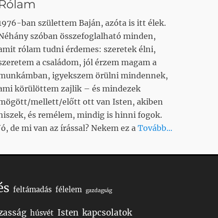
Rólam
1976-ban születtem Baján, azóta is itt élek.
Néhány szóban összefoglalható minden,
amit rólam tudni érdemes: szeretek élni,
szeretem a családom, jól érzem magam a
munkámban, igyekszem örülni mindennek,
ami körülöttem zajlik – és mindezek
mögött/mellett/előtt ott van Isten, akiben
hiszek, és remélem, mindig is hinni fogok.
Jó, de mi van az írással? Nekem ez a
Tovább...
és
feltámadás
félelem
gazdagság
zasság
Isten
kapcsolatok
húsvét