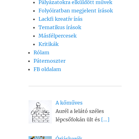
Pályázatokra elküldött művek
Folyóiratban megjelent írások
Lackfi kreatív írás
Tematikus írások
Másfélpercesek
Kritikák
Rólam
Páternoszter
FB oldalam
A kőműves
Aurél a lelátó széles
lépcsőfokán ült és
[…]
Óriáskerék