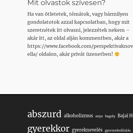
Mit olvastok szívesen?
Ha van ötletetek, témátok, vagy bármilyen
gondolatotok azzal kapcsolatban, hogy mit
szeretnétek itt olvasni, jelezzétek nekem –
akár itt, az oldal alján kommentben, akár a
https://www.facebook.com/perspektivaknov
ella/ oldalon, akár privát üzenetben!
abszurd
alkoholizmus
Bajai 
anya
bagoly
gyerekkor
gyereknevelés
gyermekvállalás