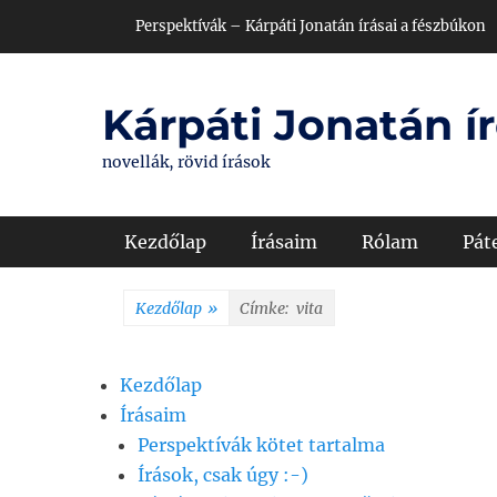
Skip
Header Top Menu
Perspektívák – Kárpáti Jonatán írásai a fészbúkon
to
content
Kárpáti Jonatán ír
novellák, rövid írások
Primary Menu
Kezdőlap
Írásaim
Rólam
Pát
Kezdőlap
»
Címke:
vita
Kezdőlap
Írásaim
Perspektívák kötet tartalma
Írások, csak úgy :-)