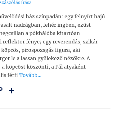
zászólás írása
velődési ház színpadán: egy felnyírt hajú
vasalt nadrágban, fehér ingben, ezüst
egcsillan a pókhálóba kitartóan
 reflektor fénye; egy reverendás, szikár
y köpcös, pirospozsgás figura, aki
get le a lassan gyülekező nézőkre. A
a köpcöst köszönti, a Pál atyaként
lis férfi
Tovább…
C
O
m
o
ss
i
p
z
y
a
Li
m