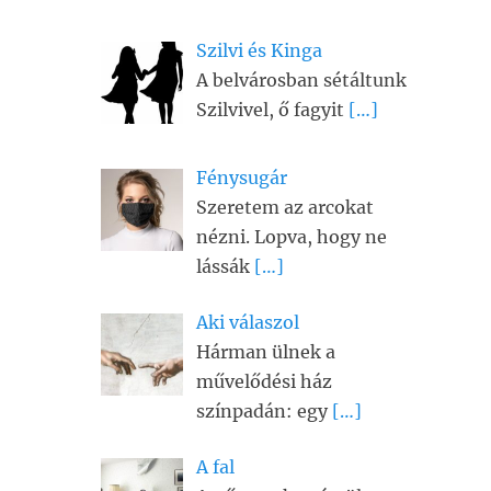
Szilvi és Kinga
A belvárosban sétáltunk
Szilvivel, ő fagyit
[…]
Fénysugár
Szeretem az arcokat
nézni. Lopva, hogy ne
lássák
[…]
Aki válaszol
Hárman ülnek a
művelődési ház
színpadán: egy
[…]
A fal