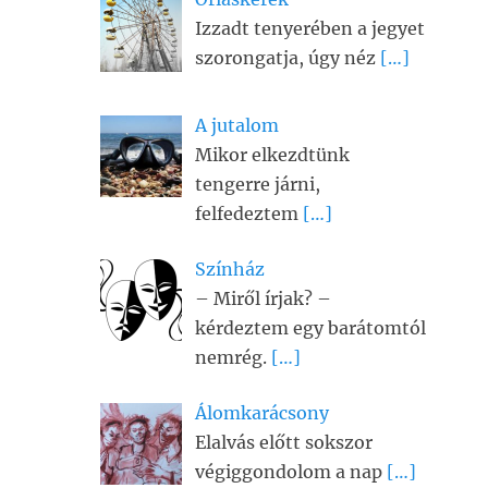
Izzadt tenyerében a jegyet
szorongatja, úgy néz
[…]
A jutalom
Mikor elkezdtünk
tengerre járni,
felfedeztem
[…]
Színház
– Miről írjak? –
kérdeztem egy barátomtól
nemrég.
[…]
Álomkarácsony
Elalvás előtt sokszor
végiggondolom a nap
[…]