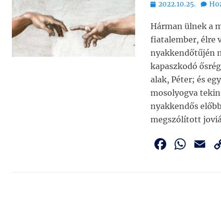
Bejegyezve
2022.10.25.
Hoz
Hárman ülnek a mű
fiatalember, élre 
nyakkendőtűjén m
kapaszkodó ősrégi
alak, Péter; és eg
mosolyogva tekint
nyakkendős előbb 
megszólított joviá
F
W
E
a
h
c
at
a
e
s
l
b
A