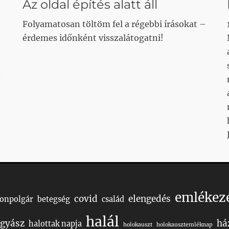
Az oldal építés alatt áll
Folyamatosan töltöm fel a régebbi írásokat –
érdemes időnként visszalátogatni!
emlékez
covid
elengedés
Honpolgár
betegség
család
halál
gyász
há
halottak napja
holokauszt
holokausztemléknap