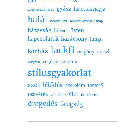
gyász
halottak napja
gyermekvállalás
halál
holokauszt
holokausztemléknap
házasság
Isten
húsvét
kapcsolatok
karácsony
kinga
lackfi
kórház
magány
maszk
regény
remény
pingvin
stílusgyakorlat
szemlélődés
szerelem
temető
élet
testvérek
vér
álhír
óriáskerék
öregedés
öregség