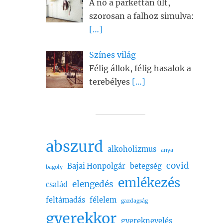
A nő a parkettán ült,
szorosan a falhoz simulva:
[…]
Színes világ
Félig állok, félig hasalok a
terebélyes
[…]
abszurd
alkoholizmus
anya
covid
Bajai Honpolgár
betegség
bagoly
emlékezés
elengedés
család
feltámadás
félelem
gazdagság
gyerekkor
gyereknevelés